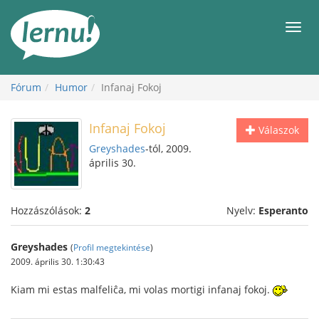
Tartalom
Men
Fórum
Humor
Infanaj Fokoj
Infanaj Fokoj
Válaszok
Greyshades
-tól, 2009.
április 30.
Hozzászólások:
2
Nyelv:
Esperanto
Greyshades
(
Profil megtekintése
)
2009. április 30. 1:30:43
Kiam mi estas malfeliĉa, mi volas mortigi infanaj fokoj.