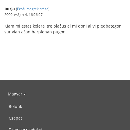
borja
(
Profil megtekintése
)
2009. május 4. 16:26:27
Kiam mi estas kolera, tre plaĉus al mi doni al vi piedbategon
sur vian aĉan harplenan pugon.
Magyar
Rólunk
Csapat
Támogass minket