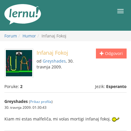
Sadržaj
Meni
Forum
Humor
Infanaj Fokoj
Infanaj Fokoj
Odgovori
od
Greyshades
, 30.
travnja 2009.
Poruke:
2
Jezik:
Esperanto
Greyshades
(
Prikaz profila
)
30. travnja 2009. 01:30:43
Kiam mi estas malfeliĉa, mi volas mortigi infanaj fokoj.