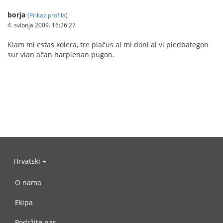
borja
(
Prikaz profila
)
4. svibnja 2009. 16:26:27
Kiam mi estas kolera, tre plaĉus al mi doni al vi piedbategon
sur vian aĉan harplenan pugon.
Hrvatski
O nama
Ekipa
Podržite nas