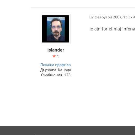
07 февруари 2007, 15:37:
Ie ajn for el niaj inf
Islander
1
Покажи профила
Държава: Канада
Съобщения: 128