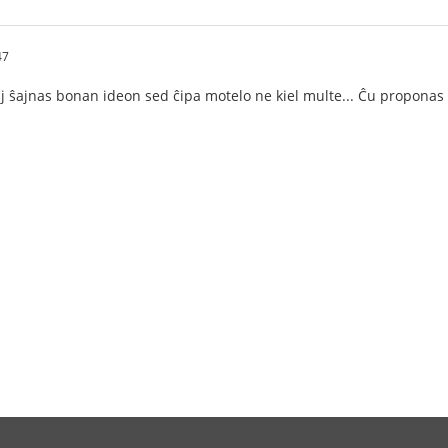
47
onaj ŝajnas bonan ideon sed ĉipa motelo ne kiel multe... Ĉu proponas