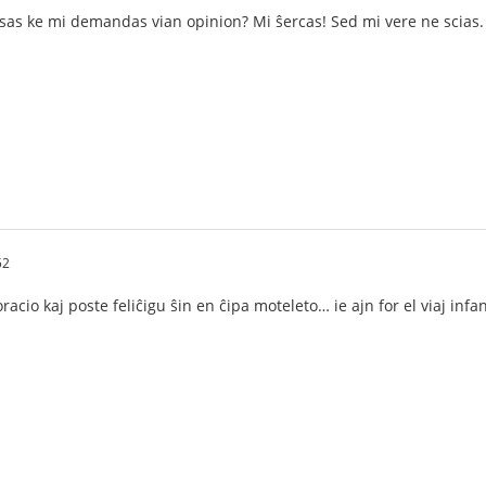
nsas ke mi demandas vian opinion? Mi ŝercas! Sed mi vere ne scias. E
52
oracio kaj poste feliĉigu ŝin en ĉipa moteleto… ie ajn for el viaj infa