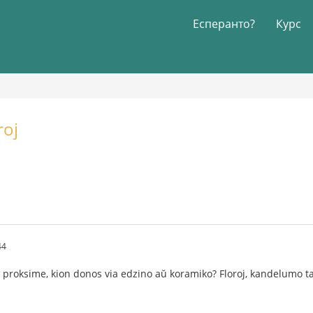
Есперанто?
Курс
roj
44
s proksime, kion donos via edzino aŭ koramiko? Floroj, kandelumo 