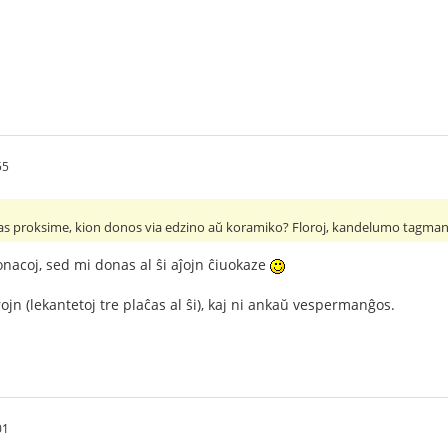
55
as proksime, kion donos via edzino aŭ koramiko? Floroj, kandelumo tagman
nacoj, sed mi donas al ŝi aĵojn ĉiuokaze
rojn (lekantetoj tre plaĉas al ŝi), kaj ni ankaŭ vespermanĝos.
01