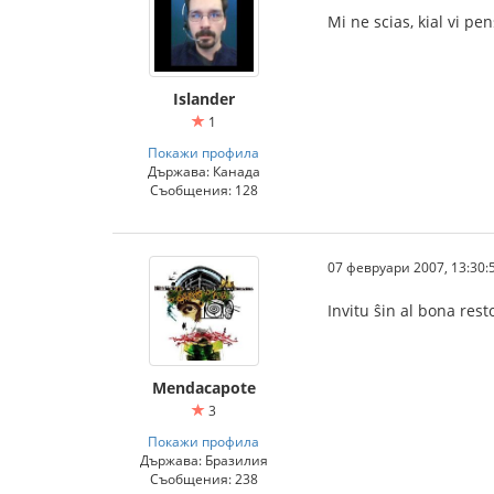
Mi ne scias, kial vi pe
Islander
1
Покажи профила
Държава: Канада
Съобщения: 128
07 февруари 2007, 13:30:
Invitu ŝin al bona rest
Mendacapote
3
Покажи профила
Държава: Бразилия
Съобщения: 238