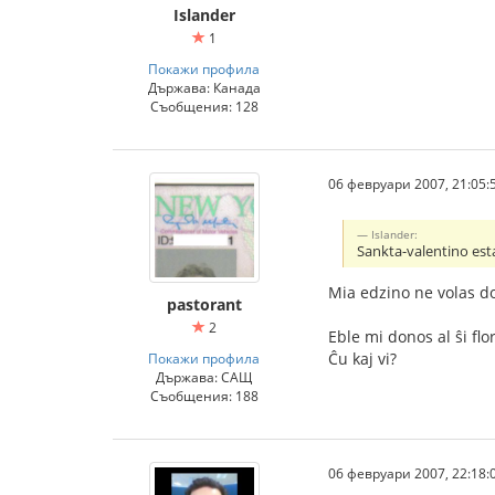
Islander
1
Покажи профила
Държава: Канада
Съобщения: 128
06 февруари 2007, 21:05:
Islander:
Sankta-valentino est
Mia edzino ne volas do
pastorant
2
Eble mi donos al ŝi flo
Ĉu kaj vi?
Покажи профила
Държава: САЩ
Съобщения: 188
06 февруари 2007, 22:18: