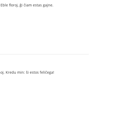
ble floroj, ĝi ĉiam estas gajne.
noj. Kredu min: ŝi estos feliĉega!