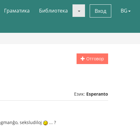
Граматика
Библиотека
BG
Вход
Отговор
Език:
Esperanto
tagmanĝo, seksludiloj
... ?