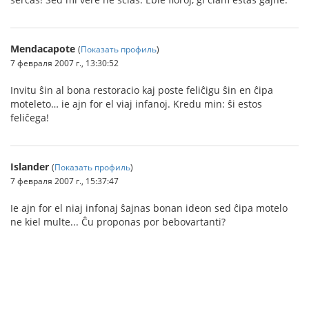
Mendacapote
(
Показать профиль
)
7 февраля 2007 г., 13:30:52
Invitu ŝin al bona restoracio kaj poste feliĉigu ŝin en ĉipa
moteleto… ie ajn for el viaj infanoj. Kredu min: ŝi estos
feliĉega!
Islander
(
Показать профиль
)
7 февраля 2007 г., 15:37:47
Ie ajn for el niaj infonaj ŝajnas bonan ideon sed ĉipa motelo
ne kiel multe... Ĉu proponas por bebovartanti?