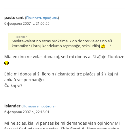
pastorant
(
Показать профиль
)
6 февраля 2007 г., 21:05:55
Islander:
Sankta-valentino estas proksime, kion donos via edzino aŭ
koramiko? Floroj, kandelumo tagmanĝo, seksludiloj
... ?
Mia edzino ne volas donacoj, sed mi donas al ŝi aĵojn ĉiuokaze
Eble mi donos al ŝi florojn (lekantetoj tre plaĉas al ŝi), kaj ni
ankaŭ vespermanĝos.
Ĉu kaj vi?
Islander
(
Показать профиль
)
6 февраля 2007 г., 22:18:01
Mi ne scias, kial vi pensas ke mi demandas vian opinion? Mi
ŝercas! Sed mi vere ne scias. Eble floroj, ĝi ĉiam estas gajne.