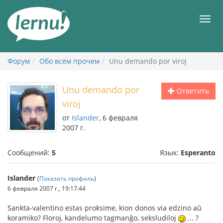
К
содержанию
Мен
Форум
Обо всём прочем
Unu demando por viroj
Unu demando por
Ответить
viroj
от
Islander
, 6 февраля
2007 г.
Сообщений:
5
Язык:
Esperanto
Islander
(
Показать профиль
)
6 февраля 2007 г., 19:17:44
Sankta-valentino estas proksime, kion donos via edzino aŭ
koramiko? Floroj, kandelumo tagmanĝo, seksludiloj
... ?