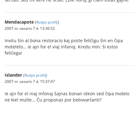
Mendacapote
(
Rodyti profilį
)
2007 m. vasaris 7 d. 13:30:52
Invitu ŝin al bona restoracio kaj poste feliĉigu ŝin en ĉipa
moteleto… ie ajn for el viaj infanoj. Kredu min: ŝi estos
feliĉega!
Islander
(
Rodyti profilį
)
2007 m. vasaris 7 d. 15:37:47
Ie ajn for el niaj infonaj ŝajnas bonan ideon sed ĉipa motelo
ne kiel multe... Ĉu proponas por bebovartanti?