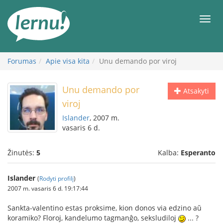
Į
turinį
Meni
Forumas
Apie visa kita
Unu demando por viroj
Unu demando por
Atsakyti
viroj
Islander
, 2007 m.
vasaris 6 d.
Žinutės:
5
Kalba:
Esperanto
Islander
(
Rodyti profilį
)
2007 m. vasaris 6 d. 19:17:44
Sankta-valentino estas proksime, kion donos via edzino aŭ
koramiko? Floroj, kandelumo tagmanĝo, seksludiloj
... ?