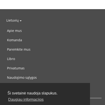
Lietuvių
Apie mus
Komanda
Paremkite mus
Libro
Privatumas
Naudojimo sąlygos
Susisiekite su mumis
Ši svetainė naudoja slapukus.
Daugiau informacijos