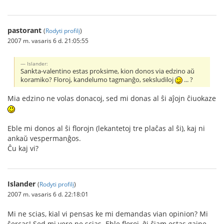
pastorant
(
Rodyti profilį
)
2007 m. vasaris 6 d. 21:05:55
Islander:
Sankta-valentino estas proksime, kion donos via edzino aŭ
koramiko? Floroj, kandelumo tagmanĝo, seksludiloj
... ?
Mia edzino ne volas donacoj, sed mi donas al ŝi aĵojn ĉiuokaze
Eble mi donos al ŝi florojn (lekantetoj tre plaĉas al ŝi), kaj ni
ankaŭ vespermanĝos.
Ĉu kaj vi?
Islander
(
Rodyti profilį
)
2007 m. vasaris 6 d. 22:18:01
Mi ne scias, kial vi pensas ke mi demandas vian opinion? Mi
ŝercas! Sed mi vere ne scias. Eble floroj, ĝi ĉiam estas gajne.