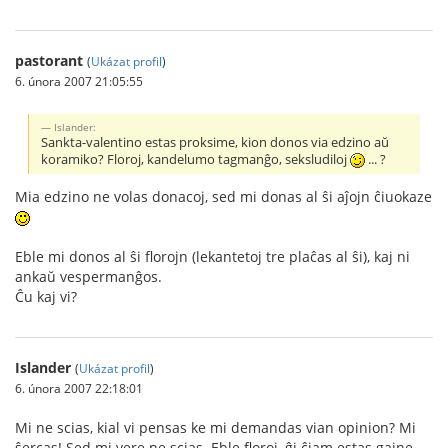
pastorant
(
Ukázat profil
)
6. února 2007 21:05:55
Islander:
Sankta-valentino estas proksime, kion donos via edzino aŭ
koramiko? Floroj, kandelumo tagmanĝo, seksludiloj
... ?
Mia edzino ne volas donacoj, sed mi donas al ŝi aĵojn ĉiuokaze
Eble mi donos al ŝi florojn (lekantetoj tre plaĉas al ŝi), kaj ni
ankaŭ vespermanĝos.
Ĉu kaj vi?
Islander
(
Ukázat profil
)
6. února 2007 22:18:01
Mi ne scias, kial vi pensas ke mi demandas vian opinion? Mi
ŝercas! Sed mi vere ne scias. Eble floroj, ĝi ĉiam estas gajne.