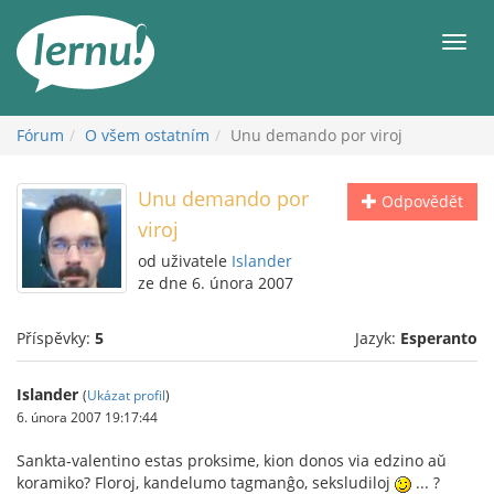
Přejít
k
Men
obsahu
Fórum
O všem ostatním
Unu demando por viroj
Unu demando por
Odpovědět
viroj
od uživatele
Islander
ze dne 6. února 2007
Příspěvky:
5
Jazyk:
Esperanto
Islander
(
Ukázat profil
)
6. února 2007 19:17:44
Sankta-valentino estas proksime, kion donos via edzino aŭ
koramiko? Floroj, kandelumo tagmanĝo, seksludiloj
... ?