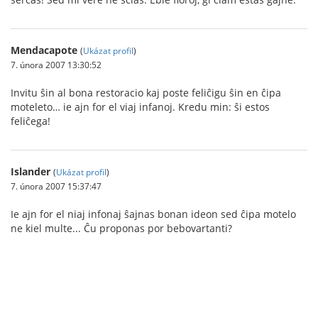
Mendacapote
(
Ukázat profil
)
7. února 2007 13:30:52
Invitu ŝin al bona restoracio kaj poste feliĉigu ŝin en ĉipa
moteleto… ie ajn for el viaj infanoj. Kredu min: ŝi estos
feliĉega!
Islander
(
Ukázat profil
)
7. února 2007 15:37:47
Ie ajn for el niaj infonaj ŝajnas bonan ideon sed ĉipa motelo
ne kiel multe... Ĉu proponas por bebovartanti?