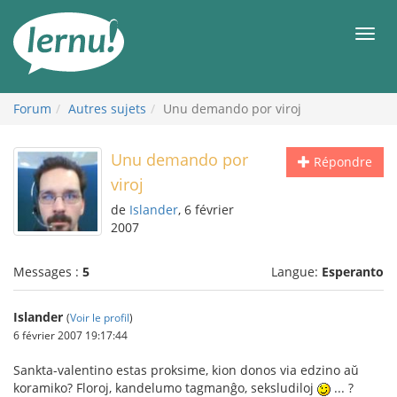
Aller
au
Men
contenu
Forum
Autres sujets
Unu demando por viroj
Unu demando por
Répondre
viroj
de
Islander
, 6 février
2007
Messages :
5
Langue:
Esperanto
Islander
(
Voir le profil
)
6 février 2007 19:17:44
Sankta-valentino estas proksime, kion donos via edzino aŭ
koramiko? Floroj, kandelumo tagmanĝo, seksludiloj
... ?