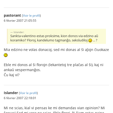
pastorant
(
Voir le profil
)
6 février 2007 21:05:55
Islander:
Sankta-valentino estas proksime, kion donos via edzino aŭ
koramiko? Floroj, kandelumo tagmanĝo, seksludiloj
... ?
Mia edzino ne volas donacoj, sed mi donas al ŝi aĵojn ĉiuokaze
Eble mi donos al ŝi florojn (lekantetoj tre plaĉas al ŝi), kaj ni
ankaŭ vespermanĝos.
Ĉu kaj vi?
Islander
(
Voir le profil
)
6 février 2007 22:18:01
Mi ne scias, kial vi pensas ke mi demandas vian opinion? Mi
ŝercas! Sed mi vere ne scias. Eble floroj, ĝi ĉiam estas gajne.