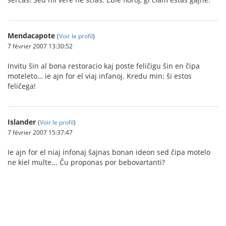
Mendacapote
(
Voir le profil
)
7 février 2007 13:30:52
Invitu ŝin al bona restoracio kaj poste feliĉigu ŝin en ĉipa
moteleto… ie ajn for el viaj infanoj. Kredu min: ŝi estos
feliĉega!
Islander
(
Voir le profil
)
7 février 2007 15:37:47
Ie ajn for el niaj infonaj ŝajnas bonan ideon sed ĉipa motelo
ne kiel multe... Ĉu proponas por bebovartanti?