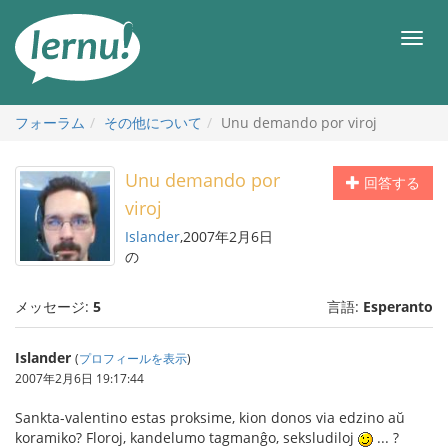
目
次
メ
へ
ニ
ュ
ー
フォーラム
その他について
Unu demando por viroj
Unu demando por
回答する
viroj
Islander
,2007年2月6日
の
メッセージ:
5
言語:
Esperanto
Islander
(
プロフィールを表示
)
2007年2月6日 19:17:44
Sankta-valentino estas proksime, kion donos via edzino aŭ
koramiko? Floroj, kandelumo tagmanĝo, seksludiloj
... ?