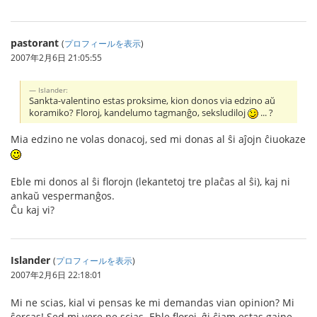
pastorant
(
プロフィールを表示
)
2007年2月6日 21:05:55
Islander:
Sankta-valentino estas proksime, kion donos via edzino aŭ
koramiko? Floroj, kandelumo tagmanĝo, seksludiloj
... ?
Mia edzino ne volas donacoj, sed mi donas al ŝi aĵojn ĉiuokaze
Eble mi donos al ŝi florojn (lekantetoj tre plaĉas al ŝi), kaj ni
ankaŭ vespermanĝos.
Ĉu kaj vi?
Islander
(
プロフィールを表示
)
2007年2月6日 22:18:01
Mi ne scias, kial vi pensas ke mi demandas vian opinion? Mi
ŝercas! Sed mi vere ne scias. Eble floroj, ĝi ĉiam estas gajne.