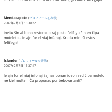
Mendacapote
(
プロフィールを表示
)
2007年2月7日 13:30:52
Invitu ŝin al bona restoracio kaj poste feliĉigu ŝin en ĉipa
moteleto… ie ajn for el viaj infanoj. Kredu min: ŝi estos
feliĉega!
Islander
(
プロフィールを表示
)
2007年2月7日 15:37:47
Ie ajn for el niaj infonaj ŝajnas bonan ideon sed ĉipa motelo
ne kiel multe... Ĉu proponas por bebovartanti?