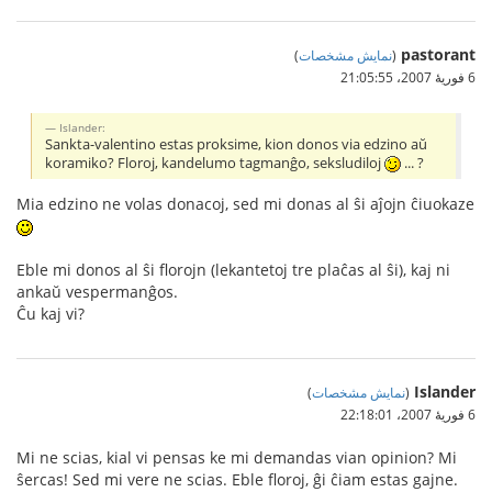
pastorant
(
نمایش مشخصات
)
6 فوریهٔ 2007،‏ 21:05:55
Islander:
Sankta-valentino estas proksime, kion donos via edzino aŭ
koramiko? Floroj, kandelumo tagmanĝo, seksludiloj
... ?
Mia edzino ne volas donacoj, sed mi donas al ŝi aĵojn ĉiuokaze
Eble mi donos al ŝi florojn (lekantetoj tre plaĉas al ŝi), kaj ni
ankaŭ vespermanĝos.
Ĉu kaj vi?
Islander
(
نمایش مشخصات
)
6 فوریهٔ 2007،‏ 22:18:01
Mi ne scias, kial vi pensas ke mi demandas vian opinion? Mi
ŝercas! Sed mi vere ne scias. Eble floroj, ĝi ĉiam estas gajne.