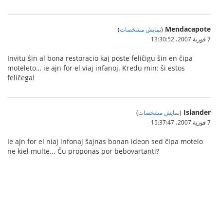
Mendacapote
(
نمایش مشخصات
)
7 فوریهٔ 2007،‏ 13:30:52
Invitu ŝin al bona restoracio kaj poste feliĉigu ŝin en ĉipa
moteleto… ie ajn for el viaj infanoj. Kredu min: ŝi estos
feliĉega!
Islander
(
نمایش مشخصات
)
7 فوریهٔ 2007،‏ 15:37:47
Ie ajn for el niaj infonaj ŝajnas bonan ideon sed ĉipa motelo
ne kiel multe... Ĉu proponas por bebovartanti?