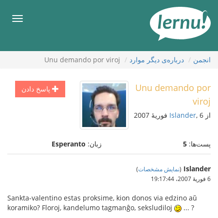
رود
ه
فهرس
حتوا
انجمن
درباره‌ی دیگر موارد
Unu demando por viroj
Unu demando por
پاسخ دادن
viroj
از
, 6 فوریهٔ 2007
Islander
پست‌ها:
5
زبان:
Esperanto
Islander
(
نمایش مشخصات
)
6 فوریهٔ 2007،‏ 19:17:44
Sankta-valentino estas proksime, kion donos via edzino aŭ
koramiko? Floroj, kandelumo tagmanĝo, seksludiloj
... ?