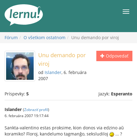
Späť
na
Men
obsah
Fórum
O všetkom ostatnom
Unu demando por viroj
Unu demando por
Odpovedať
viroj
od
Islander
, 6. februára
2007
Príspevky:
5
Jazyk:
Esperanto
Islander
(
Zobraziť profil
)
6. februára 2007 19:17:44
Sankta-valentino estas proksime, kion donos via edzino aŭ
koramiko? Floroj, kandelumo tagmanĝo, seksludiloj
... ?