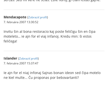
Mendacapote
(
Zobraziť profil
)
7. februára 2007 13:30:52
Invitu ŝin al bona restoracio kaj poste feliĉigu ŝin en ĉipa
moteleto… ie ajn for el viaj infanoj. Kredu min: ŝi estos
feliĉega!
Islander
(
Zobraziť profil
)
7. februára 2007 15:37:47
Ie ajn for el niaj infonaj ŝajnas bonan ideon sed ĉipa motelo
ne kiel multe... Ĉu proponas por bebovartanti?