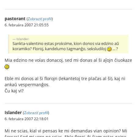
pastorant
(
Zobraziť profil
)
6. februára 2007 21:05:55
Islander:
Sankta-valentino estas proksime, kion donos via edzino aŭ
koramiko? Floroj, kandelumo tagmanĝo, seksludiloj
... ?
Mia edzino ne volas donacoj, sed mi donas al ŝi aĵojn ĉiuokaze
Eble mi donos al ŝi florojn (lekantetoj tre plaĉas al ŝi), kaj ni
ankaŭ vespermanĝos.
Ĉu kaj vi?
Islander
(
Zobraziť profil
)
6. februára 2007 22:18:01
Mi ne scias, kial vi pensas ke mi demandas vian opinion? Mi
ŝercas! Sed mi vere ne scias. Eble floroj, ĝi ĉiam estas gajne.