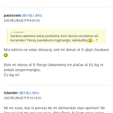
pastorant
(
顯示個人資料
)
2007年2月6日下午9:05:55
Islander:
Sankta-valentino estas proksime, kion donos via edzino aŭ
koramiko? Floroj, kandelumo tagmanĝo, seksludiloj
... ?
Mia edzino ne volas donacoj, sed mi donas al ŝi aĵojn ĉiuokaze
Eble mi donos al ŝi florojn (lekantetoj tre plaĉas al ŝi), kaj ni
ankaŭ vespermanĝos.
Ĉu kaj vi?
Islander
(
顯示個人資料
)
2007年2月6日下午10:18:01
Mi ne scias, kial vi pensas ke mi demandas vian opinion? Mi
ŝercas! Sed mi vere ne scias. Eble floroj, ĝi ĉiam estas gajne.