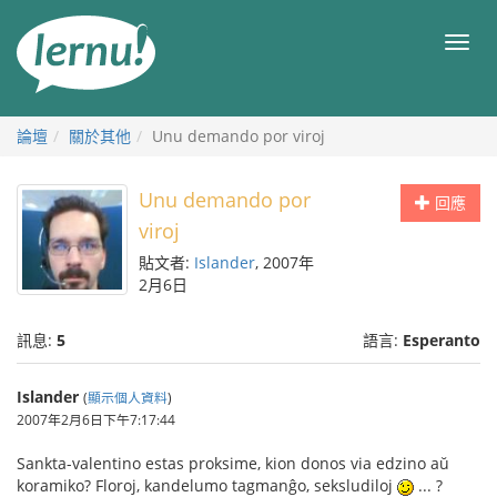
前
往
目
目
錄
錄
論壇
關於其他
Unu demando por viroj
Unu demando por
回應
viroj
貼文者:
Islander
, 2007年
2月6日
訊息:
5
語言:
Esperanto
Islander
(
顯示個人資料
)
2007年2月6日下午7:17:44
Sankta-valentino estas proksime, kion donos via edzino aŭ
koramiko? Floroj, kandelumo tagmanĝo, seksludiloj
... ?