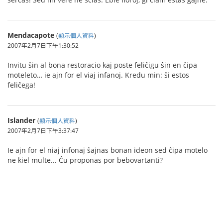
Mendacapote
(
顯示個人資料
)
2007年2月7日下午1:30:52
Invitu ŝin al bona restoracio kaj poste feliĉigu ŝin en ĉipa
moteleto… ie ajn for el viaj infanoj. Kredu min: ŝi estos
feliĉega!
Islander
(
顯示個人資料
)
2007年2月7日下午3:37:47
Ie ajn for el niaj infonaj ŝajnas bonan ideon sed ĉipa motelo
ne kiel multe... Ĉu proponas por bebovartanti?