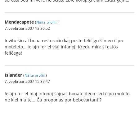
Mendacapote
(
Näita profiili
)
7. veebruar 2007 13:30.52
Invitu ŝin al bona restoracio kaj poste feliĉigu ŝin en ĉipa
moteleto… ie ajn for el viaj infanoj. Kredu min: ŝi estos
feliĉega!
Islander
(
Näita profiili
)
7. veebruar 2007 15:37.47
Ie ajn for el niaj infonaj ŝajnas bonan ideon sed ĉipa motelo
ne kiel multe... Ĉu proponas por bebovartanti?