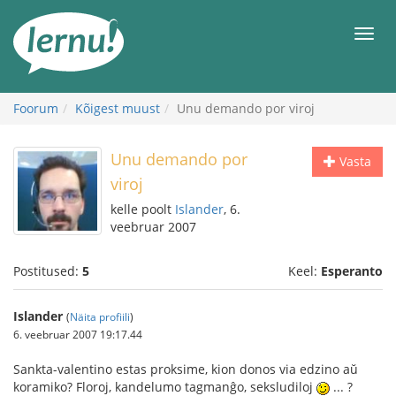
Sisu
juurde
Men
Foorum
Kõigest muust
Unu demando por viroj
Unu demando por
Vasta
viroj
kelle poolt
Islander
, 6.
veebruar 2007
Postitused:
5
Keel:
Esperanto
Islander
(
Näita profiili
)
6. veebruar 2007 19:17.44
Sankta-valentino estas proksime, kion donos via edzino aŭ
koramiko? Floroj, kandelumo tagmanĝo, seksludiloj
... ?