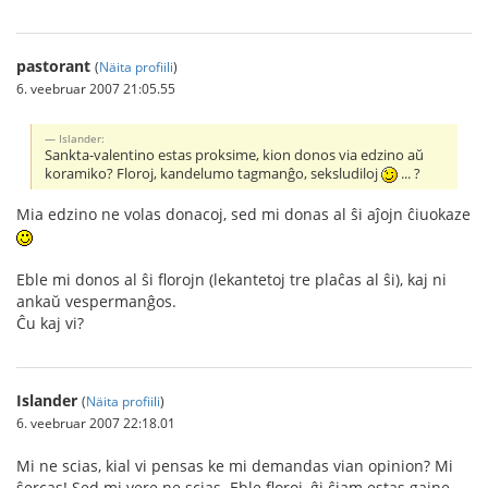
pastorant
(
Näita profiili
)
6. veebruar 2007 21:05.55
Islander:
Sankta-valentino estas proksime, kion donos via edzino aŭ
koramiko? Floroj, kandelumo tagmanĝo, seksludiloj
... ?
Mia edzino ne volas donacoj, sed mi donas al ŝi aĵojn ĉiuokaze
Eble mi donos al ŝi florojn (lekantetoj tre plaĉas al ŝi), kaj ni
ankaŭ vespermanĝos.
Ĉu kaj vi?
Islander
(
Näita profiili
)
6. veebruar 2007 22:18.01
Mi ne scias, kial vi pensas ke mi demandas vian opinion? Mi
ŝercas! Sed mi vere ne scias. Eble floroj, ĝi ĉiam estas gajne.