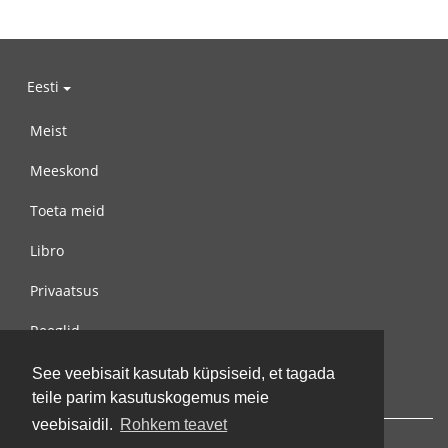
Eesti
Meist
Meeskond
Toeta meid
Libro
Privaatsus
Reeglid
Võta meiega ühendust
See veebisait kasutab küpsiseid, et tagada
teile parim kasutuskogemus meie
veebisaidil.
Rohkem teavet