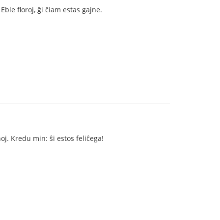
ble floroj, ĝi ĉiam estas gajne.
noj. Kredu min: ŝi estos feliĉega!