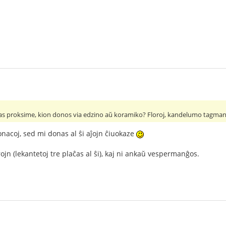
as proksime, kion donos via edzino aŭ koramiko? Floroj, kandelumo tagman
nacoj, sed mi donas al ŝi aĵojn ĉiuokaze
rojn (lekantetoj tre plaĉas al ŝi), kaj ni ankaŭ vespermanĝos.