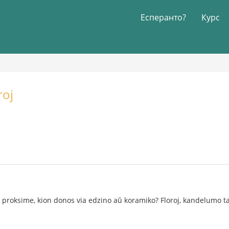
Есперанто?
Курс
roj
s proksime, kion donos via edzino aŭ koramiko? Floroj, kandelumo 