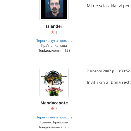
Mi ne scias, kial vi pe
Islander
1
Переглянути профіль
Країна: Канада
Повідомлення: 128
7 лютого 2007 р. 13:30:52
Invitu ŝin al bona rest
Mendacapote
3
Переглянути профіль
Країна: Бразилія
Повідомлення: 238