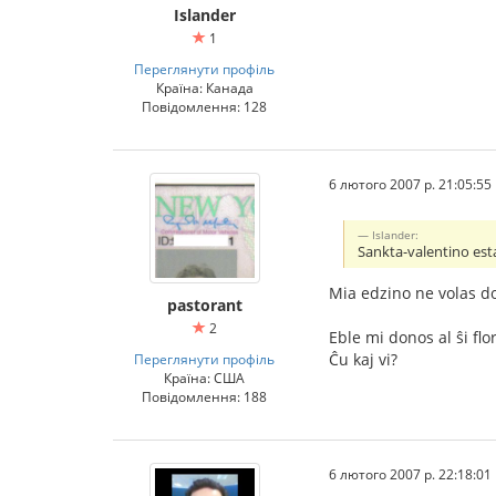
Islander
1
Переглянути профіль
Країна: Канада
Повідомлення: 128
6 лютого 2007 р. 21:05:55
Islander:
Sankta-valentino est
Mia edzino ne volas do
pastorant
2
Eble mi donos al ŝi flo
Ĉu kaj vi?
Переглянути профіль
Країна: США
Повідомлення: 188
6 лютого 2007 р. 22:18:01