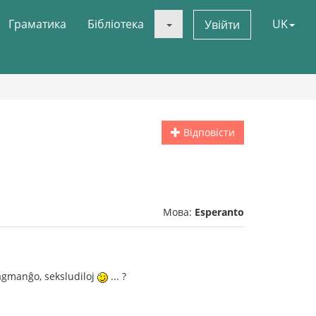
Граматика
Бібліотека
UK
Увійти
Відповісти
Мова:
Esperanto
tagmanĝo, seksludiloj
... ?