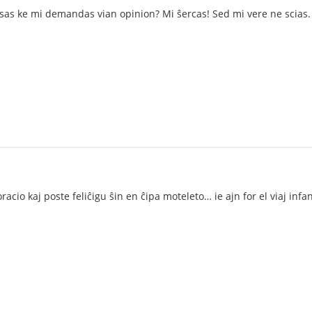
nsas ke mi demandas vian opinion? Mi ŝercas! Sed mi vere ne scias. E
oracio kaj poste feliĉigu ŝin en ĉipa moteleto… ie ajn for el viaj infa