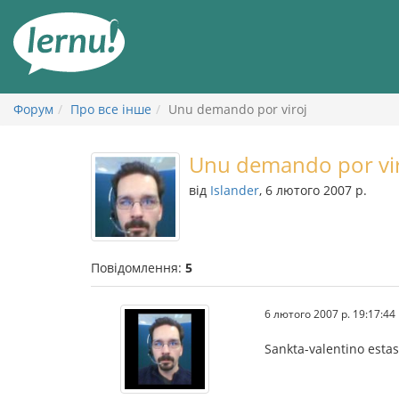
До
змісту
Форум
Про все інше
Unu demando por viroj
Unu demando por vi
від
Islander
, 6 лютого 2007 р.
Повідомлення:
5
6 лютого 2007 р. 19:17:44
Sankta-valentino esta