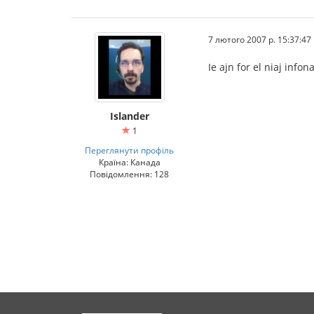
7 лютого 2007 р. 15:37:47
Ie ajn for el niaj inf
Islander
1
Переглянути профіль
Країна: Канада
Повідомлення: 128