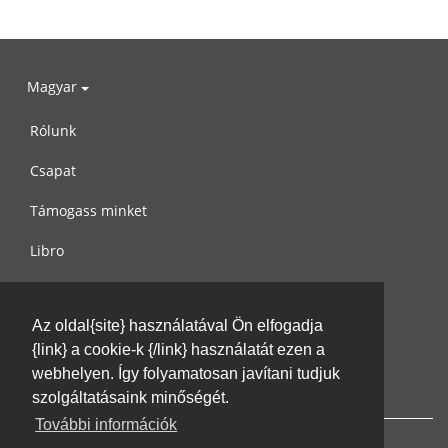
Magyar
Rólunk
Csapat
Támogass minket
Libro
Adatvédelem
Az oldal{site} használatával Ön elfogadja
Használati feltételek
{link} a cookie-k {/link} használatát ezen a
Írj nekünk
webhelyen. Így folyamatosan javítani tudjuk
szolgáltatásaink minőségét.
További információk