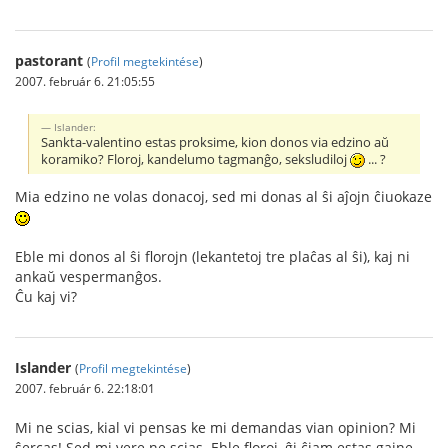
pastorant
(
Profil megtekintése
)
2007. február 6. 21:05:55
Islander:
Sankta-valentino estas proksime, kion donos via edzino aŭ
koramiko? Floroj, kandelumo tagmanĝo, seksludiloj
... ?
Mia edzino ne volas donacoj, sed mi donas al ŝi aĵojn ĉiuokaze
Eble mi donos al ŝi florojn (lekantetoj tre plaĉas al ŝi), kaj ni
ankaŭ vespermanĝos.
Ĉu kaj vi?
Islander
(
Profil megtekintése
)
2007. február 6. 22:18:01
Mi ne scias, kial vi pensas ke mi demandas vian opinion? Mi
ŝercas! Sed mi vere ne scias. Eble floroj, ĝi ĉiam estas gajne.