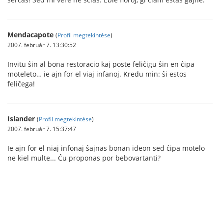
Mendacapote
(
Profil megtekintése
)
2007. február 7. 13:30:52
Invitu ŝin al bona restoracio kaj poste feliĉigu ŝin en ĉipa
moteleto… ie ajn for el viaj infanoj. Kredu min: ŝi estos
feliĉega!
Islander
(
Profil megtekintése
)
2007. február 7. 15:37:47
Ie ajn for el niaj infonaj ŝajnas bonan ideon sed ĉipa motelo
ne kiel multe... Ĉu proponas por bebovartanti?