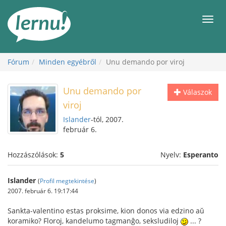
Tartalom
Men
Fórum
Minden egyébről
Unu demando por viroj
Unu demando por
Válaszok
viroj
Islander
-tól, 2007.
február 6.
Hozzászólások:
5
Nyelv:
Esperanto
Islander
(
Profil megtekintése
)
2007. február 6. 19:17:44
Sankta-valentino estas proksime, kion donos via edzino aŭ
koramiko? Floroj, kandelumo tagmanĝo, seksludiloj
... ?