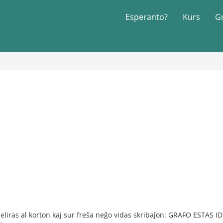
Esperanto?
Kurs
G
eliras al korton kaj sur freŝa neĝo vidas skribaĵon: GRAFO ESTAS ID