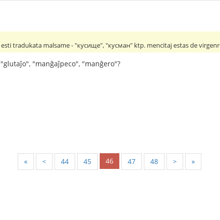
sti tradukata malsame - "кусище", "кусман" ktp. mencitaj estas de virgenro,
 "glutaĵo", "manĝaĵpeco", "manĝero"?
46
«
<
44
45
47
48
>
»