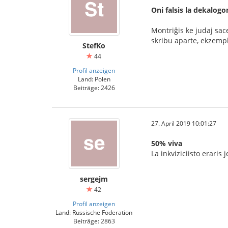
Oni falsis la dekalogo
Montriĝis ke judaj sac
skribu aparte, ekzemp
StefKo
44
Profil anzeigen
Land: Polen
Beiträge: 2426
27. April 2019 10:01:27
50% viva
La inkviziciisto eraris
sergejm
42
Profil anzeigen
Land: Russische Föderation
Beiträge: 2863