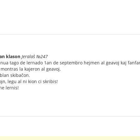
uan klason
Jeralaŝ №247
nua tago de lernado 1an de septembro hejmen al geavoj kaj fanfa
j montras la kajeron al geavoj.
blan skibaĉon.
jn, legu al ni kion ci skribis!
ne lernis!