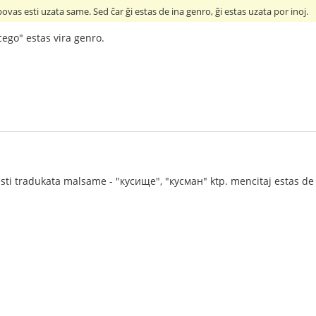
ovas esti uzata same. Sed ĉar ĝi estas de ina genro, ĝi estas uzata por inoj.
cego" estas vira genro.
ti tradukata malsame - "кусище", "кусман" ktp. mencitaj estas de v