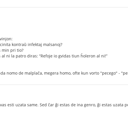
vinjon:
akcinita kontraŭ infektaj malsanoj?
 min pri tio?
al ni la patro diras: “Refoje io gvidas tiun ĥoleron al ni!”
enda nomo de malplaĉa, megera homo, ofte kun vorto "pecego" - "pe
as esti uzata same. Sed ĉar ĝi estas de ina genro, ĝi estas uzata po