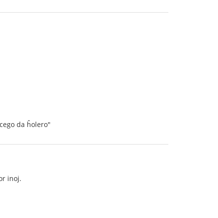
cego da ĥolero"
r inoj.