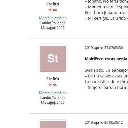
– Johano, kio faris tion?
StefKo
– Momenton, mi esploro
44
Post horo Johano reven
Montri la profilon
– Mi certiĝis. La urino
Lando: Pollando
Mesaĝoj: 2426
2019-aprilo-25 07:03:50
Malriĉeco estas nenia
Svislando. En bankejon 
– En tiu valizo estas u
StefKo
La bankisto ridete dira
44
– Sinjoro, parolu norm
Montri la profilon
Lando: Pollando
Mesaĝoj: 2426
2019-aprilo-26 06:30:12