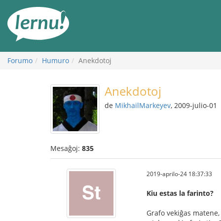
Al
la
enhavo
Forumo
Humuro
Anekdotoj
Anekdotoj
de
MikhailMarkeyev
, 2009-julio-01
Mesaĝoj:
835
2019-aprilo-24 18:37:33
Kiu estas la farinto?
Grafo vekiĝas matene, 