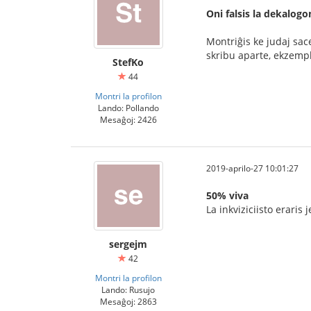
Oni falsis la dekalogo
Montriĝis ke judaj sac
skribu aparte, ekzemp
StefKo
44
Montri la profilon
Lando: Pollando
Mesaĝoj: 2426
2019-aprilo-27 10:01:27
50% viva
La inkviziciisto eraris
sergejm
42
Montri la profilon
Lando: Rusujo
Mesaĝoj: 2863