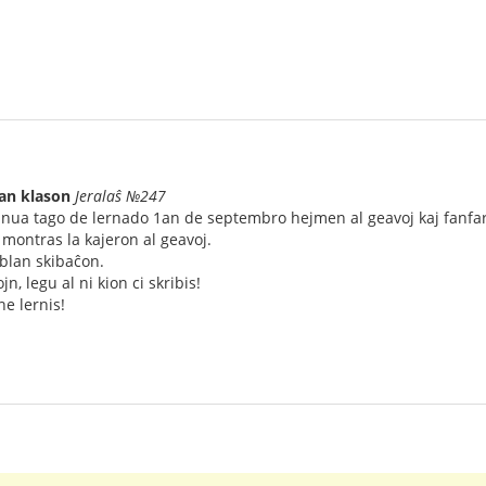
uan klason
Jeralaŝ №247
nua tago de lernado 1an de septembro hejmen al geavoj kaj fanfa
j montras la kajeron al geavoj.
blan skibaĉon.
jn, legu al ni kion ci skribis!
ne lernis!