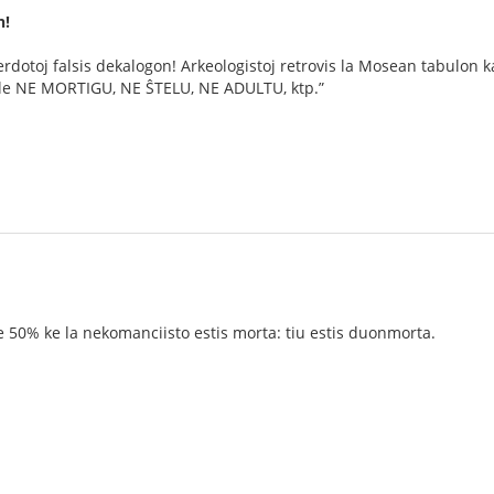
n!
erdotoj falsis dekalogon! Arkeologistoj retrovis la Mosean tabulon ka
le NE MORTIGU, NE ŜTELU, NE ADULTU, ktp.”
 je 50% ke la nekomanciisto estis morta: tiu estis duonmorta.