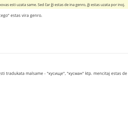
ovas esti uzata same. Sed ĉar ĝi estas de ina genro, ĝi estas uzata por inoj.
cego" estas vira genro.
ti tradukata malsame - "кусище", "кусман" ktp. mencitaj estas de v