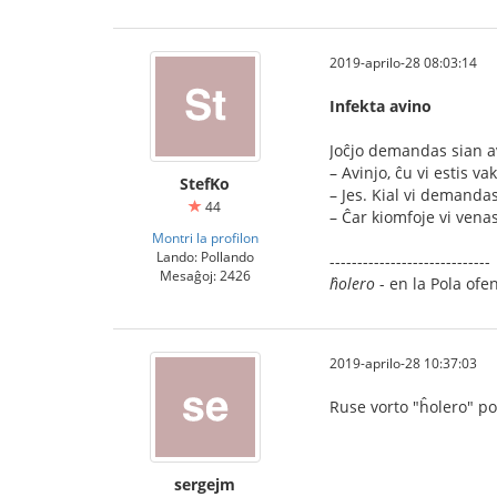
2019-aprilo-28 08:03:14
Infekta avino
Joĉjo demandas sian a
– Avinjo, ĉu vi estis v
StefKo
– Jes. Kial vi demandas
44
– Ĉar kiomfoje vi venas 
Montri la profilon
Lando: Pollando
-----------------------------
Mesaĝoj: 2426
ĥolero
- en la Pola of
2019-aprilo-28 10:37:03
Ruse vorto "ĥolero" pov
sergejm