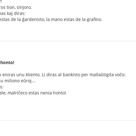
!
s tion, sinjoro.
as kaj diras:
 estas de la ĝardenisto, la mano estas de la grafino.
 honto!
eniras unu kliento. Li diras al bankisto per mallaŭtigita voĉo:
nu miliono eŭroj...
s:
ale, malriĉeco estas nenia honto!