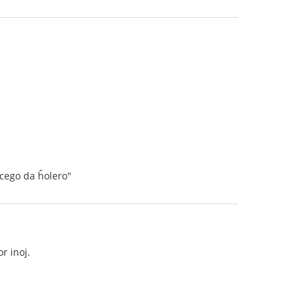
cego da ĥolero"
r inoj.