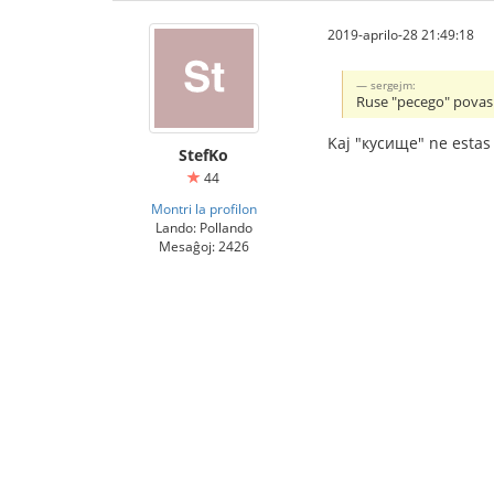
2019-aprilo-28 21:49:18
sergejm:
Ruse "pecego" povas e
Kaj "кусище" ne estas
StefKo
44
Montri la profilon
Lando: Pollando
Mesaĝoj: 2426