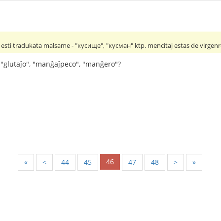
sti tradukata malsame - "кусище", "кусман" ktp. mencitaj estas de virgenro,
 "glutaĵo", "manĝaĵpeco", "manĝero"?
46
«
<
44
45
47
48
>
»