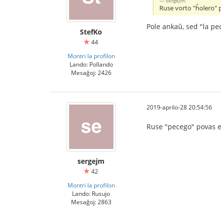
sergejm:
Ruse vorto "ĥolero" p
Pole ankaŭ, sed "la pe
StefKo
44
Montri la profilon
Lando: Pollando
Mesaĝoj: 2426
2019-aprilo-28 20:54:56
Ruse "pecego" povas es
sergejm
42
Montri la profilon
Lando: Rusujo
Mesaĝoj: 2863