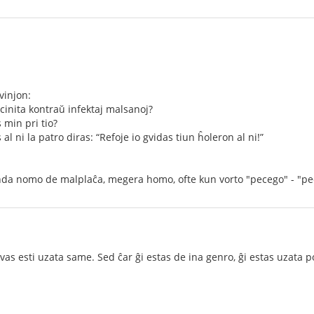
vinjon:
akcinita kontraŭ infektaj malsanoj?
 min pri tio?
al ni la patro diras: “Refoje io gvidas tiun ĥoleron al ni!”
enda nomo de malplaĉa, megera homo, ofte kun vorto "pecego" - "pe
as esti uzata same. Sed ĉar ĝi estas de ina genro, ĝi estas uzata po