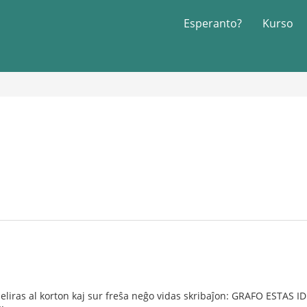
Esperanto?
Kurso
eliras al korton kaj sur freŝa neĝo vidas skribaĵon: GRAFO ESTAS ID