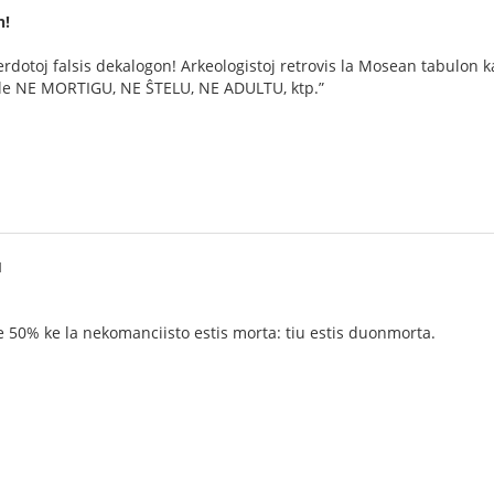
n!
erdotoj falsis dekalogon! Arkeologistoj retrovis la Mosean tabulon ka
le NE MORTIGU, NE ŜTELU, NE ADULTU, ktp.”
M
 je 50% ke la nekomanciisto estis morta: tiu estis duonmorta.