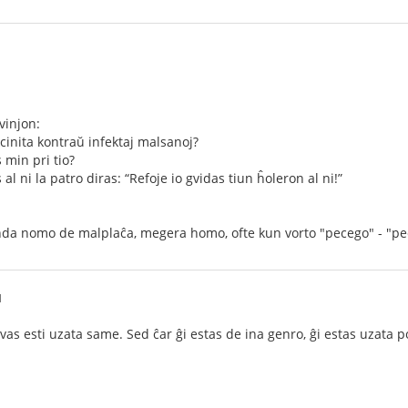
vinjon:
akcinita kontraŭ infektaj malsanoj?
 min pri tio?
al ni la patro diras: “Refoje io gvidas tiun ĥoleron al ni!”
enda nomo de malplaĉa, megera homo, ofte kun vorto "pecego" - "pe
M
as esti uzata same. Sed ĉar ĝi estas de ina genro, ĝi estas uzata po