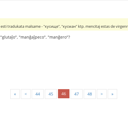
sti tradukata malsame - "кусище", "кусман" ktp. mencitaj estas de virgenro,
 "glutaĵo", "manĝaĵpeco", "manĝero"?
46
«
<
44
45
47
48
>
»