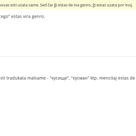
ovas esti uzata same. Sed ĉar ĝi estas de ina genro, ĝi estas uzata por inoj.
cego" estas vira genro.
ti tradukata malsame - "кусище", "кусман" ktp. mencitaj estas de v