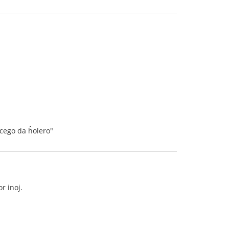
cego da ĥolero"
r inoj.