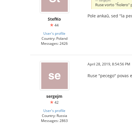
sergejm:
Ruse vorto "ĥolero" p
Pole ankaŭ, sed "la pe
StefKo
44
User's profile
Country: Poland
Messages: 2426
April 28, 2019, 8:54:56 PM
Ruse "pecego" povas es
sergejm
42
User's profile
Country: Russia
Messages: 2863