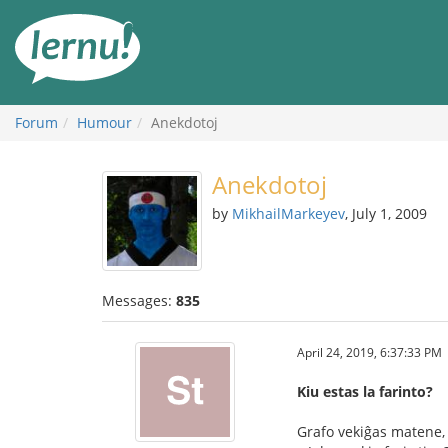
Skip
to
the
content
Forum
Humour
Anekdotoj
Anekdotoj
by
MikhailMarkeyev
, July 1, 2009
Messages:
835
April 24, 2019, 6:37:33 PM
Kiu estas la farinto?
Grafo vekiĝas matene, 