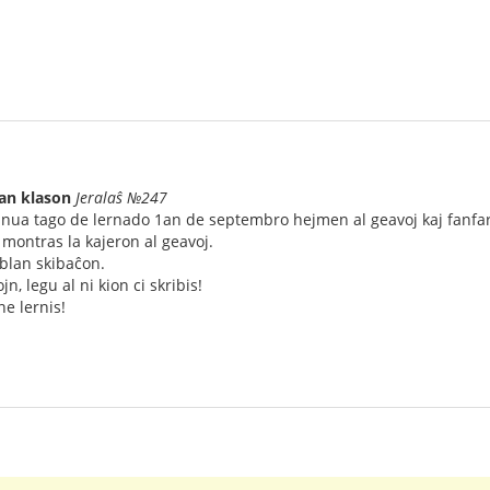
M
uan klason
Jeralaŝ №247
nua tago de lernado 1an de septembro hejmen al geavoj kaj fanfa
j montras la kajeron al geavoj.
blan skibaĉon.
jn, legu al ni kion ci skribis!
ne lernis!