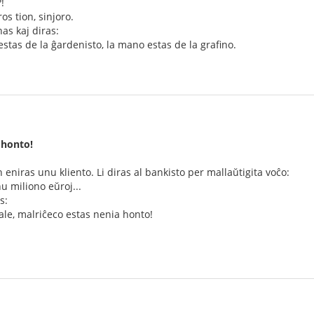
!
s tion, sinjoro.
as kaj diras:
 estas de la ĝardenisto, la mano estas de la grafino.
 honto!
eniras unu kliento. Li diras al bankisto per mallaŭtigita voĉo:
nu miliono eŭroj...
s:
ale, malriĉeco estas nenia honto!