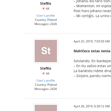
– Johano, kio faris tion?
StefKo
– Momenton, mi esploro
44
Post horo Johano reven
User's profile
– Mi certiĝis. La urino
Country: Poland
Messages: 2426
April 25, 2019, 7:03:50 AM
Malriĉeco estas nenia
Svislando. En bankejon 
– En tiu valizo estas u
StefKo
La bankisto ridete dira
44
– Sinjoro, parolu norm
User's profile
Country: Poland
Messages: 2426
April 26, 2019, 6:30:12 AM