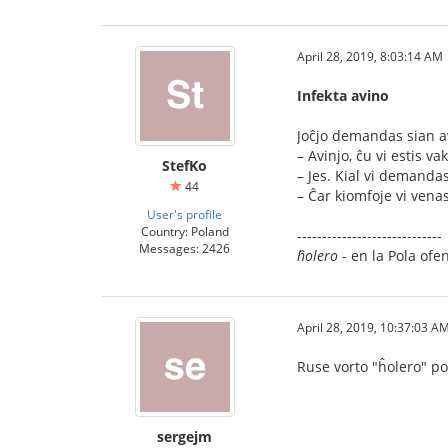
April 28, 2019, 8:03:14 AM
Infekta avino
Joĉjo demandas sian a
– Avinjo, ĉu vi estis v
StefKo
– Jes. Kial vi demandas
44
– Ĉar kiomfoje vi venas 
User's profile
Country: Poland
-----------------------------
Messages: 2426
ĥolero
- en la Pola of
April 28, 2019, 10:37:03 A
Ruse vorto "ĥolero" pov
sergejm