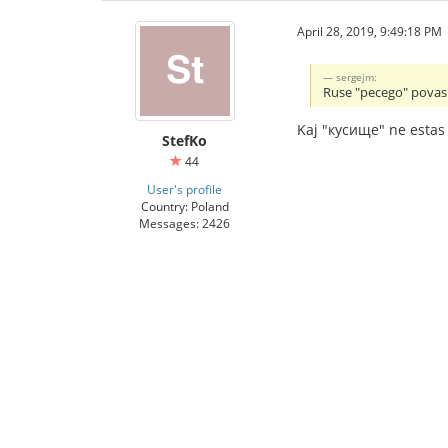
April 28, 2019, 9:49:18 PM
sergejm:
Ruse "pecego" povas e
Kaj "кусище" ne estas
StefKo
44
User's profile
Country: Poland
Messages: 2426