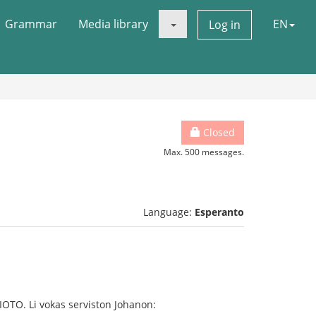
Grammar
Media library
EN
Log in
Closed
Max. 500 messages.
Language:
Esperanto
IOTO. Li vokas serviston Johanon: