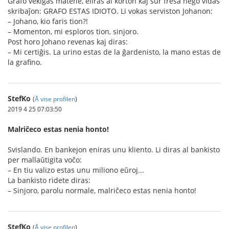
Grafo vekiĝas matene, eliras al korton kaj sur freŝa neĝo vidas
skribaĵon: GRAFO ESTAS IDIOTO. Li vokas serviston Johanon:
– Johano, kio faris tion?!
– Momenton, mi esploros tion, sinjoro.
Post horo Johano revenas kaj diras:
– Mi certiĝis. La urino estas de la ĝardenisto, la mano estas de
la grafino.
StefKo
(
Å vise profilen
)
2019 4 25 07:03:50
Malriĉeco estas nenia honto!
Svislando. En bankejon eniras unu kliento. Li diras al bankisto
per mallaŭtigita voĉo:
– En tiu valizo estas unu miliono eŭroj...
La bankisto ridete diras:
– Sinjoro, parolu normale, malriĉeco estas nenia honto!
StefKo
(
Å vise profilen
)