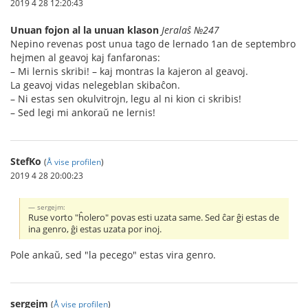
2019 4 28 12:20:43
Unuan fojon al la unuan klason
Jeralaŝ №247
Nepino revenas post unua tago de lernado 1an de septembro
hejmen al geavoj kaj fanfaronas:
– Mi lernis skribi! – kaj montras la kajeron al geavoj.
La geavoj vidas nelegeblan skibaĉon.
– Ni estas sen okulvitrojn, legu al ni kion ci skribis!
– Sed legi mi ankoraŭ ne lernis!
StefKo
(
Å vise profilen
)
2019 4 28 20:00:23
sergejm:
Ruse vorto "ĥolero" povas esti uzata same. Sed ĉar ĝi estas de
ina genro, ĝi estas uzata por inoj.
Pole ankaŭ, sed "la pecego" estas vira genro.
sergejm
(
Å vise profilen
)