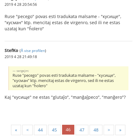
2019 4 28 20:54:56
Ruse "pecego" povas esti tradukata malsame - "кусище",
"кусман" ktp. mencitaj estas de virgenro, sed ili ne estas
uzataj kun "ĥolero"
StefKo
(
Å vise profilen
)
2019 4 28 21:49:18
sergejm:
Ruse "pecego" povas esti tradukata malsame - "кусище",
"кусман" ktp. mencitaj estas de virgenro, sed ili ne estas
uzataj kun "ĥolero"
Kaj "кусище" ne estas "glutaĵo", "manĝaĵpeco", "manĝero"?
46
«
<
44
45
47
48
>
»