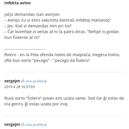
Infekta avino
Joĉjo demandas sian avinjon:
– Avinjo, ĉu vi estis vakcinita kontraŭ infektaj malsanoj?
– Jes. Kial vi demandas min pri tio?
– Ĉar kiomfoje vi venas al ni la patro diras: “Refoje io gvidas
tiun ĥoleron al ni!”
-----------------------------
ĥolero
- en la Pola ofenda nomo de malplaĉa, megera homo,
ofte kun vorto "pecego" - "pecego da ĥolero"
sergejm
(
Å vise profilen
)
2019 4 28 10:37:03
Ruse vorto "ĥolero" povas esti uzata same. Sed ĉar ĝi estas de
ina genro, ĝi estas uzata por inoj.
sergejm
(
Å vise profilen
)