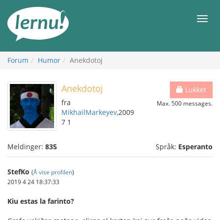
Til
innholdet
Meny
Forum
Humor
Anekdotoj
Anekdotoj
Lukket
fra
Max. 500 messages.
MikhailMarkeyev
,2009
7 1
Meldinger:
835
Språk:
Esperanto
StefKo
(
Å vise profilen
)
2019 4 24 18:37:33
Kiu estas la farinto?