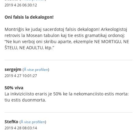
2019 4 26 06:30:12
Oni falsis la dekalogon!
Montriĝis ke judaj sacerdotoj falsis dekalogon! Arkeologistoj
retrovis la Mosean tabulon kaj tie estis gramatikaj ordonoj:
“Ne kun verboj oni skribu aparte, ekzemple NE MORTIGU, NE
ŜTELU, NE ADULTU, ktp.”
sergejm
(
Å vise profilen
)
2019 4 27 10:01:27
50% viva
La inkviziciisto eraris je 50% ke la nekomanciisto estis morta:
tiu estis duonmorta.
StefKo
(
Å vise profilen
)
2019 4 28 08:03:14