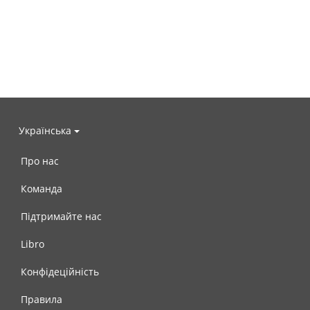
Українська
Про нас
Команда
Підтримайте нас
Libro
Конфідеційність
Правила