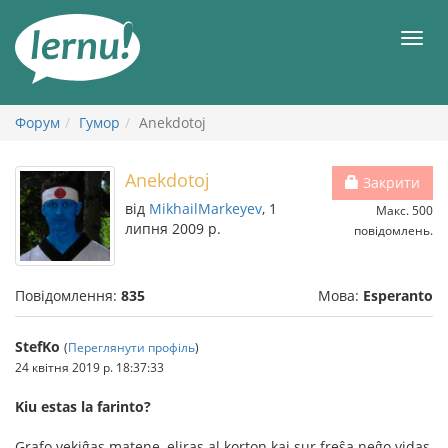
До
змісту
Мен
Форум
Гумор
Anekdotoj
Anekdotoj
Закрити
від
MikhailMarkeyev
, 1
Макс. 500
липня 2009 р.
повідомлень.
Повідомлення:
835
Мова:
Esperanto
StefKo
(
Переглянути профіль
)
24 квітня 2019 р. 18:37:33
Kiu estas la farinto?
Grafo vekiĝas matene, eliras al korton kaj sur freŝa neĝo vidas