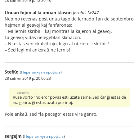
28 квітня 2019 р. 12:20:43
Unuan fojon al la unuan klason
Jeralaŝ №247
Nepino revenas post unua tago de lernado 1an de septembro
hejmen al geavoj kaj fanfaronas:
– Mi lernis skribi! – kaj montras la kajeron al geavoj.
La geavoj vidas nelegeblan skibaĉon.
– Ni estas sen okulvitrojn, legu al ni kion ci skribis!
– Sed legi mi ankoraŭ ne lernis!
StefKo
(
Переглянути профіль
)
28 квітня 2019 р. 20:00:23
sergejm:
Ruse vorto "ĥolero" povas esti uzata same. Sed ĉar ĝi estas de
ina genro, ĝi estas uzata por inoj.
Pole ankaŭ, sed "la pecego" estas vira genro.
sergejm
(
Переглянути профіль
)