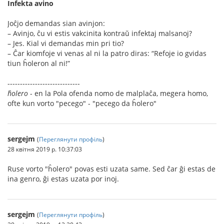
Infekta avino
Joĉjo demandas sian avinjon:
– Avinjo, ĉu vi estis vakcinita kontraŭ infektaj malsanoj?
– Jes. Kial vi demandas min pri tio?
– Ĉar kiomfoje vi venas al ni la patro diras: “Refoje io gvidas
tiun ĥoleron al ni!”
-----------------------------
ĥolero
- en la Pola ofenda nomo de malplaĉa, megera homo,
ofte kun vorto "pecego" - "pecego da ĥolero"
sergejm
(
Переглянути профіль
)
28 квітня 2019 р. 10:37:03
Ruse vorto "ĥolero" povas esti uzata same. Sed ĉar ĝi estas de
ina genro, ĝi estas uzata por inoj.
sergejm
(
Переглянути профіль
)