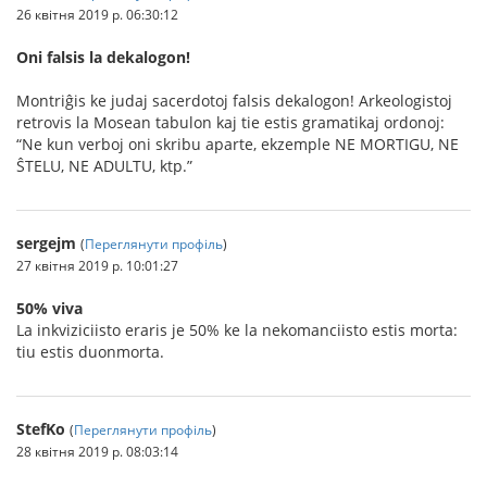
26 квітня 2019 р. 06:30:12
Oni falsis la dekalogon!
Montriĝis ke judaj sacerdotoj falsis dekalogon! Arkeologistoj
retrovis la Mosean tabulon kaj tie estis gramatikaj ordonoj:
“Ne kun verboj oni skribu aparte, ekzemple NE MORTIGU, NE
ŜTELU, NE ADULTU, ktp.”
sergejm
(
Переглянути профіль
)
27 квітня 2019 р. 10:01:27
50% viva
La inkviziciisto eraris je 50% ke la nekomanciisto estis morta:
tiu estis duonmorta.
StefKo
(
Переглянути профіль
)
28 квітня 2019 р. 08:03:14