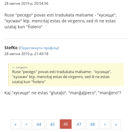
28 квітня 2019 р. 20:54:56
Ruse "pecego" povas esti tradukata malsame - "кусище",
"кусман" ktp. mencitaj estas de virgenro, sed ili ne estas
uzataj kun "ĥolero"
StefKo
(
Переглянути профіль
)
28 квітня 2019 р. 21:49:18
sergejm:
Ruse "pecego" povas esti tradukata malsame - "кусище",
"кусман" ktp. mencitaj estas de virgenro, sed ili ne estas
uzataj kun "ĥolero"
Kaj "кусище" ne estas "glutaĵo", "manĝaĵpeco", "manĝero"?
46
«
<
44
45
47
48
>
»