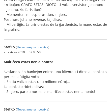
skribaĵon: GRAFO ESTAS IDIOTO. Li vokas serviston Johanon:
– Johano, kio faris tion?!
– Momenton, mi esploros tion, sinjoro.
Post horo Johano revenas kaj diras:
– Mi certiĝis. La urino estas de la ĝardenisto, la mano estas de
la grafino.
StefKo
(
Переглянути профіль
)
25 квітня 2019 р. 07:03:50
Malriĉeco estas nenia honto!
Svislando. En bankejon eniras unu kliento. Li diras al bankisto
per mallaŭtigita voĉo:
– En tiu valizo estas unu miliono eŭroj...
La bankisto ridete diras:
– Sinjoro, parolu normale, malriĉeco estas nenia honto!
StefKo
(
Переглянути профіль
)