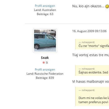
Profil anzeigen
Nu, kio ajn okazos...
Land: Australien
Beiträge: 63
16. August 2009 09:13:06
nshepperd:
Ĉu ne "morto" signifa
Tiaj vortoj estas tre mu
Sxak
9
nshepperd:
Profil anzeigen
Ŝajnas evidente. Sed 
Land: Russische Föderation
Beiträge: 839
Vi havas malbonajn vort
nshepperd:
Dum mi ne volas ke la
tamen preferus povi 