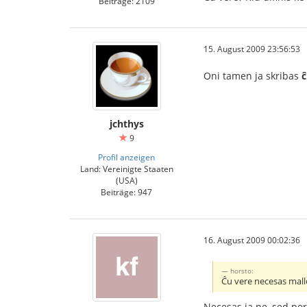
Beiträge: 2109
15. August 2009 23:56:53
Oni tamen ja skribas
ĉ
jchthys
9
Profil anzeigen
Land: Vereinigte Staaten
(USA)
Beiträge: 947
16. August 2009 00:02:36
horsto:
Ĉu vere necesas mall
Necesas ja ne, sed pe