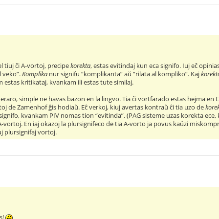
el tiuj ĉi A-vortoj, precipe
korekta
, estas evitindaj kun eca signifo. Iuj eĉ opinia
l veko”.
Komplika
nur signifu “komplikanta” aŭ “rilata al kompliko”. Kaj
korekt
m estas kritikataj, kvankam ili estas tute similaj.
 eraro, simple ne havas bazon en la lingvo. Tia ĉi vortfarado estas hejma en
toj de Zamenhof ĝis hodiaŭ. Eĉ verkoj, kiuj avertas kontraŭ ĉi tia uzo de
kore
ignifo, kvankam PIV nomas tion “evitinda”. (PAG sisteme uzas korekta ece, k
 A-vortoj. En iaj okazoj la plursignifeco de tia A-vorto ja povus kaŭzi miskom
j plursignifaj vortoj.
s!