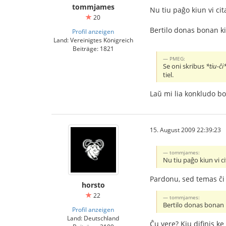
tommjames
Nu tiu paĝo kiun vi cit
20
Bertilo donas bonan ki
Profil anzeigen
Land: Vereinigtes Königreich
Beiträge: 1821
PMEG:
Se oni skribus
*tiu-ĉi*
tiel.
Laŭ mi lia konkludo bo
15. August 2009 22:39:23
tommjames:
Nu tiu paĝo kiun vi ci
Pardonu, sed temas ĉi t
horsto
22
tommjames:
Bertilo donas bonan k
Profil anzeigen
Land: Deutschland
Ĉu vere? Kiu difinis ke