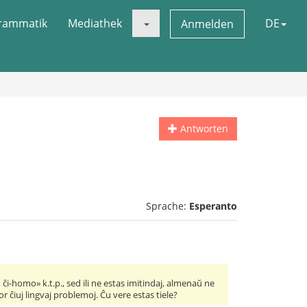
rammatik
Mediathek
DE
Anmelden
Antworten
Sprache:
Esperanto
ĉi-homo» k.t.p., sed ili ne estas imitindaj, almenaŭ ne
or ĉiuj lingvaj problemoj. Ĉu vere estas tiele?