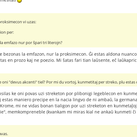
 proksimecon vi uzas:
ion per:
a emfazo nur por ŝpari tri literojn?
ne bezonas la emfazon, nur la proksimecon. Ĝi estas aldona nuanco. 
tas en prozo kaj ne poezio. Mi ŝatas fari tian laŭsente, eĉ laŭkapri
ke oni "devus akcenti" tiel? Por mi du vortoj, kunmetitaj per streko, plu estas
las ke oni povas uzi streketon por plibonigi legeblecon en kunmetaĵ
oj estas maniero precipe en la nacia lingvo de ni ambaŭ, la germana
 Krome, mi ne vidas bonan tialigon por uzi streketon en kunmetaĵoj k
i tie", memkompreneble (kvankam mi miras kial ne ankaŭ kunmeti ĉi t
avas.