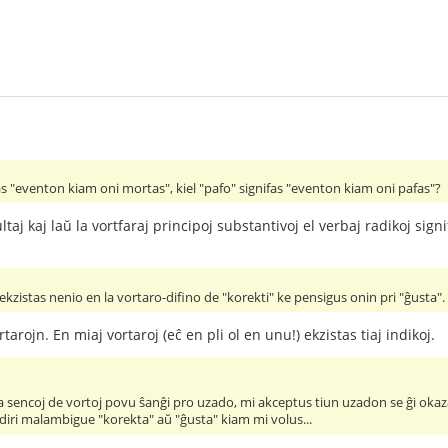
s "eventon kiam oni mortas", kiel "pafo" signifas "eventon kiam oni pafas"?
ltaj kaj laŭ la vortfaraj principoj substantivoj el verbaj radikoj sign
ekzistas nenio en la vortaro-difino de "korekti" ke pensigus onin pri "ĝusta". 
arojn. En miaj vortaroj (eĉ en pli ol en unu!) ekzistas tiaj indikoj.
 sencoj de vortoj povu ŝanĝi pro uzado, mi akceptus tiun uzadon se ĝi okaza
diri malambigue "korekta" aŭ "ĝusta" kiam mi volus...