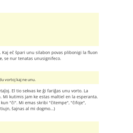
Kaj eĉ ŝpari unu silabon povas plibonigi la fluon
ce, se nur tenatas unusignifeco.
 du vortoj kaj ne unu.
oj. El tio sekvas ke ĝi fariĝas unu vorto. La
. Mi kutimis jam ke estas maltiel en la esperanta.
un "ĉi". Mi emas skribi "ĉitempe", "ĉifoje",
iujn, ŝajnas al mi dogmo...)