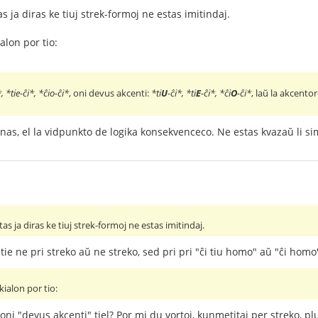
as ja diras ke tiuj strek-formoj ne estas imitindaj.
alon por tio:
, *tie-ĉi*, *ĉio-ĉi*
, oni devus akcenti:
*ti
U
-ĉi*, *ti
E
-ĉi*, *ĉi
O
-ĉi*
, laŭ la akcento
nas, el la vidpunkto de logika konsekvenceco. Ne estas kvazaŭ li s
tas ja diras ke tiuj strek-formoj ne estas imitindaj.
ie ne pri streko aŭ ne streko, sed pri pri "ĉi tiu homo" aŭ "ĉi homo
ialon por tio:
 oni "devus akcenti" tiel? Por mi du vortoj, kunmetitaj per streko, pl