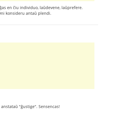
ĝas en ĉiu individuo, laŭdevene, laŭprefere.
 Oni konsideru antaŭ plendi.
", anstataŭ "ĝustige". Sensencas!