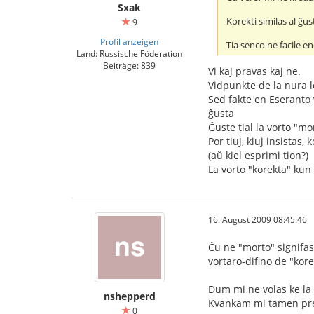
Sxak
Korekti similas al ĝus
9
Profil anzeigen
Tia senco ne facile e
Land: Russische Föderation
Beiträge: 839
Vi kaj pravas kaj ne.
Vidpunkte de la nura l
Sed fakte en Eseranto v
ĝusta
Ĝuste tial la vorto "mo
Por tiuj, kiuj insista
(aŭ kiel esprimi tion?)
La vorto "korekta" kun 
16. August 2009 08:45:46
Ĉu ne "morto" signifas
vortaro-difino de "kore
Dum mi ne volas ke la 
nshepperd
Kvankam mi tamen pref
0