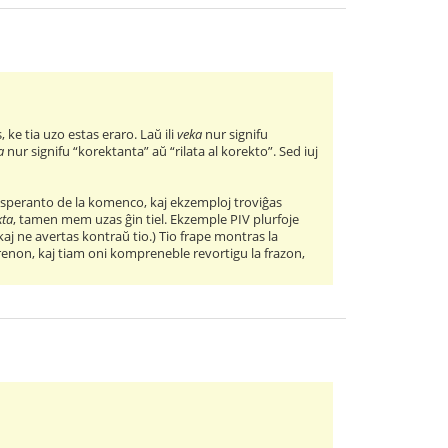
s, ke tia uzo estas eraro. Laŭ ili
veka
nur signifu
a
nur signifu “korektanta” aŭ “rilata al korekto”. Sed iuj
 Esperanto de la komenco, kaj ekzemploj troviĝas
kta
, tamen mem uzas ĝin tiel. Ekzemple PIV plurfoje
aj ne avertas kontraŭ tio.) Tio frape montras la
prenon, kaj tiam oni kompreneble revortigu la frazon,