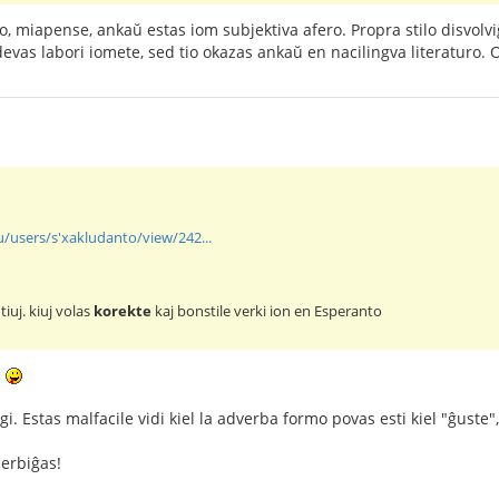
, miapense, ankaŭ estas iom subjektiva afero. Propra stilo disvolvi
devas labori iomete, sed tio okazas ankaŭ en nacilingva literaturo.
u/users/s'xakludanto/view/242...
tiuj. kiuj volas
korekte
kaj bonstile verki ion en Esperanto
!
igi. Estas malfacile vidi kiel la adverba formo povas esti kiel "ĝuste
cerbiĝas!