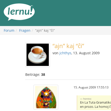
Zum
Inhalt
Forum
Fragen
“ajn” kaj “ĉi”
“ajn” kaj “ĉi”
von
jchthys
, 13. August 2009
Beiträge:
38
15. August 2009 17:55:13
horsto:
En La Tuta Gramatiko 
en prozo. La homoj ĉi 