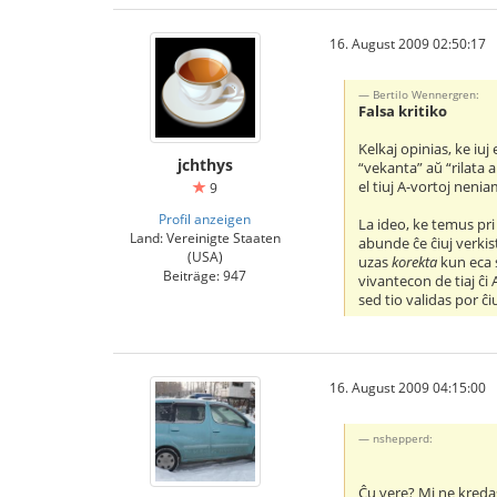
16. August 2009 02:50:17
Bertilo Wennergren:
Falsa kritiko
Kelkaj opinias, ke iuj 
jchthys
“vekanta” aŭ “rilata a
el tiuj A-vortoj nenia
9
Profil anzeigen
La ideo, ke temus pri
Land: Vereinigte Staaten
abunde ĉe ĉiuj verkis
(USA)
uzas
korekta
kun eca s
Beiträge: 947
vivantecon de tiaj ĉi
sed tio validas por ĉiu
16. August 2009 04:15:00
nshepperd:
Ĉu vere? Mi ne kreda