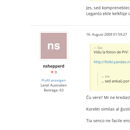
Jes, sed komprenebleco
Leganto eble kelkfoje 
16. August 2009 01:59:27
Ŝak:
Vidu la foton de PIV:
http://fotki.yandex.r
nshepperd
0
PIV:
Profil anzeigen
... sed ankaŭ por 
Land: Australien
Beiträge: 63
Ĉu vere? Mi ne kredas
Korekti similas al ĝust
Tia senco ne facile en