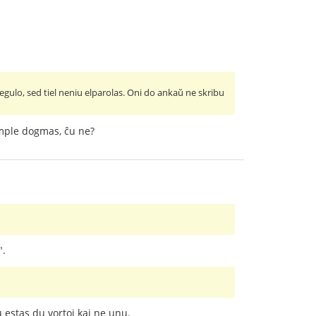
regulo, sed tiel neniu elparolas. Oni do ankaŭ ne skribu
imple dogmas, ĉu ne?
".
u estas du vortoj kaj ne unu.