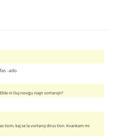
ifas -ado
Eble ni ĉiuj novigu niajn vortarojn?
s tiom, kaj se la vortaroj dirus tion. Kvankam mi