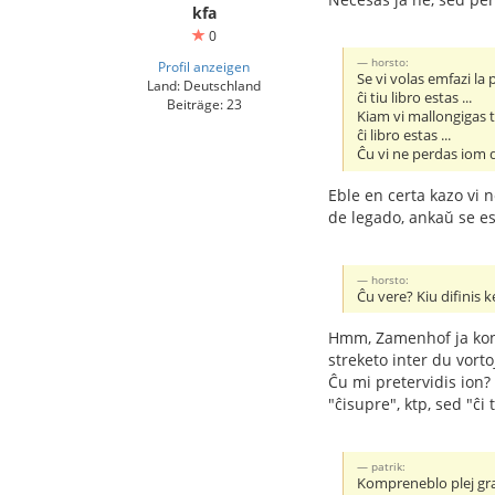
kfa
0
horsto:
Profil anzeigen
Se vi volas emfazi la
Land: Deutschland
ĉi tiu libro estas ...
Beiträge: 23
Kiam vi mallongigas t
ĉi libro estas ...
Ĉu vi ne perdas iom d
Eble en certa kazo vi 
de legado, ankaŭ se es
horsto:
Ĉu vere? Kiu difinis 
Hmm, Zamenhof ja konsi
streketo inter du vort
Ĉu mi pretervidis ion?
"ĉisupre", ktp, sed "ĉ
patrik:
Kompreneblo plej gr