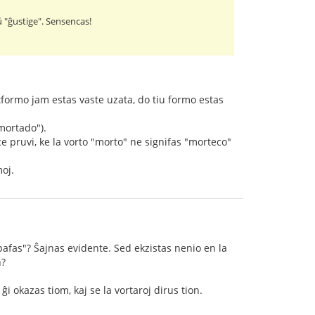
aŭ "ĝustige". Sensencas!
rtformo jam estas vaste uzata, do tiu formo estas
"mortado").
e pruvi, ke la vorto "morto" ne signifas "morteco"
moj.
pafas"? Ŝajnas evidente. Sed ekzistas nenio en la
n?
 okazas tiom, kaj se la vortaroj dirus tion.