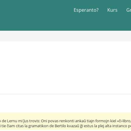
Esperanto?
Kurs
G
de Lernu mi ĵus trovis: Oni povas renkonti ankaŭ tiajn formojn kiel «ĉi-libro, 
tie ĉiam citas la gramatikon de Bertilo kvazaŭ ĝi estus la plej alta instanco p