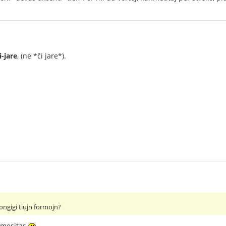
i-jare
, (ne *ĉi jare*).
ongigi tiujn formojn?
rmesitas