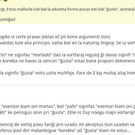
tigi. Estas malfacile vidi kiel la adverba formo povas esti kiel "ĝuste", anstat
ncerbiĝas!
ogiko vi certe pravas (eblas eĉ pli bone argumenti tion)
alidas tute alia principo, sama kiel en la natutraj lingvoj: Se iu vo
rto" ne signifas "mortado" (laŭ la vortfaraj reguloj ĝi devas signifi 
s, ke korekta ne havas la sencon "ĝusta" estas bone proponi dekomenc
la signifo "ĝusta" estis uzita multfoje. Fare de Z kaj multaj aliaj ho
 "eventon kiam oni mortas", kiel "pafo" signifas "eventon kiam oni 
kti" ke pensigus onin pri "ĝusta". Eble ni ĉiuj novigu niajn vortaroj
sencoj de vortoj povu ŝanĝi pro uzado, mi akceptus tiun uzadon se ĝi
erus povi diri malambigue "korekta" aŭ "ĝusta" kiam mi volus...