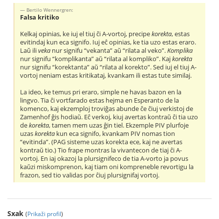
Bertilo Wennergren:
Falsa kritiko
Kelkaj opinias, ke iuj el tiuj ĉi A-vortoj, precipe
korekta
, estas
evitindaj kun eca signifo. Iuj eĉ opinias, ke tia uzo estas eraro.
Laŭ ili
veka
nur signifu “vekanta” aŭ “rilata al veko”.
Komplika
nur signifu “komplikanta” aŭ “rilata al kompliko”. Kaj
korekta
nur signifu “korektanta” aŭ “rilata al korekto”. Sed iuj el tiuj A-
vortoj neniam estas kritikataj, kvankam ili estas tute similaj.
La ideo, ke temus pri eraro, simple ne havas bazon en la
lingvo. Tia ĉi vortfarado estas hejma en Esperanto de la
komenco, kaj ekzemploj troviĝas abunde ĉe ĉiuj verkistoj de
Zamenhof ĝis hodiaŭ. Eĉ verkoj, kiuj avertas kontraŭ ĉi tia uzo
de
korekta
, tamen mem uzas ĝin tiel. Ekzemple PIV plurfoje
uzas
korekta
kun eca signifo, kvankam PIV nomas tion
“evitinda”. (PAG sisteme uzas korekta ece, kaj ne avertas
kontraŭ tio.) Tio frape montras la vivantecon de tiaj ĉi A-
vortoj. En iaj okazoj la plursignifeco de tia A-vorto ja povus
kaŭzi miskomprenon, kaj tiam oni kompreneble revortigu la
frazon, sed tio validas por ĉiuj plursignifaj vortoj.
Sxak
(
Prikaži profil
)