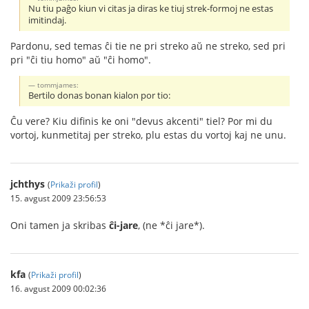
Nu tiu paĝo kiun vi citas ja diras ke tiuj strek-formoj ne estas
imitindaj.
Pardonu, sed temas ĉi tie ne pri streko aŭ ne streko, sed pri
pri "ĉi tiu homo" aŭ "ĉi homo".
tommjames:
Bertilo donas bonan kialon por tio:
Ĉu vere? Kiu difinis ke oni "devus akcenti" tiel? Por mi du
vortoj, kunmetitaj per streko, plu estas du vortoj kaj ne unu.
jchthys
(
Prikaži profil
)
15. avgust 2009 23:56:53
Oni tamen ja skribas
ĉi-jare
, (ne *ĉi jare*).
kfa
(
Prikaži profil
)
16. avgust 2009 00:02:36