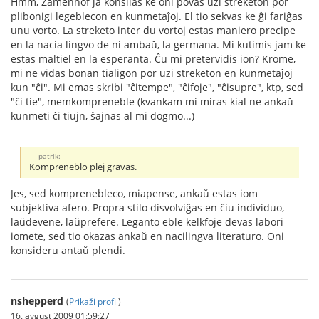
Hmm, Zamenhof ja konsilas ke oni povas uzi streketon por
plibonigi legeblecon en kunmetaĵoj. El tio sekvas ke ĝi fariĝas
unu vorto. La streketo inter du vortoj estas maniero precipe
en la nacia lingvo de ni ambaŭ, la germana. Mi kutimis jam ke
estas maltiel en la esperanta. Ĉu mi pretervidis ion? Krome,
mi ne vidas bonan tialigon por uzi streketon en kunmetaĵoj
kun "ĉi". Mi emas skribi "ĉitempe", "ĉifoje", "ĉisupre", ktp, sed
"ĉi tie", memkompreneble (kvankam mi miras kial ne ankaŭ
kunmeti ĉi tiujn, ŝajnas al mi dogmo...)
patrik:
Kompreneblo plej gravas.
Jes, sed komprenebleco, miapense, ankaŭ estas iom
subjektiva afero. Propra stilo disvolviĝas en ĉiu individuo,
laŭdevene, laŭprefere. Leganto eble kelkfoje devas labori
iomete, sed tio okazas ankaŭ en nacilingva literaturo. Oni
konsideru antaŭ plendi.
nshepperd
(
Prikaži profil
)
16. avgust 2009 01:59:27