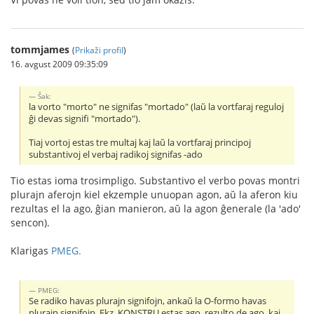
tommjames
(
Prikaži profil
)
16. avgust 2009 09:35:09
Ŝak:
la vorto "morto" ne signifas "mortado" (laŭ la vortfaraj reguloj
ĝi devas signifi "mortado").
Tiaj vortoj estas tre multaj kaj laŭ la vortfaraj principoj
substantivoj el verbaj radikoj signifas -ado
Tio estas ioma trosimpligo. Substantivo el verbo povas montri
plurajn aferojn kiel ekzemple unuopan agon, aŭ la aferon kiu
rezultas el la ago, ĝian manieron, aŭ la agon ĝenerale (la 'ado'
sencon).
Klarigas
PMEG.
PMEG:
Se radiko havas plurajn signifojn, ankaŭ la O-formo havas
plurajn signifojn. Ekz. KONSTRU estas ago, rezulto de ago, kaj