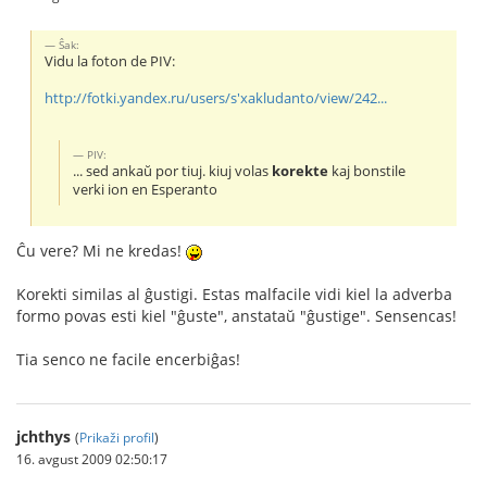
Ŝak:
Vidu la foton de PIV:
http://fotki.yandex.ru/users/s'xakludanto/view/242...
PIV:
... sed ankaŭ por tiuj. kiuj volas
korekte
kaj bonstile
verki ion en Esperanto
Ĉu vere? Mi ne kredas!
Korekti similas al ĝustigi. Estas malfacile vidi kiel la adverba
formo povas esti kiel "ĝuste", anstataŭ "ĝustige". Sensencas!
Tia senco ne facile encerbiĝas!
jchthys
(
Prikaži profil
)
16. avgust 2009 02:50:17