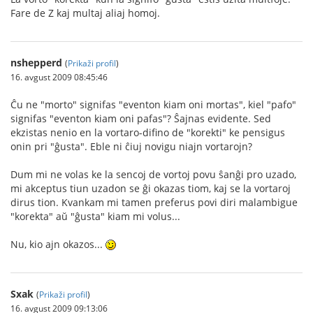
Fare de Z kaj multaj aliaj homoj.
nshepperd
(
Prikaži profil
)
16. avgust 2009 08:45:46
Ĉu ne "morto" signifas "eventon kiam oni mortas", kiel "pafo"
signifas "eventon kiam oni pafas"? Ŝajnas evidente. Sed
ekzistas nenio en la vortaro-difino de "korekti" ke pensigus
onin pri "ĝusta". Eble ni ĉiuj novigu niajn vortarojn?
Dum mi ne volas ke la sencoj de vortoj povu ŝanĝi pro uzado,
mi akceptus tiun uzadon se ĝi okazas tiom, kaj se la vortaroj
dirus tion. Kvankam mi tamen preferus povi diri malambigue
"korekta" aŭ "ĝusta" kiam mi volus...
Nu, kio ajn okazos...
Sxak
(
Prikaži profil
)
16. avgust 2009 09:13:06