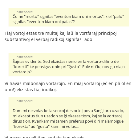
nshepperd:
Ĉu ne "morto" signifas "eventon kiam oni mortas", kiel "pafo"
signifas "eventon kiam oni pafas"?
Tiaj vortoj estas tre multaj kaj laŭ la vortfaraj principoj
substantivoj el verbaj radikoj signifas -ado
nshepperd:
Ŝajnas evidente. Sed ekzistas nenio en la vortaro-difino de
"korekti" ke pensigus onin pri "ĝusta". Eble ni ĉiuj novigu niajn
vortarojn?
Vi havas malbonajn vortarojn. En miaj vortaroj (eĉ en pli ol en
unu!) ekzistas tiaj indikoj.
nshepperd:
Dum mi ne volas ke la sencoj de vortoj povu ŝanĝi pro uzado,
mi akceptus tiun uzadon se ĝi okazas tiom, kaj se la vortaroj
dirus tion. Kvankam mi tamen preferus povi diri malambigue
"korekta" aŭ "ĝusta" kiam mi volus...
Vi povas ne voli tion, sed tio jam okazis.