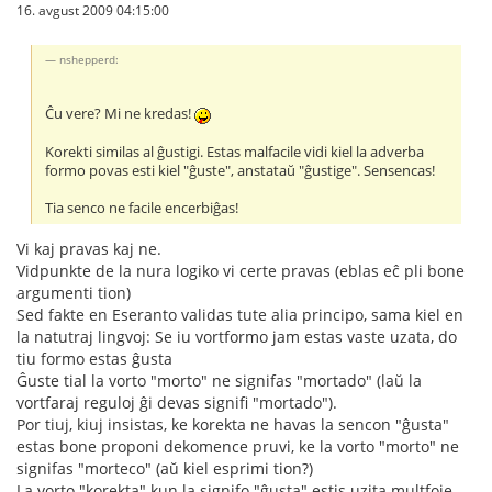
16. avgust 2009 04:15:00
nshepperd:
Ĉu vere? Mi ne kredas!
Korekti similas al ĝustigi. Estas malfacile vidi kiel la adverba
formo povas esti kiel "ĝuste", anstataŭ "ĝustige". Sensencas!
Tia senco ne facile encerbiĝas!
Vi kaj pravas kaj ne.
Vidpunkte de la nura logiko vi certe pravas (eblas eĉ pli bone
argumenti tion)
Sed fakte en Eseranto validas tute alia principo, sama kiel en
la natutraj lingvoj: Se iu vortformo jam estas vaste uzata, do
tiu formo estas ĝusta
Ĝuste tial la vorto "morto" ne signifas "mortado" (laŭ la
vortfaraj reguloj ĝi devas signifi "mortado").
Por tiuj, kiuj insistas, ke korekta ne havas la sencon "ĝusta"
estas bone proponi dekomence pruvi, ke la vorto "morto" ne
signifas "morteco" (aŭ kiel esprimi tion?)
La vorto "korekta" kun la signifo "ĝusta" estis uzita multfoje.