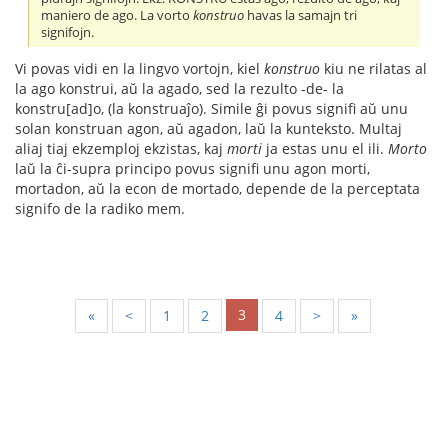
maniero de ago. La vorto
konstruo
havas la samajn tri
signifojn.
Vi povas vidi en la lingvo vortojn, kiel
konstruo
kiu ne rilatas al
la ago konstrui, aŭ la agado, sed la rezulto -de- la
konstru[ad]o, (la konstruaĵo). Simile ĝi povus signifi aŭ unu
solan konstruan agon, aŭ agadon, laŭ la kunteksto. Multaj
aliaj tiaj ekzemploj ekzistas, kaj
morti
ja estas unu el ili.
Morto
laŭ la ĉi-supra principo povus signifi unu agon morti,
mortadon, aŭ la econ de mortado, depende de la perceptata
signifo de la radiko mem.
3
«
<
1
2
4
>
»