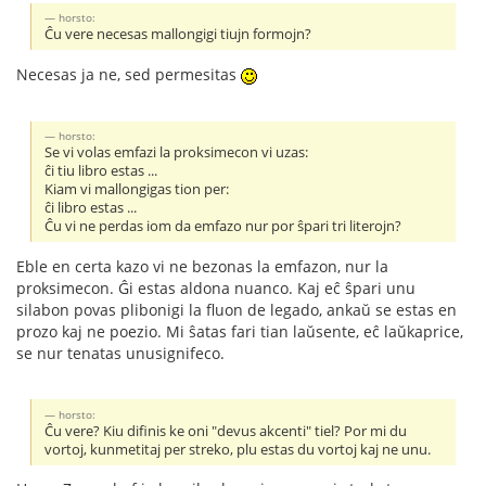
horsto:
Ĉu vere necesas mallongigi tiujn formojn?
Necesas ja ne, sed permesitas
horsto:
Se vi volas emfazi la proksimecon vi uzas:
ĉi tiu libro estas ...
Kiam vi mallongigas tion per:
ĉi libro estas ...
Ĉu vi ne perdas iom da emfazo nur por ŝpari tri literojn?
Eble en certa kazo vi ne bezonas la emfazon, nur la
proksimecon. Ĝi estas aldona nuanco. Kaj eĉ ŝpari unu
silabon povas plibonigi la fluon de legado, ankaŭ se estas en
prozo kaj ne poezio. Mi ŝatas fari tian laŭsente, eĉ laŭkaprice,
se nur tenatas unusignifeco.
horsto:
Ĉu vere? Kiu difinis ke oni "devus akcenti" tiel? Por mi du
vortoj, kunmetitaj per streko, plu estas du vortoj kaj ne unu.