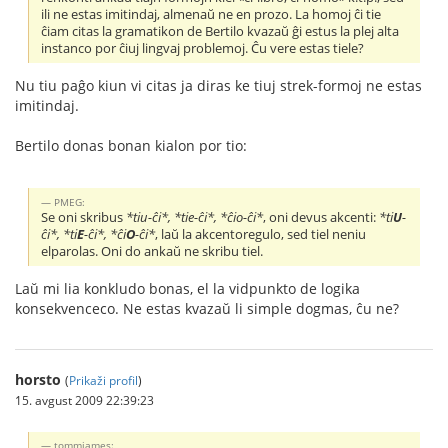
ili ne estas imitindaj, almenaŭ ne en prozo. La homoj ĉi tie
ĉiam citas la gramatikon de Bertilo kvazaŭ ĝi estus la plej alta
instanco por ĉiuj lingvaj problemoj. Ĉu vere estas tiele?
Nu tiu paĝo kiun vi citas ja diras ke tiuj strek-formoj ne estas
imitindaj.
Bertilo donas bonan kialon por tio:
PMEG:
Se oni skribus
*tiu-ĉi*, *tie-ĉi*, *ĉio-ĉi*
, oni devus akcenti:
*ti
U
-
ĉi*, *ti
E
-ĉi*, *ĉi
O
-ĉi*
, laŭ la akcentoregulo, sed tiel neniu
elparolas. Oni do ankaŭ ne skribu tiel.
Laŭ mi lia konkludo bonas, el la vidpunkto de logika
konsekvenceco. Ne estas kvazaŭ li simple dogmas, ĉu ne?
horsto
(
Prikaži profil
)
15. avgust 2009 22:39:23
tommjames: