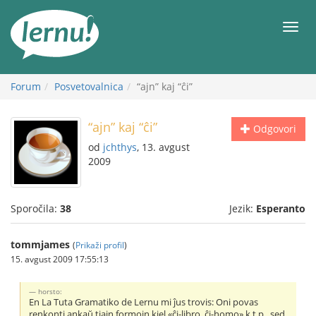
K
vsebini
Meni
Forum
Posvetovalnica
“ajn” kaj “ĉi”
“ajn” kaj “ĉi”
Odgovori
od
jchthys
, 13. avgust
2009
Sporočila:
38
Jezik:
Esperanto
tommjames
(
Prikaži profil
)
15. avgust 2009 17:55:13
horsto:
En La Tuta Gramatiko de Lernu mi ĵus trovis: Oni povas
renkonti ankaŭ tiajn formojn kiel «ĉi-libro, ĉi-homo» k.t.p., sed