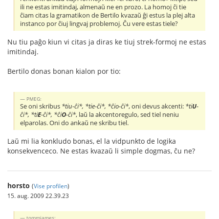
ili ne estas imitindaj, almenaŭ ne en prozo. La homoj ĉi tie
ĉiam citas la gramatikon de Bertilo kvazaŭ ĝi estus la plej alta
instanco por ĉiuj lingvaj problemoj. Ĉu vere estas tiele?
Nu tiu paĝo kiun vi citas ja diras ke tiuj strek-formoj ne estas
imitindaj.
Bertilo donas bonan kialon por tio:
PMEG:
Se oni skribus
*tiu-ĉi*, *tie-ĉi*, *ĉio-ĉi*
, oni devus akcenti:
*ti
U
-
ĉi*, *ti
E
-ĉi*, *ĉi
O
-ĉi*
, laŭ la akcentoregulo, sed tiel neniu
elparolas. Oni do ankaŭ ne skribu tiel.
Laŭ mi lia konkludo bonas, el la vidpunkto de logika
konsekvenceco. Ne estas kvazaŭ li simple dogmas, ĉu ne?
horsto
(
Vise profilen
)
15. aug. 2009 22.39.23
tommjames: