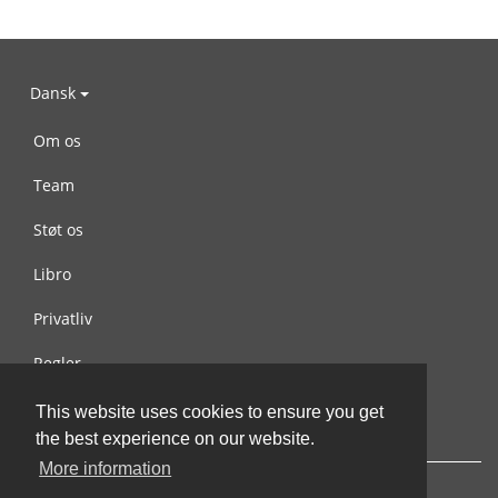
Dansk
Om os
Team
Støt os
Libro
Privatliv
Regler
Kontakt os
This website uses cookies to ensure you get
the best experience on our website.
More information