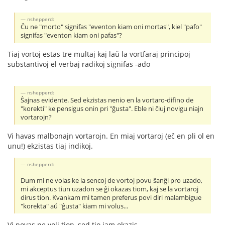
nshepperd:
Ĉu ne "morto" signifas "eventon kiam oni mortas", kiel "pafo"
signifas "eventon kiam oni pafas"?
Tiaj vortoj estas tre multaj kaj laŭ la vortfaraj principoj
substantivoj el verbaj radikoj signifas -ado
nshepperd:
Ŝajnas evidente. Sed ekzistas nenio en la vortaro-difino de
"korekti" ke pensigus onin pri "ĝusta". Eble ni ĉiuj novigu niajn
vortarojn?
Vi havas malbonajn vortarojn. En miaj vortaroj (eĉ en pli ol en
unu!) ekzistas tiaj indikoj.
nshepperd:
Dum mi ne volas ke la sencoj de vortoj povu ŝanĝi pro uzado,
mi akceptus tiun uzadon se ĝi okazas tiom, kaj se la vortaroj
dirus tion. Kvankam mi tamen preferus povi diri malambigue
"korekta" aŭ "ĝusta" kiam mi volus...
Vi povas ne voli tion, sed tio jam okazis.