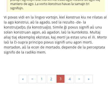
maniero de ago. La vorto
konstruo
havas la samajn tri
signifojn.
Vi povas vidi en la lingvo vortojn, kiel
konstruo
kiu ne rilatas al
la ago konstrui, aŭ la agado, sed la rezulto -de- la
konstru[ad]o, (la konstruaĵo). Simile ĝi povus signifi aŭ unu
solan konstruan agon, aŭ agadon, laŭ la kunteksto. Multaj
aliaj tiaj ekzemploj ekzistas, kaj
morti
ja estas unu el ili.
Morto
laŭ la ĉi-supra principo povus signifi unu agon morti,
mortadon, aŭ la econ de mortado, depende de la perceptata
signifo de la radiko mem.
3
«
<
1
2
4
>
»