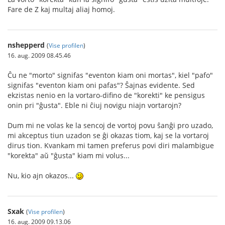
Fare de Z kaj multaj aliaj homoj.
nshepperd
(
Vise profilen
)
16. aug. 2009 08.45.46
Ĉu ne "morto" signifas "eventon kiam oni mortas", kiel "pafo"
signifas "eventon kiam oni pafas"? Ŝajnas evidente. Sed
ekzistas nenio en la vortaro-difino de "korekti" ke pensigus
onin pri "ĝusta". Eble ni ĉiuj novigu niajn vortarojn?
Dum mi ne volas ke la sencoj de vortoj povu ŝanĝi pro uzado,
mi akceptus tiun uzadon se ĝi okazas tiom, kaj se la vortaroj
dirus tion. Kvankam mi tamen preferus povi diri malambigue
"korekta" aŭ "ĝusta" kiam mi volus...
Nu, kio ajn okazos...
Sxak
(
Vise profilen
)
16. aug. 2009 09.13.06