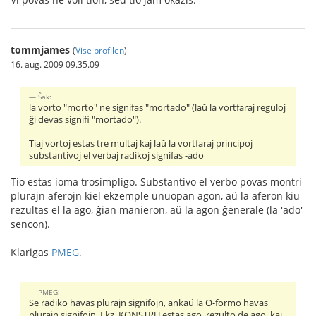
tommjames
(
Vise profilen
)
16. aug. 2009 09.35.09
Ŝak:
la vorto "morto" ne signifas "mortado" (laŭ la vortfaraj reguloj
ĝi devas signifi "mortado").
Tiaj vortoj estas tre multaj kaj laŭ la vortfaraj principoj
substantivoj el verbaj radikoj signifas -ado
Tio estas ioma trosimpligo. Substantivo el verbo povas montri
plurajn aferojn kiel ekzemple unuopan agon, aŭ la aferon kiu
rezultas el la ago, ĝian manieron, aŭ la agon ĝenerale (la 'ado'
sencon).
Klarigas
PMEG.
PMEG:
Se radiko havas plurajn signifojn, ankaŭ la O-formo havas
plurajn signifojn. Ekz. KONSTRU estas ago, rezulto de ago, kaj