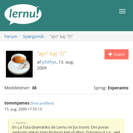
Til
indholdet
Men
Forum
Spørgsmål
“ajn” kaj “ĉi”
“ajn” kaj “ĉi”
Svare
af
jchthys
, 13. aug.
2009
Meddelelser:
38
Sprog:
Esperanto
tommjames
(
Vise profilen
)
15. aug. 2009 17.55.13
horsto:
En La Tuta Gramatiko de Lernu mi ĵus trovis: Oni povas
renkonti ankaŭ tiajn formojn kiel «ĉi-libro, ĉi-homo» k.t.p., sed