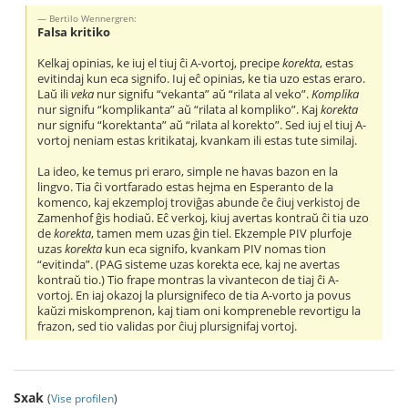
Bertilo Wennergren:
Falsa kritiko
Kelkaj opinias, ke iuj el tiuj ĉi A-vortoj, precipe
korekta
, estas
evitindaj kun eca signifo. Iuj eĉ opinias, ke tia uzo estas eraro.
Laŭ ili
veka
nur signifu “vekanta” aŭ “rilata al veko”.
Komplika
nur signifu “komplikanta” aŭ “rilata al kompliko”. Kaj
korekta
nur signifu “korektanta” aŭ “rilata al korekto”. Sed iuj el tiuj A-
vortoj neniam estas kritikataj, kvankam ili estas tute similaj.
La ideo, ke temus pri eraro, simple ne havas bazon en la
lingvo. Tia ĉi vortfarado estas hejma en Esperanto de la
komenco, kaj ekzemploj troviĝas abunde ĉe ĉiuj verkistoj de
Zamenhof ĝis hodiaŭ. Eĉ verkoj, kiuj avertas kontraŭ ĉi tia uzo
de
korekta
, tamen mem uzas ĝin tiel. Ekzemple PIV plurfoje
uzas
korekta
kun eca signifo, kvankam PIV nomas tion
“evitinda”. (PAG sisteme uzas korekta ece, kaj ne avertas
kontraŭ tio.) Tio frape montras la vivantecon de tiaj ĉi A-
vortoj. En iaj okazoj la plursignifeco de tia A-vorto ja povus
kaŭzi miskomprenon, kaj tiam oni kompreneble revortigu la
frazon, sed tio validas por ĉiuj plursignifaj vortoj.
Sxak
(
Vise profilen
)