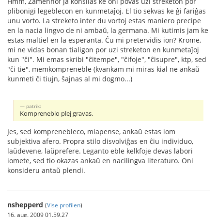
Hmm, Zamenhof ja konsilas ke oni povas uzi streketon por
plibonigi legeblecon en kunmetaĵoj. El tio sekvas ke ĝi fariĝas
unu vorto. La streketo inter du vortoj estas maniero precipe
en la nacia lingvo de ni ambaŭ, la germana. Mi kutimis jam ke
estas maltiel en la esperanta. Ĉu mi pretervidis ion? Krome,
mi ne vidas bonan tialigon por uzi streketon en kunmetaĵoj
kun "ĉi". Mi emas skribi "ĉitempe", "ĉifoje", "ĉisupre", ktp, sed
"ĉi tie", memkompreneble (kvankam mi miras kial ne ankaŭ
kunmeti ĉi tiujn, ŝajnas al mi dogmo...)
patrik:
Kompreneblo plej gravas.
Jes, sed komprenebleco, miapense, ankaŭ estas iom
subjektiva afero. Propra stilo disvolviĝas en ĉiu individuo,
laŭdevene, laŭprefere. Leganto eble kelkfoje devas labori
iomete, sed tio okazas ankaŭ en nacilingva literaturo. Oni
konsideru antaŭ plendi.
nshepperd
(
Vise profilen
)
16. aug. 2009 01.59.27