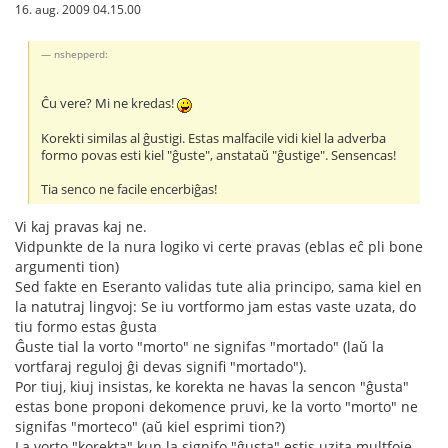
16. aug. 2009 04.15.00
nshepperd:
Ĉu vere? Mi ne kredas!
Korekti similas al ĝustigi. Estas malfacile vidi kiel la adverba
formo povas esti kiel "ĝuste", anstataŭ "ĝustige". Sensencas!
Tia senco ne facile encerbiĝas!
Vi kaj pravas kaj ne.
Vidpunkte de la nura logiko vi certe pravas (eblas eĉ pli bone
argumenti tion)
Sed fakte en Eseranto validas tute alia principo, sama kiel en
la natutraj lingvoj: Se iu vortformo jam estas vaste uzata, do
tiu formo estas ĝusta
Ĝuste tial la vorto "morto" ne signifas "mortado" (laŭ la
vortfaraj reguloj ĝi devas signifi "mortado").
Por tiuj, kiuj insistas, ke korekta ne havas la sencon "ĝusta"
estas bone proponi dekomence pruvi, ke la vorto "morto" ne
signifas "morteco" (aŭ kiel esprimi tion?)
La vorto "korekta" kun la signifo "ĝusta" estis uzita multfoje.