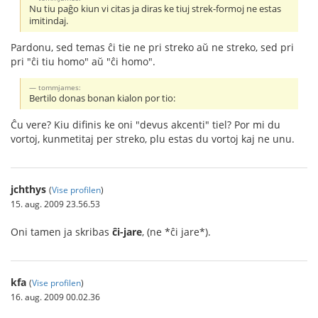
Nu tiu paĝo kiun vi citas ja diras ke tiuj strek-formoj ne estas
imitindaj.
Pardonu, sed temas ĉi tie ne pri streko aŭ ne streko, sed pri
pri "ĉi tiu homo" aŭ "ĉi homo".
tommjames:
Bertilo donas bonan kialon por tio:
Ĉu vere? Kiu difinis ke oni "devus akcenti" tiel? Por mi du
vortoj, kunmetitaj per streko, plu estas du vortoj kaj ne unu.
jchthys
(
Vise profilen
)
15. aug. 2009 23.56.53
Oni tamen ja skribas
ĉi-jare
, (ne *ĉi jare*).
kfa
(
Vise profilen
)
16. aug. 2009 00.02.36