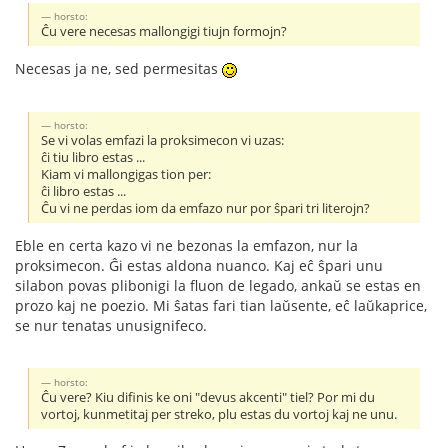
horsto:
Ĉu vere necesas mallongigi tiujn formojn?
Necesas ja ne, sed permesitas
horsto:
Se vi volas emfazi la proksimecon vi uzas:
ĉi tiu libro estas ...
Kiam vi mallongigas tion per:
ĉi libro estas ...
Ĉu vi ne perdas iom da emfazo nur por ŝpari tri literojn?
Eble en certa kazo vi ne bezonas la emfazon, nur la
proksimecon. Ĝi estas aldona nuanco. Kaj eĉ ŝpari unu
silabon povas plibonigi la fluon de legado, ankaŭ se estas en
prozo kaj ne poezio. Mi ŝatas fari tian laŭsente, eĉ laŭkaprice,
se nur tenatas unusignifeco.
horsto:
Ĉu vere? Kiu difinis ke oni "devus akcenti" tiel? Por mi du
vortoj, kunmetitaj per streko, plu estas du vortoj kaj ne unu.