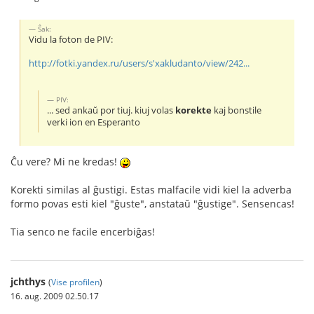
Ŝak:
Vidu la foton de PIV:
http://fotki.yandex.ru/users/s'xakludanto/view/242...
PIV:
... sed ankaŭ por tiuj. kiuj volas
korekte
kaj bonstile
verki ion en Esperanto
Ĉu vere? Mi ne kredas!
Korekti similas al ĝustigi. Estas malfacile vidi kiel la adverba
formo povas esti kiel "ĝuste", anstataŭ "ĝustige". Sensencas!
Tia senco ne facile encerbiĝas!
jchthys
(
Vise profilen
)
16. aug. 2009 02.50.17