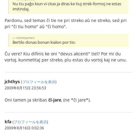
Nu tiu paĝo kiun vi citas ja diras ke tiuj strek-formoj ne estas
imitindaj.
Pardonu, sed temas ĉi tie ne pri streko aŭ ne streko, sed pri
pri "ĉi tiu homo" aŭ "ĉi homo".
tommjames:
Bertilo donas bonan kialon por tio:
Ĉu vere? Kiu difinis ke oni "devus akcenti" tiel? Por mi du
vortoj, kunmetitaj per streko, plu estas du vortoj kaj ne unu.
jchthys
(
プロフィールを表示
)
2009年8月15日 23:56:53
Oni tamen ja skribas
ĉi-jare
, (ne *ĉi jare*).
kfa
(
プロフィールを表示
)
2009年8月16日 0:02:36