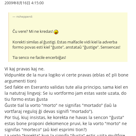
2009年8月16日 4:15:00
nshepperd:
Ĉu vere? Mi ne kredas!
Korekti similas al ĝustigi. Estas malfacile vidi kiel la adverba
formo povas esti kiel "ĝuste", anstataŭ "ĝustige". Sensencas!
Tia senco ne facile encerbiĝas!
Vi kaj pravas kaj ne.
Vidpunkte de la nura logiko vi certe pravas (eblas eĉ pli bone
argumenti tion)
Sed fakte en Eseranto validas tute alia principo, sama kiel en
la natutraj lingvoj: Se iu vortformo jam estas vaste uzata, do
tiu formo estas ĝusta
Ĝuste tial la vorto "morto" ne signifas "mortado" (laŭ la
vortfaraj reguloj ĝi devas signifi "mortado").
Por tiuj, kiuj insistas, ke korekta ne havas la sencon "ĝusta"
estas bone proponi dekomence pruvi, ke la vorto "morto" ne
signifas "morteco" (aŭ kiel esprimi tion?)
La vorto "korekta" kun la signifo "ĝusta" estis uzita multfoje.