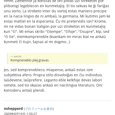
Hmm, Zamenhof ja konsilas ke oni povas uzi streketon por
plibonigi legeblecon en kunmetaĵoj. El tio sekvas ke ĝi fariĝas
unu vorto. La streketo inter du vortoj estas maniero precipe
en la nacia lingvo de ni ambaŭ, la germana. Mi kutimis jam ke
estas maltiel en la esperanta. Ĉu mi pretervidis ion? Krome,
mi ne vidas bonan tialigon por uzi streketon en kunmetaĵoj
kun "ĉi". Mi emas skribi "ĉitempe", "ĉifoje", "ĉisupre", ktp, sed
"ĉi tie", memkompreneble (kvankam mi miras kial ne ankaŭ
kunmeti ĉi tiujn, ŝajnas al mi dogmo...)
patrik:
Kompreneblo plej gravas.
Jes, sed komprenebleco, miapense, ankaŭ estas iom
subjektiva afero. Propra stilo disvolviĝas en ĉiu individuo,
laŭdevene, laŭprefere. Leganto eble kelkfoje devas labori
iomete, sed tio okazas ankaŭ en nacilingva literaturo. Oni
konsideru antaŭ plendi.
nshepperd
(
プロフィールを表示
)
2009年8月16日 1:59:27