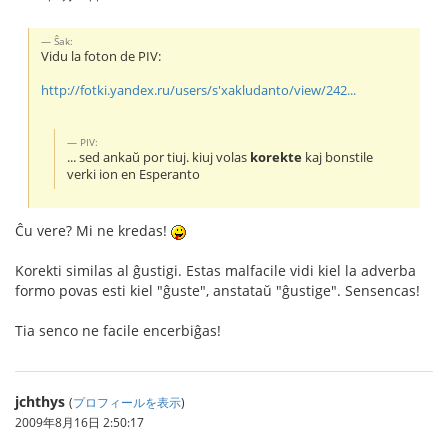
Ŝak:
Vidu la foton de PIV:
http://fotki.yandex.ru/users/s'xakludanto/view/242...
PIV:
... sed ankaŭ por tiuj. kiuj volas
korekte
kaj bonstile
verki ion en Esperanto
Ĉu vere? Mi ne kredas!
Korekti similas al ĝustigi. Estas malfacile vidi kiel la adverba
formo povas esti kiel "ĝuste", anstataŭ "ĝustige". Sensencas!
Tia senco ne facile encerbiĝas!
jchthys
(
プロフィールを表示
)
2009年8月16日 2:50:17