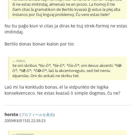
ili ne estas imitindaj, almenaŭ ne en prozo. La homoj ĉi tie
ĉiam citas la gramatikon de Bertilo kvazaŭ ĝi estus la plej alta
instanco por ĉiuj lingvaj problemoj. Ĉu vere estas tiele?
Nu tiu paĝo kiun vi citas ja diras ke tiuj strek-formoj ne estas
imitindaj.
Bertilo donas bonan kialon por tio:
PMEG:
Se oni skribus
*tiu-ĉi*, *tie-ĉi*, *ĉio-ĉi*
, oni devus akcenti:
*ti
U
-
ĉi*, *ti
E
-ĉi*, *ĉi
O
-ĉi*
, laŭ la akcentoregulo, sed tiel neniu
elparolas. Oni do ankaŭ ne skribu tiel.
Laŭ mi lia konkludo bonas, el la vidpunkto de logika
konsekvenceco. Ne estas kvazaŭ li simple dogmas, ĉu ne?
horsto
(
プロフィールを表示
)
2009年8月15日 22:39:23
tommjames: