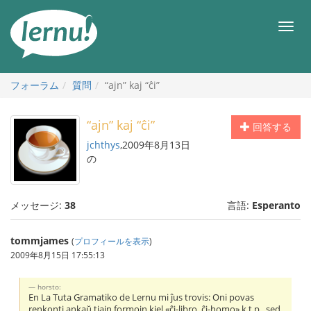
目
次
メ
へ
ニ
ュ
ー
フォーラム
質問
“ajn” kaj “ĉi”
“ajn” kaj “ĉi”
回答する
jchthys
,2009年8月13日
の
メッセージ:
38
言語:
Esperanto
tommjames
(
プロフィールを表示
)
2009年8月15日 17:55:13
horsto:
En La Tuta Gramatiko de Lernu mi ĵus trovis: Oni povas
renkonti ankaŭ tiajn formojn kiel «ĉi-libro, ĉi-homo» k.t.p., sed