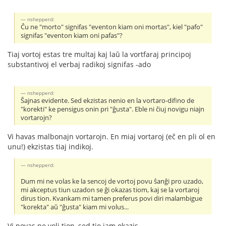
nshepperd:
Ĉu ne "morto" signifas "eventon kiam oni mortas", kiel "pafo"
signifas "eventon kiam oni pafas"?
Tiaj vortoj estas tre multaj kaj laŭ la vortfaraj principoj
substantivoj el verbaj radikoj signifas -ado
nshepperd:
Ŝajnas evidente. Sed ekzistas nenio en la vortaro-difino de
"korekti" ke pensigus onin pri "ĝusta". Eble ni ĉiuj novigu niajn
vortarojn?
Vi havas malbonajn vortarojn. En miaj vortaroj (eĉ en pli ol en
unu!) ekzistas tiaj indikoj.
nshepperd:
Dum mi ne volas ke la sencoj de vortoj povu ŝanĝi pro uzado,
mi akceptus tiun uzadon se ĝi okazas tiom, kaj se la vortaroj
dirus tion. Kvankam mi tamen preferus povi diri malambigue
"korekta" aŭ "ĝusta" kiam mi volus...
Vi povas ne voli tion, sed tio jam okazis.