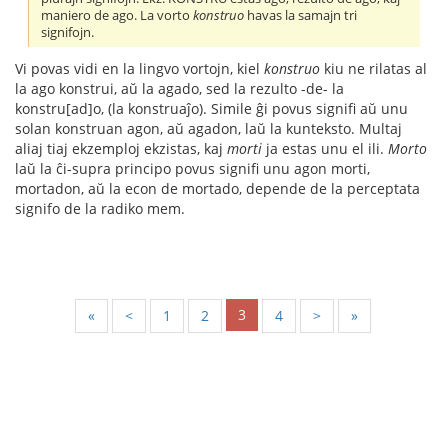
maniero de ago. La vorto
konstruo
havas la samajn tri
signifojn.
Vi povas vidi en la lingvo vortojn, kiel
konstruo
kiu ne rilatas al
la ago konstrui, aŭ la agado, sed la rezulto -de- la
konstru[ad]o, (la konstruaĵo). Simile ĝi povus signifi aŭ unu
solan konstruan agon, aŭ agadon, laŭ la kunteksto. Multaj
aliaj tiaj ekzemploj ekzistas, kaj
morti
ja estas unu el ili.
Morto
laŭ la ĉi-supra principo povus signifi unu agon morti,
mortadon, aŭ la econ de mortado, depende de la perceptata
signifo de la radiko mem.
3
«
<
1
2
4
>
»