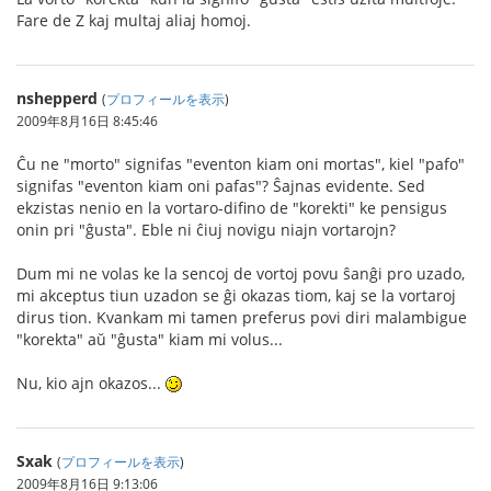
Fare de Z kaj multaj aliaj homoj.
nshepperd
(
プロフィールを表示
)
2009年8月16日 8:45:46
Ĉu ne "morto" signifas "eventon kiam oni mortas", kiel "pafo"
signifas "eventon kiam oni pafas"? Ŝajnas evidente. Sed
ekzistas nenio en la vortaro-difino de "korekti" ke pensigus
onin pri "ĝusta". Eble ni ĉiuj novigu niajn vortarojn?
Dum mi ne volas ke la sencoj de vortoj povu ŝanĝi pro uzado,
mi akceptus tiun uzadon se ĝi okazas tiom, kaj se la vortaroj
dirus tion. Kvankam mi tamen preferus povi diri malambigue
"korekta" aŭ "ĝusta" kiam mi volus...
Nu, kio ajn okazos...
Sxak
(
プロフィールを表示
)
2009年8月16日 9:13:06