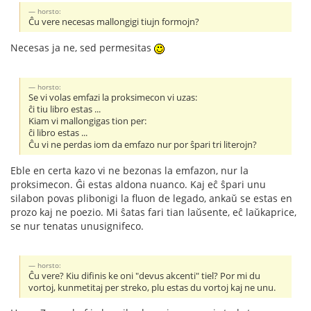
horsto:
Ĉu vere necesas mallongigi tiujn formojn?
Necesas ja ne, sed permesitas
horsto:
Se vi volas emfazi la proksimecon vi uzas:
ĉi tiu libro estas ...
Kiam vi mallongigas tion per:
ĉi libro estas ...
Ĉu vi ne perdas iom da emfazo nur por ŝpari tri literojn?
Eble en certa kazo vi ne bezonas la emfazon, nur la
proksimecon. Ĝi estas aldona nuanco. Kaj eĉ ŝpari unu
silabon povas plibonigi la fluon de legado, ankaŭ se estas en
prozo kaj ne poezio. Mi ŝatas fari tian laŭsente, eĉ laŭkaprice,
se nur tenatas unusignifeco.
horsto:
Ĉu vere? Kiu difinis ke oni "devus akcenti" tiel? Por mi du
vortoj, kunmetitaj per streko, plu estas du vortoj kaj ne unu.