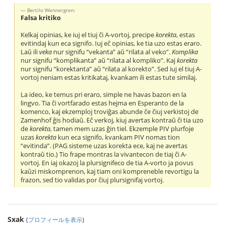
Bertilo Wennergren:
Falsa kritiko
Kelkaj opinias, ke iuj el tiuj ĉi A-vortoj, precipe
korekta
, estas
evitindaj kun eca signifo. Iuj eĉ opinias, ke tia uzo estas eraro.
Laŭ ili
veka
nur signifu “vekanta” aŭ “rilata al veko”.
Komplika
nur signifu “komplikanta” aŭ “rilata al kompliko”. Kaj
korekta
nur signifu “korektanta” aŭ “rilata al korekto”. Sed iuj el tiuj A-
vortoj neniam estas kritikataj, kvankam ili estas tute similaj.
La ideo, ke temus pri eraro, simple ne havas bazon en la
lingvo. Tia ĉi vortfarado estas hejma en Esperanto de la
komenco, kaj ekzemploj troviĝas abunde ĉe ĉiuj verkistoj de
Zamenhof ĝis hodiaŭ. Eĉ verkoj, kiuj avertas kontraŭ ĉi tia uzo
de
korekta
, tamen mem uzas ĝin tiel. Ekzemple PIV plurfoje
uzas
korekta
kun eca signifo, kvankam PIV nomas tion
“evitinda”. (PAG sisteme uzas korekta ece, kaj ne avertas
kontraŭ tio.) Tio frape montras la vivantecon de tiaj ĉi A-
vortoj. En iaj okazoj la plursignifeco de tia A-vorto ja povus
kaŭzi miskomprenon, kaj tiam oni kompreneble revortigu la
frazon, sed tio validas por ĉiuj plursignifaj vortoj.
Sxak
(
プロフィールを表示
)