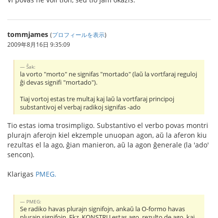
tommjames
(
プロフィールを表示
)
2009年8月16日 9:35:09
Ŝak:
la vorto "morto" ne signifas "mortado" (laŭ la vortfaraj reguloj
ĝi devas signifi "mortado").
Tiaj vortoj estas tre multaj kaj laŭ la vortfaraj principoj
substantivoj el verbaj radikoj signifas -ado
Tio estas ioma trosimpligo. Substantivo el verbo povas montri
plurajn aferojn kiel ekzemple unuopan agon, aŭ la aferon kiu
rezultas el la ago, ĝian manieron, aŭ la agon ĝenerale (la 'ado'
sencon).
Klarigas
PMEG.
PMEG:
Se radiko havas plurajn signifojn, ankaŭ la O-formo havas
plurajn signifojn. Ekz. KONSTRU estas ago, rezulto de ago, kaj