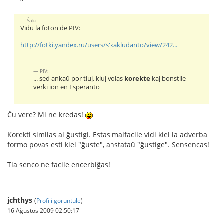
Ŝak:
Vidu la foton de PIV:
http://fotki.yandex.ru/users/s'xakludanto/view/242...
PIV:
... sed ankaŭ por tiuj. kiuj volas
korekte
kaj bonstile
verki ion en Esperanto
Ĉu vere? Mi ne kredas!
Korekti similas al ĝustigi. Estas malfacile vidi kiel la adverba
formo povas esti kiel "ĝuste", anstataŭ "ĝustige". Sensencas!
Tia senco ne facile encerbiĝas!
jchthys
(
Profili görüntüle
)
16 Ağustos 2009 02:50:17