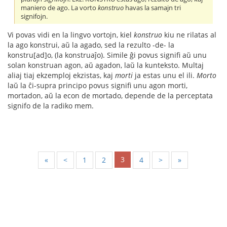
maniero de ago. La vorto
konstruo
havas la samajn tri
signifojn.
Vi povas vidi en la lingvo vortojn, kiel
konstruo
kiu ne rilatas al
la ago konstrui, aŭ la agado, sed la rezulto -de- la
konstru[ad]o, (la konstruaĵo). Simile ĝi povus signifi aŭ unu
solan konstruan agon, aŭ agadon, laŭ la kunteksto. Multaj
aliaj tiaj ekzemploj ekzistas, kaj
morti
ja estas unu el ili.
Morto
laŭ la ĉi-supra principo povus signifi unu agon morti,
mortadon, aŭ la econ de mortado, depende de la perceptata
signifo de la radiko mem.
3
«
<
1
2
4
>
»