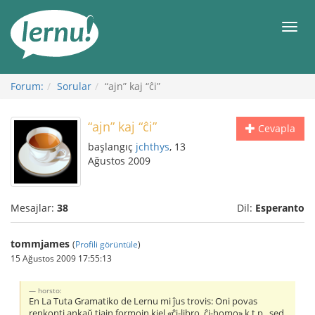
İçerik
Görüntüleme
Men
Forum:
Sorular
“ajn” kaj “ĉi”
“ajn” kaj “ĉi”
Cevapla
başlangıç
jchthys
, 13
Ağustos 2009
Mesajlar:
38
Dil:
Esperanto
tommjames
(
Profili görüntüle
)
15 Ağustos 2009 17:55:13
horsto:
En La Tuta Gramatiko de Lernu mi ĵus trovis: Oni povas
renkonti ankaŭ tiajn formojn kiel «ĉi-libro, ĉi-homo» k.t.p., sed