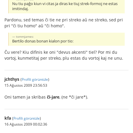
Nu tiu paĝo kiun vi citas ja diras ke tiuj strek-formoj ne estas
imitindaj.
Pardonu, sed temas ĉi tie ne pri streko aŭ ne streko, sed pri
pri "ĉi tiu homo" aŭ "ĉi homo".
tommjames:
Bertilo donas bonan kialon por tio:
Ĉu vere? Kiu difinis ke oni "devus akcenti" tiel? Por mi du
vortoj, kunmetitaj per streko, plu estas du vortoj kaj ne unu.
jchthys
(
Profili görüntüle
)
15 Ağustos 2009 23:56:53
Oni tamen ja skribas
ĉi-jare
, (ne *ĉi jare*).
kfa
(
Profili görüntüle
)
16 Ağustos 2009 00:02:36