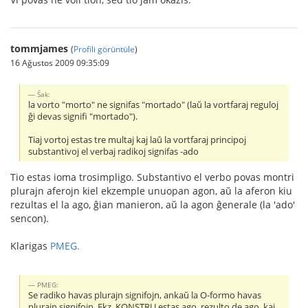
tommjames
(
Profili görüntüle
)
16 Ağustos 2009 09:35:09
Ŝak:
la vorto "morto" ne signifas "mortado" (laŭ la vortfaraj reguloj
ĝi devas signifi "mortado").
Tiaj vortoj estas tre multaj kaj laŭ la vortfaraj principoj
substantivoj el verbaj radikoj signifas -ado
Tio estas ioma trosimpligo. Substantivo el verbo povas montri
plurajn aferojn kiel ekzemple unuopan agon, aŭ la aferon kiu
rezultas el la ago, ĝian manieron, aŭ la agon ĝenerale (la 'ado'
sencon).
Klarigas
PMEG.
PMEG:
Se radiko havas plurajn signifojn, ankaŭ la O-formo havas
plurajn signifojn. Ekz. KONSTRU estas ago, rezulto de ago, kaj