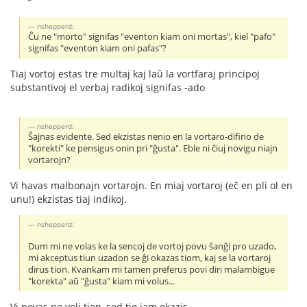
nshepperd:
Ĉu ne "morto" signifas "eventon kiam oni mortas", kiel "pafo"
signifas "eventon kiam oni pafas"?
Tiaj vortoj estas tre multaj kaj laŭ la vortfaraj principoj
substantivoj el verbaj radikoj signifas -ado
nshepperd:
Ŝajnas evidente. Sed ekzistas nenio en la vortaro-difino de
"korekti" ke pensigus onin pri "ĝusta". Eble ni ĉiuj novigu niajn
vortarojn?
Vi havas malbonajn vortarojn. En miaj vortaroj (eĉ en pli ol en
unu!) ekzistas tiaj indikoj.
nshepperd:
Dum mi ne volas ke la sencoj de vortoj povu ŝanĝi pro uzado,
mi akceptus tiun uzadon se ĝi okazas tiom, kaj se la vortaroj
dirus tion. Kvankam mi tamen preferus povi diri malambigue
"korekta" aŭ "ĝusta" kiam mi volus...
Vi povas ne voli tion, sed tio jam okazis.