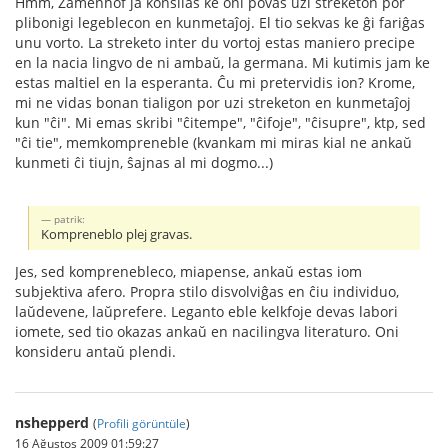
Hmm, Zamenhof ja konsilas ke oni povas uzi streketon por
plibonigi legeblecon en kunmetaĵoj. El tio sekvas ke ĝi fariĝas
unu vorto. La streketo inter du vortoj estas maniero precipe
en la nacia lingvo de ni ambaŭ, la germana. Mi kutimis jam ke
estas maltiel en la esperanta. Ĉu mi pretervidis ion? Krome,
mi ne vidas bonan tialigon por uzi streketon en kunmetaĵoj
kun "ĉi". Mi emas skribi "ĉitempe", "ĉifoje", "ĉisupre", ktp, sed
"ĉi tie", memkompreneble (kvankam mi miras kial ne ankaŭ
kunmeti ĉi tiujn, ŝajnas al mi dogmo...)
patrik:
Kompreneblo plej gravas.
Jes, sed komprenebleco, miapense, ankaŭ estas iom
subjektiva afero. Propra stilo disvolviĝas en ĉiu individuo,
laŭdevene, laŭprefere. Leganto eble kelkfoje devas labori
iomete, sed tio okazas ankaŭ en nacilingva literaturo. Oni
konsideru antaŭ plendi.
nshepperd
(
Profili görüntüle
)
16 Ağustos 2009 01:59:27