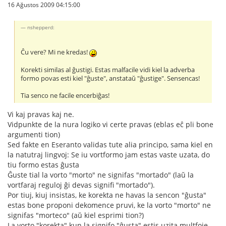
16 Ağustos 2009 04:15:00
nshepperd:
Ĉu vere? Mi ne kredas!
Korekti similas al ĝustigi. Estas malfacile vidi kiel la adverba
formo povas esti kiel "ĝuste", anstataŭ "ĝustige". Sensencas!
Tia senco ne facile encerbiĝas!
Vi kaj pravas kaj ne.
Vidpunkte de la nura logiko vi certe pravas (eblas eĉ pli bone
argumenti tion)
Sed fakte en Eseranto validas tute alia principo, sama kiel en
la natutraj lingvoj: Se iu vortformo jam estas vaste uzata, do
tiu formo estas ĝusta
Ĝuste tial la vorto "morto" ne signifas "mortado" (laŭ la
vortfaraj reguloj ĝi devas signifi "mortado").
Por tiuj, kiuj insistas, ke korekta ne havas la sencon "ĝusta"
estas bone proponi dekomence pruvi, ke la vorto "morto" ne
signifas "morteco" (aŭ kiel esprimi tion?)
La vorto "korekta" kun la signifo "ĝusta" estis uzita multfoje.