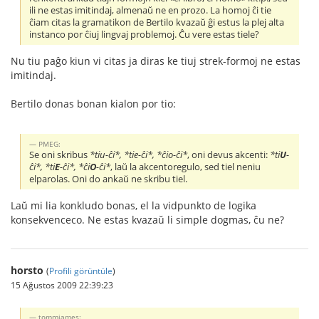
ili ne estas imitindaj, almenaŭ ne en prozo. La homoj ĉi tie
ĉiam citas la gramatikon de Bertilo kvazaŭ ĝi estus la plej alta
instanco por ĉiuj lingvaj problemoj. Ĉu vere estas tiele?
Nu tiu paĝo kiun vi citas ja diras ke tiuj strek-formoj ne estas
imitindaj.
Bertilo donas bonan kialon por tio:
PMEG:
Se oni skribus
*tiu-ĉi*, *tie-ĉi*, *ĉio-ĉi*
, oni devus akcenti:
*ti
U
-
ĉi*, *ti
E
-ĉi*, *ĉi
O
-ĉi*
, laŭ la akcentoregulo, sed tiel neniu
elparolas. Oni do ankaŭ ne skribu tiel.
Laŭ mi lia konkludo bonas, el la vidpunkto de logika
konsekvenceco. Ne estas kvazaŭ li simple dogmas, ĉu ne?
horsto
(
Profili görüntüle
)
15 Ağustos 2009 22:39:23
tommjames: