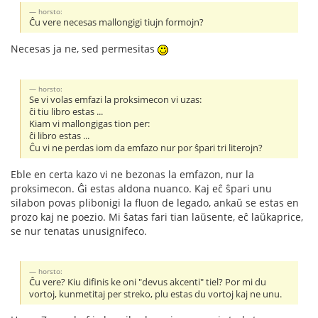
horsto:
Ĉu vere necesas mallongigi tiujn formojn?
Necesas ja ne, sed permesitas
horsto:
Se vi volas emfazi la proksimecon vi uzas:
ĉi tiu libro estas ...
Kiam vi mallongigas tion per:
ĉi libro estas ...
Ĉu vi ne perdas iom da emfazo nur por ŝpari tri literojn?
Eble en certa kazo vi ne bezonas la emfazon, nur la
proksimecon. Ĝi estas aldona nuanco. Kaj eĉ ŝpari unu
silabon povas plibonigi la fluon de legado, ankaŭ se estas en
prozo kaj ne poezio. Mi ŝatas fari tian laŭsente, eĉ laŭkaprice,
se nur tenatas unusignifeco.
horsto:
Ĉu vere? Kiu difinis ke oni "devus akcenti" tiel? Por mi du
vortoj, kunmetitaj per streko, plu estas du vortoj kaj ne unu.