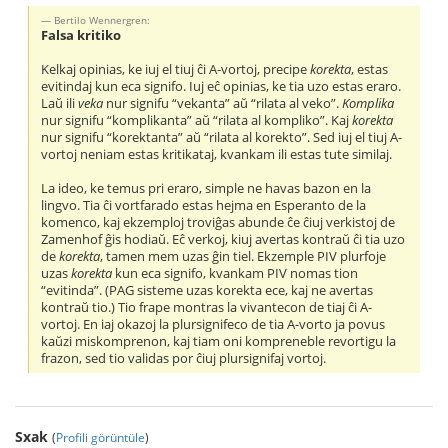
Bertilo Wennergren:
Falsa kritiko
Kelkaj opinias, ke iuj el tiuj ĉi A-vortoj, precipe
korekta
, estas
evitindaj kun eca signifo. Iuj eĉ opinias, ke tia uzo estas eraro.
Laŭ ili
veka
nur signifu “vekanta” aŭ “rilata al veko”.
Komplika
nur signifu “komplikanta” aŭ “rilata al kompliko”. Kaj
korekta
nur signifu “korektanta” aŭ “rilata al korekto”. Sed iuj el tiuj A-
vortoj neniam estas kritikataj, kvankam ili estas tute similaj.
La ideo, ke temus pri eraro, simple ne havas bazon en la
lingvo. Tia ĉi vortfarado estas hejma en Esperanto de la
komenco, kaj ekzemploj troviĝas abunde ĉe ĉiuj verkistoj de
Zamenhof ĝis hodiaŭ. Eĉ verkoj, kiuj avertas kontraŭ ĉi tia uzo
de
korekta
, tamen mem uzas ĝin tiel. Ekzemple PIV plurfoje
uzas
korekta
kun eca signifo, kvankam PIV nomas tion
“evitinda”. (PAG sisteme uzas korekta ece, kaj ne avertas
kontraŭ tio.) Tio frape montras la vivantecon de tiaj ĉi A-
vortoj. En iaj okazoj la plursignifeco de tia A-vorto ja povus
kaŭzi miskomprenon, kaj tiam oni kompreneble revortigu la
frazon, sed tio validas por ĉiuj plursignifaj vortoj.
Sxak
(
Profili görüntüle
)