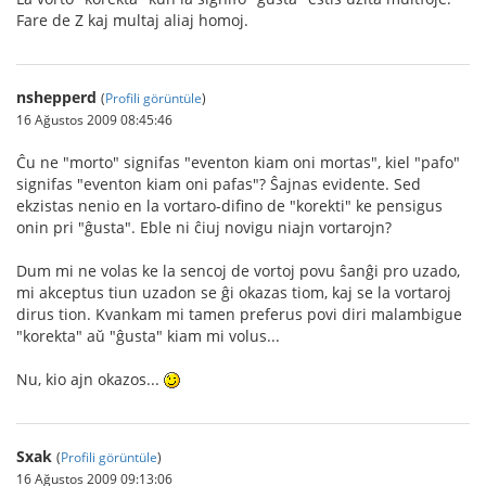
Fare de Z kaj multaj aliaj homoj.
nshepperd
(
Profili görüntüle
)
16 Ağustos 2009 08:45:46
Ĉu ne "morto" signifas "eventon kiam oni mortas", kiel "pafo"
signifas "eventon kiam oni pafas"? Ŝajnas evidente. Sed
ekzistas nenio en la vortaro-difino de "korekti" ke pensigus
onin pri "ĝusta". Eble ni ĉiuj novigu niajn vortarojn?
Dum mi ne volas ke la sencoj de vortoj povu ŝanĝi pro uzado,
mi akceptus tiun uzadon se ĝi okazas tiom, kaj se la vortaroj
dirus tion. Kvankam mi tamen preferus povi diri malambigue
"korekta" aŭ "ĝusta" kiam mi volus...
Nu, kio ajn okazos...
Sxak
(
Profili görüntüle
)
16 Ağustos 2009 09:13:06