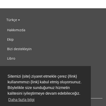
Türkçe
Hakkımızda
Ekip
Bizi destekleyin
Libro
Gizlilik Politikası
Sitemizi {site} ziyaret etmekle çerez {/link}
Kullanım Koşulları
kullanımımızı {link} kabul etmiş oluyorsunuz.
Bize ulaşın
Böylelikle size sunduğumuz hizmetin
kalitesini iyileştirmeye devam edebileceğiz.
Daha fazla bilgi