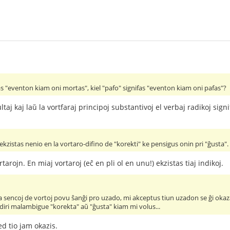
s "eventon kiam oni mortas", kiel "pafo" signifas "eventon kiam oni pafas"?
ltaj kaj laŭ la vortfaraj principoj substantivoj el verbaj radikoj sign
ekzistas nenio en la vortaro-difino de "korekti" ke pensigus onin pri "ĝusta". 
arojn. En miaj vortaroj (eĉ en pli ol en unu!) ekzistas tiaj indikoj.
 sencoj de vortoj povu ŝanĝi pro uzado, mi akceptus tiun uzadon se ĝi okaza
diri malambigue "korekta" aŭ "ĝusta" kiam mi volus...
ed tio jam okazis.