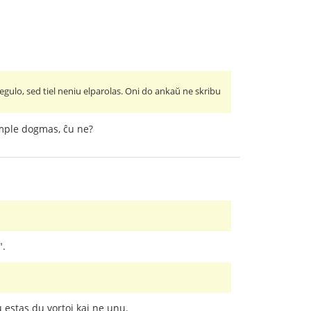
regulo, sed tiel neniu elparolas. Oni do ankaŭ ne skribu
imple dogmas, ĉu ne?
".
u estas du vortoj kaj ne unu.