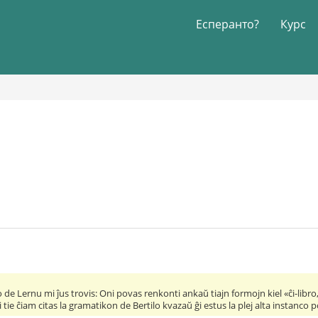
Есперанто?
Курс
de Lernu mi ĵus trovis: Oni povas renkonti ankaŭ tiajn formojn kiel «ĉi-libro, 
tie ĉiam citas la gramatikon de Bertilo kvazaŭ ĝi estus la plej alta instanco p