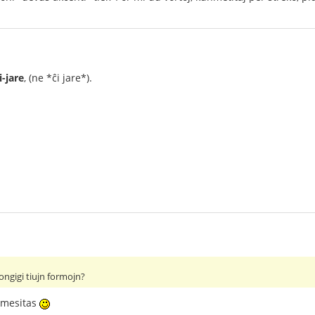
i-jare
, (ne *ĉi jare*).
ongigi tiujn formojn?
rmesitas