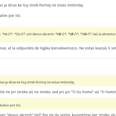
as ja diras ke tiuj strek-formoj ne estas imitindaj.
alon por tio:
, *tie-ĉi*, *ĉio-ĉi*
, oni devus akcenti:
*ti
U
-ĉi*, *ti
E
-ĉi*, *ĉi
O
-ĉi*
, laŭ la akcento
nas, el la vidpunkto de logika konsekvenceco. Ne estas kvazaŭ li s
tas ja diras ke tiuj strek-formoj ne estas imitindaj.
ie ne pri streko aŭ ne streko, sed pri pri "ĉi tiu homo" aŭ "ĉi homo
ialon por tio:
 oni "devus akcenti" tiel? Por mi du vortoj, kunmetitaj per streko, pl