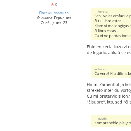
0
horsto:
Покажи профила
Se vi volas emfazi la
Държава: Германия
ĉi tiu libro estas ...
Съобщения: 23
Kiam vi mallongigas t
ĉi libro estas ...
Ĉu vi ne perdas iom d
Eble en certa kazo vi 
de legado, ankaŭ se es
horsto:
Ĉu vere? Kiu difinis 
Hmm, Zamenhof ja konsi
streketo inter du vort
Ĉu mi pretervidis ion?
"ĉisupre", ktp, sed "ĉ
patrik:
Kompreneblo plej gr