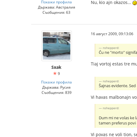
Покажи профила
Nu, kio ajn okazos...
Държава: Австралия
Съобщения: 63
16 август 2009, 09:13:06
nshepperd:
Ĉu ne "morto" signifa
Tiaj vortoj estas tre mu
Sxak
9
nshepperd:
Покажи профила
Ŝajnas evidente. Sed 
Държава: Русия
Съобщения: 839
Vi havas malbonajn vort
nshepperd:
Dum mi ne volas ke la
tamen preferus povi 
Vi povas ne voli tion, s