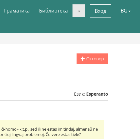
Граматика
Библиотека
BG
Вход
Отговор
Език:
Esperanto
ĉi-homo» k.t.p., sed ili ne estas imitindaj, almenaŭ ne
or ĉiuj lingvaj problemoj. Ĉu vere estas tiele?