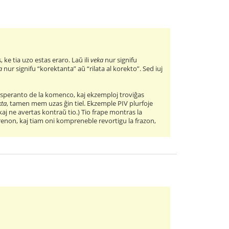
s, ke tia uzo estas eraro. Laŭ ili
veka
nur signifu
a
nur signifu “korektanta” aŭ “rilata al korekto”. Sed iuj
 Esperanto de la komenco, kaj ekzemploj troviĝas
kta
, tamen mem uzas ĝin tiel. Ekzemple PIV plurfoje
aj ne avertas kontraŭ tio.) Tio frape montras la
prenon, kaj tiam oni kompreneble revortigu la frazon,