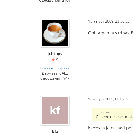
Съобщения: 2109
15 август 2009, 23:56:53
Oni tamen ja skribas
ĉ
jchthys
9
Покажи профила
Държава: САЩ
Съобщения: 947
16 август 2009, 00:02:36
horsto:
Ĉu vere necesas mall
Necesas ja ne, sed pe
kfa