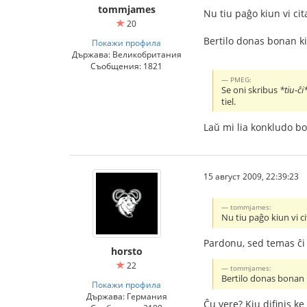
tommjames
Nu tiu paĝo kiun vi cit
20
Bertilo donas bonan ki
Покажи профила
Държава: Великобритания
Съобщения: 1821
PMEG:
Se oni skribus
*tiu-ĉi*
tiel.
Laŭ mi lia konkludo bo
15 август 2009, 22:39:23
tommjames:
Nu tiu paĝo kiun vi ci
Pardonu, sed temas ĉi t
horsto
22
tommjames:
Bertilo donas bonan k
Покажи профила
Държава: Германия
Ĉu vere? Kiu difinis ke