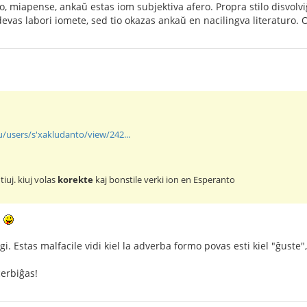
, miapense, ankaŭ estas iom subjektiva afero. Propra stilo disvolvi
devas labori iomete, sed tio okazas ankaŭ en nacilingva literaturo.
u/users/s'xakludanto/view/242...
tiuj. kiuj volas
korekte
kaj bonstile verki ion en Esperanto
!
igi. Estas malfacile vidi kiel la adverba formo povas esti kiel "ĝuste
cerbiĝas!