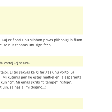
Kaj eĉ ŝpari unu silabon povas plibonigi la fluon
ce, se nur tenatas unusignifeco.
 du vortoj kaj ne unu.
oj. El tio sekvas ke ĝi fariĝas unu vorto. La
. Mi kutimis jam ke estas maltiel en la esperanta.
un "ĉi". Mi emas skribi "ĉitempe", "ĉifoje",
iujn, ŝajnas al mi dogmo...)