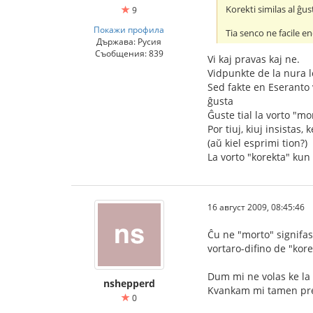
Korekti similas al ĝus
9
Покажи профила
Tia senco ne facile e
Държава: Русия
Съобщения: 839
Vi kaj pravas kaj ne.
Vidpunkte de la nura l
Sed fakte en Eseranto v
ĝusta
Ĝuste tial la vorto "mo
Por tiuj, kiuj insista
(aŭ kiel esprimi tion?)
La vorto "korekta" kun 
16 август 2009, 08:45:46
Ĉu ne "morto" signifas
vortaro-difino de "kore
Dum mi ne volas ke la 
nshepperd
Kvankam mi tamen pref
0