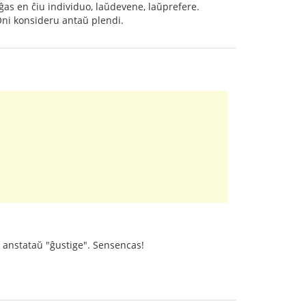
ĝas en ĉiu individuo, laŭdevene, laŭprefere.
 Oni konsideru antaŭ plendi.
", anstataŭ "ĝustige". Sensencas!