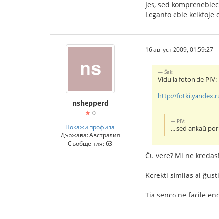
Jes, sed komprenebleco
Leganto eble kelkfoje 
16 август 2009, 01:59:27
Ŝak:
Vidu la foton de PIV:
http://fotki.yandex.r
nshepperd
0
PIV:
Покажи профила
... sed ankaŭ por 
Държава: Австралия
Съобщения: 63
Ĉu vere? Mi ne kredas
Korekti similas al ĝust
Tia senco ne facile en