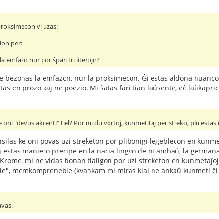
 proksimecon vi uzas:
ion per:
a emfazo nur por ŝpari tri literojn?
ne bezonas la emfazon, nur la proksimecon. Ĝi estas aldona nuanco. 
tas en prozo kaj ne poezio. Mi ŝatas fari tian laŭsente, eĉ laŭkapri
ke oni "devus akcenti" tiel? Por mi du vortoj, kunmetitaj per streko, plu estas
las ke oni povas uzi streketon por plibonigi legeblecon en kunmetaĵ
oj estas maniero precipe en la nacia lingvo de ni ambaŭ, la germana
 Krome, mi ne vidas bonan tialigon por uzi streketon en kunmetaĵoj k
i tie", memkompreneble (kvankam mi miras kial ne ankaŭ kunmeti ĉi t
avas.