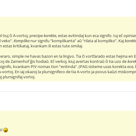
el tiuj ĉi A-vortoj, precipe
korekta
, estas evitindaj kun eca signifo. Iuj eĉ opinia
l veko”.
Komplika
nur signifu “komplikanta” aŭ “rilata al kompliko”. Kaj
korekt
m estas kritikataj, kvankam ili estas tute similaj.
 eraro, simple ne havas bazon en la lingvo. Tia ĉi vortfarado estas hejma en
toj de Zamenhof ĝis hodiaŭ. Eĉ verkoj, kiuj avertas kontraŭ ĉi tia uzo de
kore
ignifo, kvankam PIV nomas tion “evitinda”. (PAG sisteme uzas korekta ece, k
 A-vortoj. En iaj okazoj la plursignifeco de tia A-vorto ja povus kaŭzi miskom
j plursignifaj vortoj.
s!