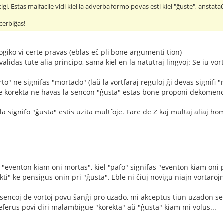
tigi. Estas malfacile vidi kiel la adverba formo povas esti kiel "ĝuste", anstat
ncerbiĝas!
ogiko vi certe pravas (eblas eĉ pli bone argumenti tion)
alidas tute alia principo, sama kiel en la natutraj lingvoj: Se iu vo
rto" ne signifas "mortado" (laŭ la vortfaraj reguloj ĝi devas signifi 
s, ke korekta ne havas la sencon "ĝusta" estas bone proponi dekomenc
la signifo "ĝusta" estis uzita multfoje. Fare de Z kaj multaj aliaj ho
 "eventon kiam oni mortas", kiel "pafo" signifas "eventon kiam oni 
kti" ke pensigus onin pri "ĝusta". Eble ni ĉiuj novigu niajn vortaroj
sencoj de vortoj povu ŝanĝi pro uzado, mi akceptus tiun uzadon se ĝi
erus povi diri malambigue "korekta" aŭ "ĝusta" kiam mi volus...