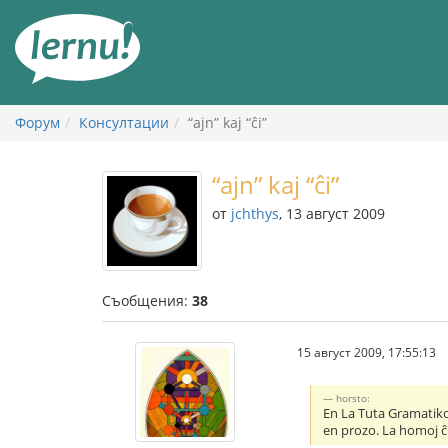
Към
съдържанието
Форум
Консултации
“ajn” kaj “ĉi”
“ajn” kaj “ĉi”
от
jchthys
, 13 август 2009
Съобщения:
38
15 август 2009, 17:55:13
horsto:
En La Tuta Gramatiko 
en prozo. La homoj ĉi 