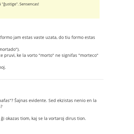
aŭ "ĝustige". Sensencas!
rtformo jam estas vaste uzata, do tiu formo estas
"mortado").
e pruvi, ke la vorto "morto" ne signifas "morteco"
moj.
pafas"? Ŝajnas evidente. Sed ekzistas nenio en la
n?
 okazas tiom, kaj se la vortaroj dirus tion.