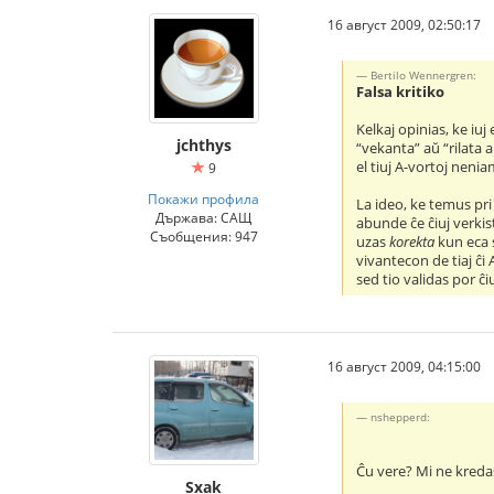
16 август 2009, 02:50:17
Bertilo Wennergren:
Falsa kritiko
Kelkaj opinias, ke iuj 
jchthys
“vekanta” aŭ “rilata a
el tiuj A-vortoj nenia
9
Покажи профила
La ideo, ke temus pri
Държава: САЩ
abunde ĉe ĉiuj verkis
Съобщения: 947
uzas
korekta
kun eca s
vivantecon de tiaj ĉi
sed tio validas por ĉiu
16 август 2009, 04:15:00
nshepperd:
Ĉu vere? Mi ne kreda
Sxak