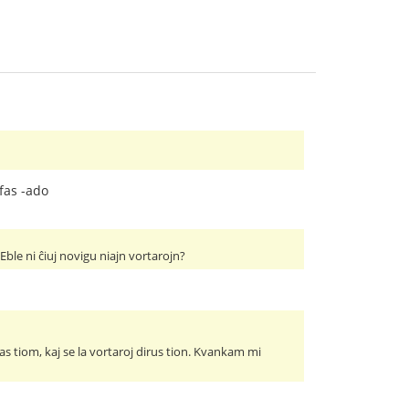
ifas -ado
Eble ni ĉiuj novigu niajn vortarojn?
s tiom, kaj se la vortaroj dirus tion. Kvankam mi