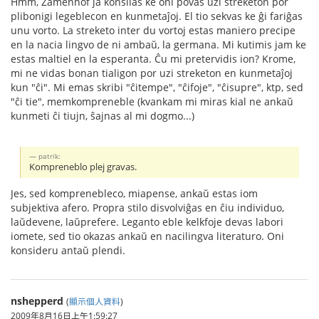
Hmm, Zamenhof ja konsilas ke oni povas uzi streketon por
plibonigi legeblecon en kunmetaĵoj. El tio sekvas ke ĝi fariĝas
unu vorto. La streketo inter du vortoj estas maniero precipe
en la nacia lingvo de ni ambaŭ, la germana. Mi kutimis jam ke
estas maltiel en la esperanta. Ĉu mi pretervidis ion? Krome,
mi ne vidas bonan tialigon por uzi streketon en kunmetaĵoj
kun "ĉi". Mi emas skribi "ĉitempe", "ĉifoje", "ĉisupre", ktp, sed
"ĉi tie", memkompreneble (kvankam mi miras kial ne ankaŭ
kunmeti ĉi tiujn, ŝajnas al mi dogmo...)
patrik:
Kompreneblo plej gravas.
Jes, sed komprenebleco, miapense, ankaŭ estas iom
subjektiva afero. Propra stilo disvolviĝas en ĉiu individuo,
laŭdevene, laŭprefere. Leganto eble kelkfoje devas labori
iomete, sed tio okazas ankaŭ en nacilingva literaturo. Oni
konsideru antaŭ plendi.
nshepperd
(
顯示個人資料
)
2009年8月16日上午1:59:27