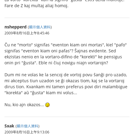
Fare de Z kaj multaj aliaj homoj.
nshepperd
(
顯示個人資料
)
2009年8月16日上午8:45:46
Ĉu ne "morto" signifas "eventon kiam oni mortas", kiel "pafo"
signifas "eventon kiam oni pafas"? Ŝajnas evidente. Sed
ekzistas nenio en la vortaro-difino de "korekti" ke pensigus
onin pri "ĝusta". Eble ni ĉiuj novigu niajn vortarojn?
Dum mi ne volas ke la sencoj de vortoj povu ŝanĝi pro uzado,
mi akceptus tiun uzadon se ĝi okazas tiom, kaj se la vortaroj
dirus tion. Kvankam mi tamen preferus povi diri malambigue
"korekta" aŭ "ĝusta" kiam mi volus...
Nu, kio ajn okazos...
Sxak
(
顯示個人資料
)
2009年8月16日上午9:13:06