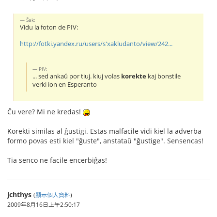
Ŝak:
Vidu la foton de PIV:
http://fotki.yandex.ru/users/s'xakludanto/view/242...
PIV:
... sed ankaŭ por tiuj. kiuj volas
korekte
kaj bonstile
verki ion en Esperanto
Ĉu vere? Mi ne kredas!
Korekti similas al ĝustigi. Estas malfacile vidi kiel la adverba
formo povas esti kiel "ĝuste", anstataŭ "ĝustige". Sensencas!
Tia senco ne facile encerbiĝas!
jchthys
(
顯示個人資料
)
2009年8月16日上午2:50:17