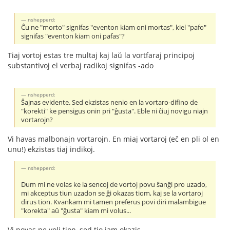
nshepperd:
Ĉu ne "morto" signifas "eventon kiam oni mortas", kiel "pafo"
signifas "eventon kiam oni pafas"?
Tiaj vortoj estas tre multaj kaj laŭ la vortfaraj principoj
substantivoj el verbaj radikoj signifas -ado
nshepperd:
Ŝajnas evidente. Sed ekzistas nenio en la vortaro-difino de
"korekti" ke pensigus onin pri "ĝusta". Eble ni ĉiuj novigu niajn
vortarojn?
Vi havas malbonajn vortarojn. En miaj vortaroj (eĉ en pli ol en
unu!) ekzistas tiaj indikoj.
nshepperd:
Dum mi ne volas ke la sencoj de vortoj povu ŝanĝi pro uzado,
mi akceptus tiun uzadon se ĝi okazas tiom, kaj se la vortaroj
dirus tion. Kvankam mi tamen preferus povi diri malambigue
"korekta" aŭ "ĝusta" kiam mi volus...
Vi povas ne voli tion, sed tio jam okazis.