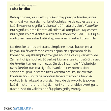
Bertilo Wennergren:
Falsa kritiko
Kelkaj opinias, ke iuj el tiuj ĉi A-vortoj, precipe
korekta
, estas
evitindaj kun eca signifo. Iuj eĉ opinias, ke tia uzo estas eraro.
Laŭ ili
veka
nur signifu “vekanta” aŭ “rilata al veko”.
Komplika
nur signifu “komplikanta” aŭ “rilata al kompliko”. Kaj
korekta
nur signifu “korektanta” aŭ “rilata al korekto”. Sed iuj el tiuj A-
vortoj neniam estas kritikataj, kvankam ili estas tute similaj.
La ideo, ke temus pri eraro, simple ne havas bazon en la
lingvo. Tia ĉi vortfarado estas hejma en Esperanto de la
komenco, kaj ekzemploj troviĝas abunde ĉe ĉiuj verkistoj de
Zamenhof ĝis hodiaŭ. Eĉ verkoj, kiuj avertas kontraŭ ĉi tia uzo
de
korekta
, tamen mem uzas ĝin tiel. Ekzemple PIV plurfoje
uzas
korekta
kun eca signifo, kvankam PIV nomas tion
“evitinda”. (PAG sisteme uzas korekta ece, kaj ne avertas
kontraŭ tio.) Tio frape montras la vivantecon de tiaj ĉi A-
vortoj. En iaj okazoj la plursignifeco de tia A-vorto ja povus
kaŭzi miskomprenon, kaj tiam oni kompreneble revortigu la
frazon, sed tio validas por ĉiuj plursignifaj vortoj.
Sxak
(
顯示個人資料
)