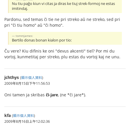
Nu tiu paĝo kiun vi citas ja diras ke tiuj strek-formoj ne estas
imitindaj.
Pardonu, sed temas ĉi tie ne pri streko aŭ ne streko, sed pri
pri "ĉi tiu homo" aŭ "ĉi homo".
tommjames:
Bertilo donas bonan kialon por tio:
Ĉu vere? Kiu difinis ke oni "devus akcenti" tiel? Por mi du
vortoj, kunmetitaj per streko, plu estas du vortoj kaj ne unu.
jchthys
(
顯示個人資料
)
2009年8月15日下午11:56:53
Oni tamen ja skribas
ĉi-jare
, (ne *ĉi jare*).
kfa
(
顯示個人資料
)
2009年8月16日上午12:02:36