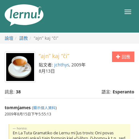
前
往
目
目
錄
錄
論壇
請教
“ajn” kaj “ĉi”
“ajn” kaj “ĉi”
回應
貼文者:
jchthys
, 2009年
8月13日
訊息:
38
語言:
Esperanto
tommjames
(
顯示個人資料
)
2009年8月15日下午5:55:13
horsto:
En La Tuta Gramatiko de Lernu mi ĵus trovis: Oni povas
renkonti ankaŭ tiajn formojn kiel «ĉi-libro, ĉi-homo» k.t.p., sed