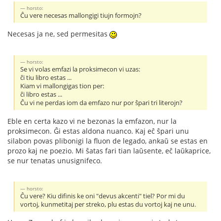
horsto:
Ĉu vere necesas mallongigi tiujn formojn?
Necesas ja ne, sed permesitas
horsto:
Se vi volas emfazi la proksimecon vi uzas:
ĉi tiu libro estas ...
Kiam vi mallongigas tion per:
ĉi libro estas ...
Ĉu vi ne perdas iom da emfazo nur por ŝpari tri literojn?
Eble en certa kazo vi ne bezonas la emfazon, nur la
proksimecon. Ĝi estas aldona nuanco. Kaj eĉ ŝpari unu
silabon povas plibonigi la fluon de legado, ankaŭ se estas en
prozo kaj ne poezio. Mi ŝatas fari tian laŭsente, eĉ laŭkaprice,
se nur tenatas unusignifeco.
horsto:
Ĉu vere? Kiu difinis ke oni "devus akcenti" tiel? Por mi du
vortoj, kunmetitaj per streko, plu estas du vortoj kaj ne unu.