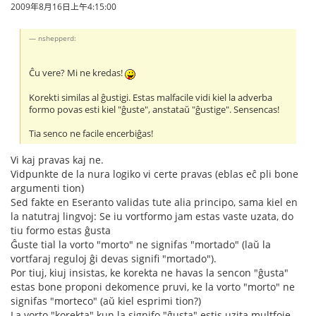
2009年8月16日上午4:15:00
nshepperd:
Ĉu vere? Mi ne kredas!
Korekti similas al ĝustigi. Estas malfacile vidi kiel la adverba
formo povas esti kiel "ĝuste", anstataŭ "ĝustige". Sensencas!
Tia senco ne facile encerbiĝas!
Vi kaj pravas kaj ne.
Vidpunkte de la nura logiko vi certe pravas (eblas eĉ pli bone
argumenti tion)
Sed fakte en Eseranto validas tute alia principo, sama kiel en
la natutraj lingvoj: Se iu vortformo jam estas vaste uzata, do
tiu formo estas ĝusta
Ĝuste tial la vorto "morto" ne signifas "mortado" (laŭ la
vortfaraj reguloj ĝi devas signifi "mortado").
Por tiuj, kiuj insistas, ke korekta ne havas la sencon "ĝusta"
estas bone proponi dekomence pruvi, ke la vorto "morto" ne
signifas "morteco" (aŭ kiel esprimi tion?)
La vorto "korekta" kun la signifo "ĝusta" estis uzita multfoje.