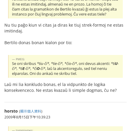
ili ne estas imitindaj, almenaŭ ne en prozo. La homoj ĉi tie
ĉiam citas la gramatikon de Bertilo kvazaŭ ĝi estus la plej alta
instanco por ĉiuj lingvaj problemoj. Ĉu vere estas tiele?
Nu tiu paĝo kiun vi citas ja diras ke tiuj strek-formoj ne estas
imitindaj.
Bertilo donas bonan kialon por tio:
PMEG:
Se oni skribus
*tiu-ĉi*, *tie-ĉi*, *ĉio-ĉi*
, oni devus akcenti:
*ti
U
-
ĉi*, *ti
E
-ĉi*, *ĉi
O
-ĉi*
, laŭ la akcentoregulo, sed tiel neniu
elparolas. Oni do ankaŭ ne skribu tiel.
Laŭ mi lia konkludo bonas, el la vidpunkto de logika
konsekvenceco. Ne estas kvazaŭ li simple dogmas, ĉu ne?
horsto
(
顯示個人資料
)
2009年8月15日下午10:39:23
tommjames: