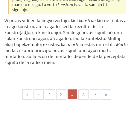
maniero de ago. La vorto
konstruo
havas la samajn tri
signifojn.
Vi povas vidi en la lingvo vortojn, kiel
konstruo
kiu ne rilatas al
la ago konstrui, aŭ la agado, sed la rezulto -de- la
konstru[ad]o, (la konstruaĵo). Simile ĝi povus signifi aŭ unu
solan konstruan agon, aŭ agadon, laŭ la kunteksto. Multaj
aliaj tiaj ekzemploj ekzistas, kaj
morti
ja estas unu el ili.
Morto
laŭ la ĉi-supra principo povus signifi unu agon morti,
mortadon, aŭ la econ de mortado, depende de la perceptata
signifo de la radiko mem.
3
«
<
1
2
4
>
»