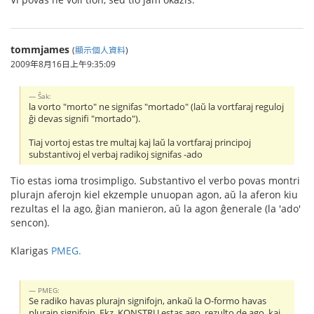
tommjames
(
顯示個人資料
)
2009年8月16日上午9:35:09
Ŝak:
la vorto "morto" ne signifas "mortado" (laŭ la vortfaraj reguloj
ĝi devas signifi "mortado").
Tiaj vortoj estas tre multaj kaj laŭ la vortfaraj principoj
substantivoj el verbaj radikoj signifas -ado
Tio estas ioma trosimpligo. Substantivo el verbo povas montri
plurajn aferojn kiel ekzemple unuopan agon, aŭ la aferon kiu
rezultas el la ago, ĝian manieron, aŭ la agon ĝenerale (la 'ado'
sencon).
Klarigas
PMEG.
PMEG:
Se radiko havas plurajn signifojn, ankaŭ la O-formo havas
plurajn signifojn. Ekz. KONSTRU estas ago, rezulto de ago, kaj