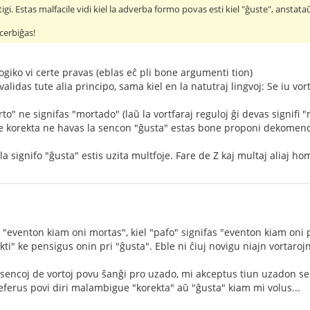
tigi. Estas malfacile vidi kiel la adverba formo povas esti kiel "ĝuste", anstat
ncerbiĝas!
ogiko vi certe pravas (eblas eĉ pli bone argumenti tion)
alidas tute alia principo, sama kiel en la natutraj lingvoj: Se iu vo
rto" ne signifas "mortado" (laŭ la vortfaraj reguloj ĝi devas signifi 
s, ke korekta ne havas la sencon "ĝusta" estas bone proponi dekomenc
la signifo "ĝusta" estis uzita multfoje. Fare de Z kaj multaj aliaj ho
 "eventon kiam oni mortas", kiel "pafo" signifas "eventon kiam oni 
kti" ke pensigus onin pri "ĝusta". Eble ni ĉiuj novigu niajn vortaroj
sencoj de vortoj povu ŝanĝi pro uzado, mi akceptus tiun uzadon se ĝi
erus povi diri malambigue "korekta" aŭ "ĝusta" kiam mi volus...