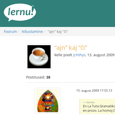
Sisu
juurde
Foorum
Nõustamine
“ajn” kaj “ĉi”
“ajn” kaj “ĉi”
kelle poolt
jchthys
, 13. august 2009
Postitused:
38
15. august 2009 17:55.13
horsto:
En La Tuta Gramatiko 
en prozo. La homoj ĉi 