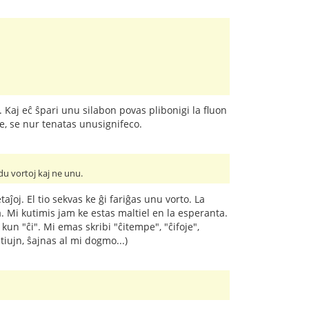
Kaj eĉ ŝpari unu silabon povas plibonigi la fluon
ce, se nur tenatas unusignifeco.
 du vortoj kaj ne unu.
oj. El tio sekvas ke ĝi fariĝas unu vorto. La
. Mi kutimis jam ke estas maltiel en la esperanta.
un "ĉi". Mi emas skribi "ĉitempe", "ĉifoje",
iujn, ŝajnas al mi dogmo...)