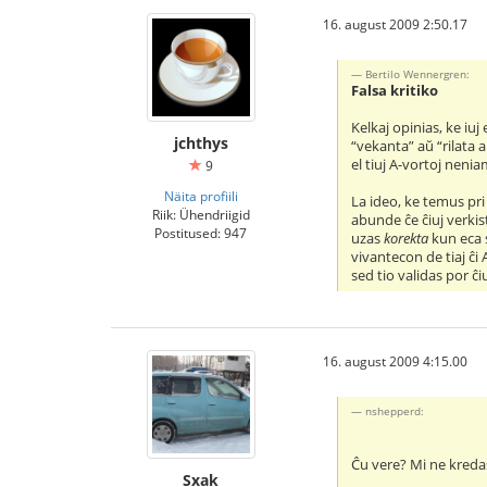
16. august 2009 2:50.17
Bertilo Wennergren:
Falsa kritiko
Kelkaj opinias, ke iuj 
jchthys
“vekanta” aŭ “rilata a
el tiuj A-vortoj nenia
9
Näita profiili
La ideo, ke temus pri
Riik: Ühendriigid
abunde ĉe ĉiuj verkis
Postitused: 947
uzas
korekta
kun eca s
vivantecon de tiaj ĉi
sed tio validas por ĉiu
16. august 2009 4:15.00
nshepperd:
Ĉu vere? Mi ne kreda
Sxak