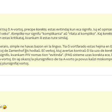
el tiuj ĉi A-vortoj, precipe
korekta
, estas evitindaj kun eca signifo. Iuj eĉ opinia
l veko”.
Komplika
nur signifu “komplikanta” aŭ “rilata al kompliko”. Kaj
korekt
m estas kritikataj, kvankam ili estas tute similaj.
 eraro, simple ne havas bazon en la lingvo. Tia ĉi vortfarado estas hejma en
toj de Zamenhof ĝis hodiaŭ. Eĉ verkoj, kiuj avertas kontraŭ ĉi tia uzo de
kore
ignifo, kvankam PIV nomas tion “evitinda”. (PAG sisteme uzas korekta ece, k
 A-vortoj. En iaj okazoj la plursignifeco de tia A-vorto ja povus kaŭzi miskom
j plursignifaj vortoj.
s!