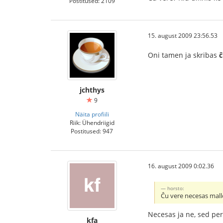
Postitused: 2109
15. august 2009 23:56.53
Oni tamen ja skribas
ĉ
jchthys
9
Näita profiili
Riik: Ühendriigid
Postitused: 947
16. august 2009 0:02.36
horsto:
Ĉu vere necesas mall
Necesas ja ne, sed pe
kfa