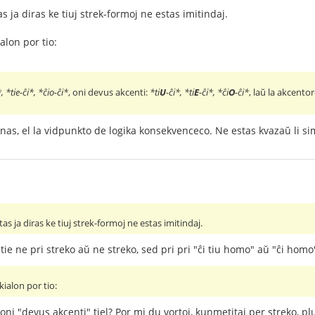
as ja diras ke tiuj strek-formoj ne estas imitindaj.
alon por tio:
, *tie-ĉi*, *ĉio-ĉi*
, oni devus akcenti:
*ti
U
-ĉi*, *ti
E
-ĉi*, *ĉi
O
-ĉi*
, laŭ la akcento
nas, el la vidpunkto de logika konsekvenceco. Ne estas kvazaŭ li s
tas ja diras ke tiuj strek-formoj ne estas imitindaj.
ie ne pri streko aŭ ne streko, sed pri pri "ĉi tiu homo" aŭ "ĉi homo
ialon por tio:
 oni "devus akcenti" tiel? Por mi du vortoj, kunmetitaj per streko, pl