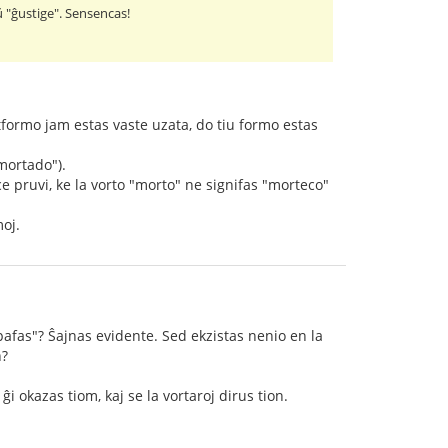
aŭ "ĝustige". Sensencas!
rtformo jam estas vaste uzata, do tiu formo estas
"mortado").
e pruvi, ke la vorto "morto" ne signifas "morteco"
moj.
pafas"? Ŝajnas evidente. Sed ekzistas nenio en la
n?
 okazas tiom, kaj se la vortaroj dirus tion.