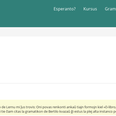
Esperanto?
Kursus
Gram
de Lernu mi ĵus trovis: Oni povas renkonti ankaŭ tiajn formojn kiel «ĉi-libro, 
tie ĉiam citas la gramatikon de Bertilo kvazaŭ ĝi estus la plej alta instanco p