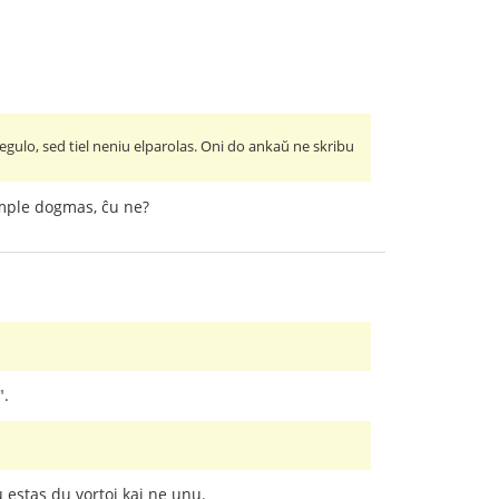
regulo, sed tiel neniu elparolas. Oni do ankaŭ ne skribu
imple dogmas, ĉu ne?
".
u estas du vortoj kaj ne unu.