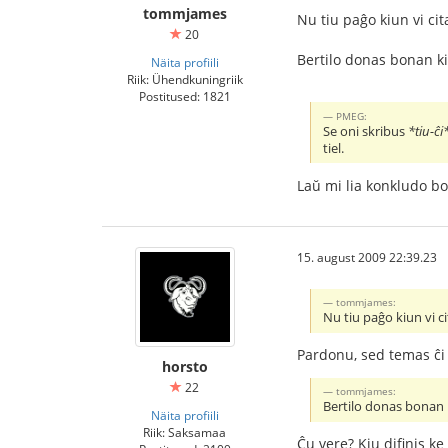
tommjames
Nu tiu paĝo kiun vi cit
20
Bertilo donas bonan ki
Näita profiili
Riik: Ühendkuningriik
Postitused: 1821
PMEG:
Se oni skribus
*tiu-ĉi*
tiel.
Laŭ mi lia konkludo bo
15. august 2009 22:39.23
tommjames:
Nu tiu paĝo kiun vi ci
Pardonu, sed temas ĉi t
horsto
22
tommjames:
Bertilo donas bonan k
Näita profiili
Riik: Saksamaa
Ĉu vere? Kiu difinis ke