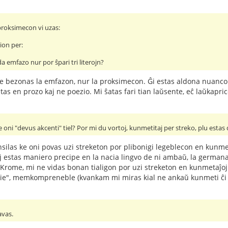
 proksimecon vi uzas:
ion per:
a emfazo nur por ŝpari tri literojn?
ne bezonas la emfazon, nur la proksimecon. Ĝi estas aldona nuanco. 
tas en prozo kaj ne poezio. Mi ŝatas fari tian laŭsente, eĉ laŭkapri
ke oni "devus akcenti" tiel? Por mi du vortoj, kunmetitaj per streko, plu estas
las ke oni povas uzi streketon por plibonigi legeblecon en kunmetaĵ
oj estas maniero precipe en la nacia lingvo de ni ambaŭ, la germana
 Krome, mi ne vidas bonan tialigon por uzi streketon en kunmetaĵoj k
i tie", memkompreneble (kvankam mi miras kial ne ankaŭ kunmeti ĉi t
avas.