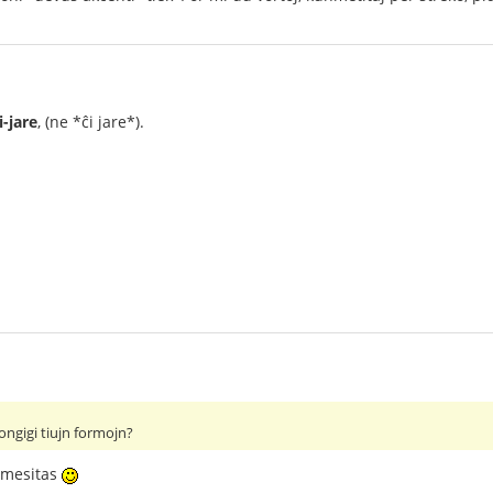
i-jare
, (ne *ĉi jare*).
ongigi tiujn formojn?
rmesitas