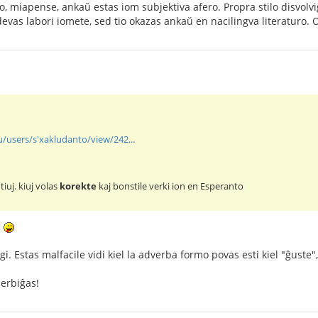
, miapense, ankaŭ estas iom subjektiva afero. Propra stilo disvolvi
devas labori iomete, sed tio okazas ankaŭ en nacilingva literaturo.
u/users/s'xakludanto/view/242...
tiuj. kiuj volas
korekte
kaj bonstile verki ion en Esperanto
!
igi. Estas malfacile vidi kiel la adverba formo povas esti kiel "ĝuste
cerbiĝas!