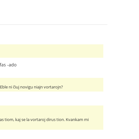
ifas -ado
Eble ni ĉiuj novigu niajn vortarojn?
s tiom, kaj se la vortaroj dirus tion. Kvankam mi