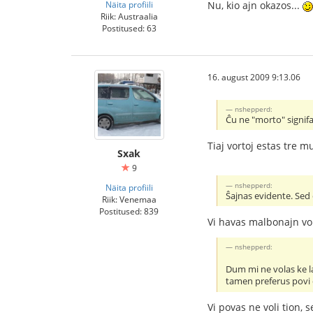
Näita profiili
Nu, kio ajn okazos...
Riik: Austraalia
Postitused: 63
16. august 2009 9:13.06
nshepperd:
Ĉu ne "morto" signifa
Tiaj vortoj estas tre mu
Sxak
9
nshepperd:
Näita profiili
Ŝajnas evidente. Sed 
Riik: Venemaa
Postitused: 839
Vi havas malbonajn vort
nshepperd:
Dum mi ne volas ke la
tamen preferus povi 
Vi povas ne voli tion, s