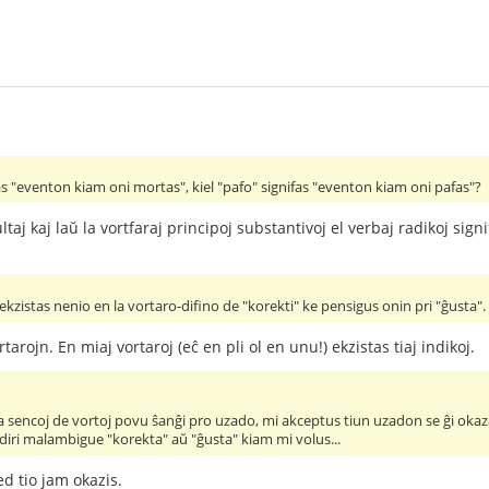
s "eventon kiam oni mortas", kiel "pafo" signifas "eventon kiam oni pafas"?
ltaj kaj laŭ la vortfaraj principoj substantivoj el verbaj radikoj sign
ekzistas nenio en la vortaro-difino de "korekti" ke pensigus onin pri "ĝusta". 
arojn. En miaj vortaroj (eĉ en pli ol en unu!) ekzistas tiaj indikoj.
 sencoj de vortoj povu ŝanĝi pro uzado, mi akceptus tiun uzadon se ĝi okaza
diri malambigue "korekta" aŭ "ĝusta" kiam mi volus...
ed tio jam okazis.