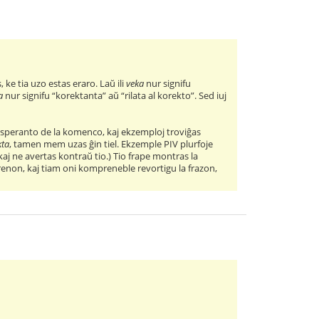
s, ke tia uzo estas eraro. Laŭ ili
veka
nur signifu
a
nur signifu “korektanta” aŭ “rilata al korekto”. Sed iuj
 Esperanto de la komenco, kaj ekzemploj troviĝas
kta
, tamen mem uzas ĝin tiel. Ekzemple PIV plurfoje
aj ne avertas kontraŭ tio.) Tio frape montras la
prenon, kaj tiam oni kompreneble revortigu la frazon,