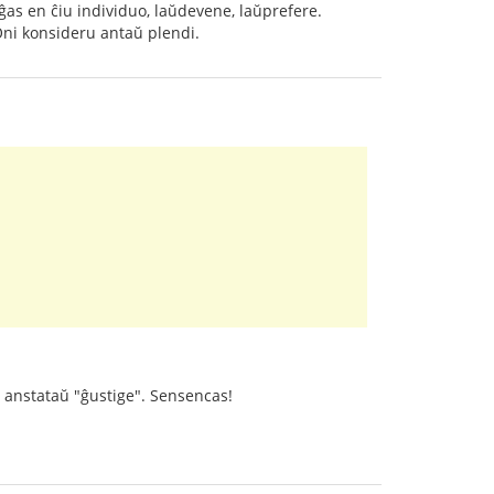
ĝas en ĉiu individuo, laŭdevene, laŭprefere.
 Oni konsideru antaŭ plendi.
", anstataŭ "ĝustige". Sensencas!