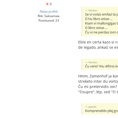
0
horsto:
Näita profiili
Se vi volas emfazi la
Riik: Saksamaa
ĉi tiu libro estas ...
Postitused: 23
Kiam vi mallongigas t
ĉi libro estas ...
Ĉu vi ne perdas iom d
Eble en certa kazo vi 
de legado, ankaŭ se es
horsto:
Ĉu vere? Kiu difinis 
Hmm, Zamenhof ja konsi
streketo inter du vort
Ĉu mi pretervidis ion?
"ĉisupre", ktp, sed "ĉ
patrik:
Kompreneblo plej gr