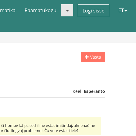
matika
Raamatukogu
ET
Logi sisse
Vasta
Keel:
Esperanto
ĉi-homo» k.t.p., sed ili ne estas imitindaj, almenaŭ ne
or ĉiuj lingvaj problemoj. Ĉu vere estas tiele?