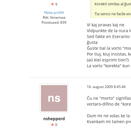
Korekti similas al ĝus
9
Näita profiili
Tia senco ne facile e
Riik: Venemaa
Postitused: 839
Vi kaj pravas kaj ne.
Vidpunkte de la nura l
Sed fakte en Eseranto v
ĝusta
Ĝuste tial la vorto "mo
Por tiuj, kiuj insista
(aŭ kiel esprimi tion?)
La vorto "korekta" kun 
16. august 2009 8:45.46
Ĉu ne "morto" signifas
vortaro-difino de "kore
Dum mi ne volas ke la 
nshepperd
Kvankam mi tamen pref
0