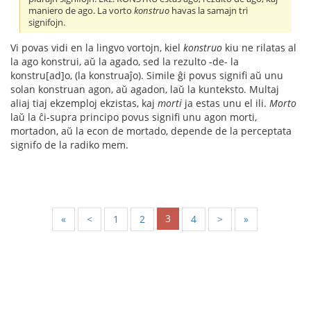
maniero de ago. La vorto
konstruo
havas la samajn tri
signifojn.
Vi povas vidi en la lingvo vortojn, kiel
konstruo
kiu ne rilatas al
la ago konstrui, aŭ la agado, sed la rezulto -de- la
konstru[ad]o, (la konstruaĵo). Simile ĝi povus signifi aŭ unu
solan konstruan agon, aŭ agadon, laŭ la kunteksto. Multaj
aliaj tiaj ekzemploj ekzistas, kaj
morti
ja estas unu el ili.
Morto
laŭ la ĉi-supra principo povus signifi unu agon morti,
mortadon, aŭ la econ de mortado, depende de la perceptata
signifo de la radiko mem.
3
«
<
1
2
4
>
»