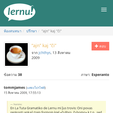
ไป
ยัง
เมนู
สารบัญ
ห้องสนทนา
ปรึกษา
“ajn” kaj “ĉi”
“ajn” kaj “ĉi”
ตอบ
จาก
jchthys
, 13 สิงหาคม
2009
ข้อความ
38
ภาษา:
Esperanto
tommjames
(
แสดงโปรไฟล์
)
15 สิงหาคม 2009, 17:55:13
horsto:
En La Tuta Gramatiko de Lernu mi ĵus trovis: Oni povas
renkonti ankaŭ tiajn formojn kiel «ĉi-libro, ĉi-homo» k.t.p., sed