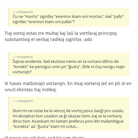
nshepperd:
Ĉu ne "morto" signifas "eventon kiam oni mortas", kiel "pafo"
signifas "eventon kiam oni pafas"?
Tiaj vortoj estas tre multaj kaj laŭ la vortfaraj principoj
substantivoj el verbaj radikoj signifas -ado
nshepperd:
Ŝajnas evidente. Sed ekzistas nenio en la vortaro-difino de
"korekti" ke pensigus onin pri "ĝusta". Eble ni ĉiuj novigu niajn
vortarojn?
Vi havas malbonajn vortarojn. En miaj vortaroj (eĉ en pli ol en
unu!) ekzistas tiaj indikoj.
nshepperd:
Dum mi ne volas ke la sencoj de vortoj povu ŝanĝi pro uzado,
mi akceptus tiun uzadon se ĝi okazas tiom, kaj se la vortaroj
dirus tion. Kvankam mi tamen preferus povi diri malambigue
"korekta" aŭ "ĝusta" kiam mi volus...
Vi povas ne voli tion, sed tio jam okazis.