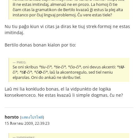
ili ne estas imitindaj, almenaŭ ne en prozo. La homoj ĉi tie
ĉiam citas la gramatikon de Bertilo kvazaŭ ĝi estus la plej alta
instanco por ĉiuj lingvaj problemoj. Ĉu vere estas tiele?
Nu tiu paĝo kiun vi citas ja diras ke tiuj strek-formoj ne estas
imitindaj.
Bertilo donas bonan kialon por tio:
PMEG:
Se oni skribus
*tiu-ĉi*, *tie-ĉi*, *ĉio-ĉi*
, oni devus akcenti:
*ti
U
-
ĉi*, *ti
E
-ĉi*, *ĉi
O
-ĉi*
, laŭ la akcentoregulo, sed tiel neniu
elparolas. Oni do ankaŭ ne skribu tiel.
Laŭ mi lia konkludo bonas, el la vidpunkto de logika
konsekvenceco. Ne estas kvazaŭ li simple dogmas, ĉu ne?
horsto
(
แสดงโปรไฟล์
)
15 สิงหาคม 2009, 22:39:23
tommjames: