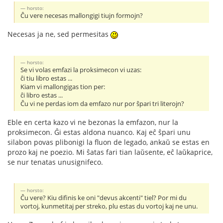
horsto:
Ĉu vere necesas mallongigi tiujn formojn?
Necesas ja ne, sed permesitas
horsto:
Se vi volas emfazi la proksimecon vi uzas:
ĉi tiu libro estas ...
Kiam vi mallongigas tion per:
ĉi libro estas ...
Ĉu vi ne perdas iom da emfazo nur por ŝpari tri literojn?
Eble en certa kazo vi ne bezonas la emfazon, nur la
proksimecon. Ĝi estas aldona nuanco. Kaj eĉ ŝpari unu
silabon povas plibonigi la fluon de legado, ankaŭ se estas en
prozo kaj ne poezio. Mi ŝatas fari tian laŭsente, eĉ laŭkaprice,
se nur tenatas unusignifeco.
horsto:
Ĉu vere? Kiu difinis ke oni "devus akcenti" tiel? Por mi du
vortoj, kunmetitaj per streko, plu estas du vortoj kaj ne unu.