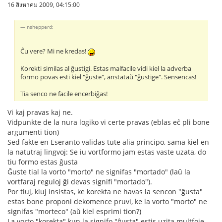
16 สิงหาคม 2009, 04:15:00
nshepperd:
Ĉu vere? Mi ne kredas!
Korekti similas al ĝustigi. Estas malfacile vidi kiel la adverba
formo povas esti kiel "ĝuste", anstataŭ "ĝustige". Sensencas!
Tia senco ne facile encerbiĝas!
Vi kaj pravas kaj ne.
Vidpunkte de la nura logiko vi certe pravas (eblas eĉ pli bone
argumenti tion)
Sed fakte en Eseranto validas tute alia principo, sama kiel en
la natutraj lingvoj: Se iu vortformo jam estas vaste uzata, do
tiu formo estas ĝusta
Ĝuste tial la vorto "morto" ne signifas "mortado" (laŭ la
vortfaraj reguloj ĝi devas signifi "mortado").
Por tiuj, kiuj insistas, ke korekta ne havas la sencon "ĝusta"
estas bone proponi dekomence pruvi, ke la vorto "morto" ne
signifas "morteco" (aŭ kiel esprimi tion?)
La vorto "korekta" kun la signifo "ĝusta" estis uzita multfoje.