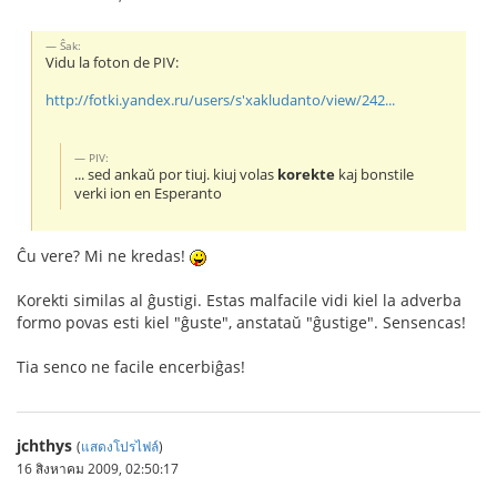
Ŝak:
Vidu la foton de PIV:
http://fotki.yandex.ru/users/s'xakludanto/view/242...
PIV:
... sed ankaŭ por tiuj. kiuj volas
korekte
kaj bonstile
verki ion en Esperanto
Ĉu vere? Mi ne kredas!
Korekti similas al ĝustigi. Estas malfacile vidi kiel la adverba
formo povas esti kiel "ĝuste", anstataŭ "ĝustige". Sensencas!
Tia senco ne facile encerbiĝas!
jchthys
(
แสดงโปรไฟล์
)
16 สิงหาคม 2009, 02:50:17