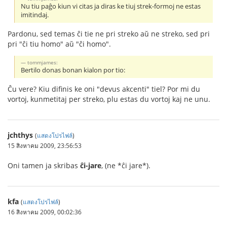
Nu tiu paĝo kiun vi citas ja diras ke tiuj strek-formoj ne estas
imitindaj.
Pardonu, sed temas ĉi tie ne pri streko aŭ ne streko, sed pri
pri "ĉi tiu homo" aŭ "ĉi homo".
tommjames:
Bertilo donas bonan kialon por tio:
Ĉu vere? Kiu difinis ke oni "devus akcenti" tiel? Por mi du
vortoj, kunmetitaj per streko, plu estas du vortoj kaj ne unu.
jchthys
(
แสดงโปรไฟล์
)
15 สิงหาคม 2009, 23:56:53
Oni tamen ja skribas
ĉi-jare
, (ne *ĉi jare*).
kfa
(
แสดงโปรไฟล์
)
16 สิงหาคม 2009, 00:02:36