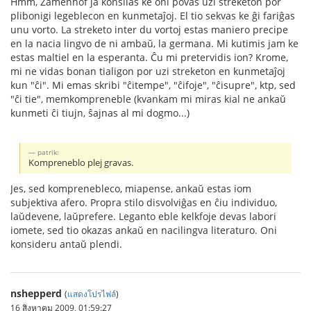
Hmm, Zamenhof ja konsilas ke oni povas uzi streketon por
plibonigi legeblecon en kunmetaĵoj. El tio sekvas ke ĝi fariĝas
unu vorto. La streketo inter du vortoj estas maniero precipe
en la nacia lingvo de ni ambaŭ, la germana. Mi kutimis jam ke
estas maltiel en la esperanta. Ĉu mi pretervidis ion? Krome,
mi ne vidas bonan tialigon por uzi streketon en kunmetaĵoj
kun "ĉi". Mi emas skribi "ĉitempe", "ĉifoje", "ĉisupre", ktp, sed
"ĉi tie", memkompreneble (kvankam mi miras kial ne ankaŭ
kunmeti ĉi tiujn, ŝajnas al mi dogmo...)
patrik:
Kompreneblo plej gravas.
Jes, sed komprenebleco, miapense, ankaŭ estas iom
subjektiva afero. Propra stilo disvolviĝas en ĉiu individuo,
laŭdevene, laŭprefere. Leganto eble kelkfoje devas labori
iomete, sed tio okazas ankaŭ en nacilingva literaturo. Oni
konsideru antaŭ plendi.
nshepperd
(
แสดงโปรไฟล์
)
16 สิงหาคม 2009, 01:59:27