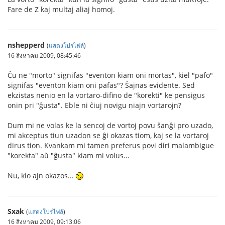
Fare de Z kaj multaj aliaj homoj.
nshepperd
(
แสดงโปรไฟล์
)
16 สิงหาคม 2009, 08:45:46
Ĉu ne "morto" signifas "eventon kiam oni mortas", kiel "pafo"
signifas "eventon kiam oni pafas"? Ŝajnas evidente. Sed
ekzistas nenio en la vortaro-difino de "korekti" ke pensigus
onin pri "ĝusta". Eble ni ĉiuj novigu niajn vortarojn?
Dum mi ne volas ke la sencoj de vortoj povu ŝanĝi pro uzado,
mi akceptus tiun uzadon se ĝi okazas tiom, kaj se la vortaroj
dirus tion. Kvankam mi tamen preferus povi diri malambigue
"korekta" aŭ "ĝusta" kiam mi volus...
Nu, kio ajn okazos...
Sxak
(
แสดงโปรไฟล์
)
16 สิงหาคม 2009, 09:13:06