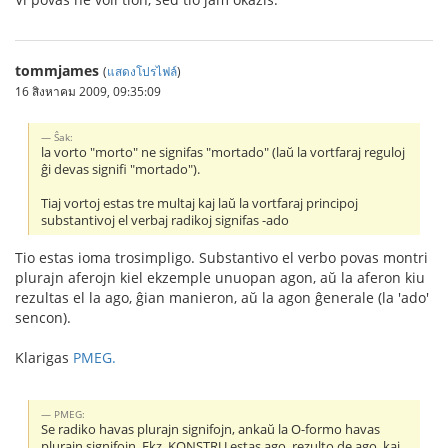
tommjames
(
แสดงโปรไฟล์
)
16 สิงหาคม 2009, 09:35:09
Ŝak:
la vorto "morto" ne signifas "mortado" (laŭ la vortfaraj reguloj
ĝi devas signifi "mortado").
Tiaj vortoj estas tre multaj kaj laŭ la vortfaraj principoj
substantivoj el verbaj radikoj signifas -ado
Tio estas ioma trosimpligo. Substantivo el verbo povas montri
plurajn aferojn kiel ekzemple unuopan agon, aŭ la aferon kiu
rezultas el la ago, ĝian manieron, aŭ la agon ĝenerale (la 'ado'
sencon).
Klarigas
PMEG.
PMEG:
Se radiko havas plurajn signifojn, ankaŭ la O-formo havas
plurajn signifojn. Ekz. KONSTRU estas ago, rezulto de ago, kaj