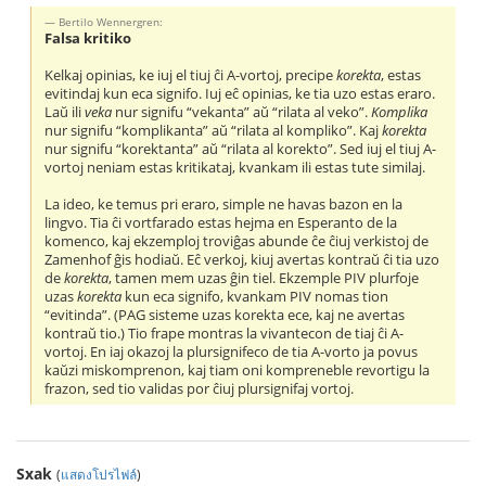
Bertilo Wennergren:
Falsa kritiko
Kelkaj opinias, ke iuj el tiuj ĉi A-vortoj, precipe
korekta
, estas
evitindaj kun eca signifo. Iuj eĉ opinias, ke tia uzo estas eraro.
Laŭ ili
veka
nur signifu “vekanta” aŭ “rilata al veko”.
Komplika
nur signifu “komplikanta” aŭ “rilata al kompliko”. Kaj
korekta
nur signifu “korektanta” aŭ “rilata al korekto”. Sed iuj el tiuj A-
vortoj neniam estas kritikataj, kvankam ili estas tute similaj.
La ideo, ke temus pri eraro, simple ne havas bazon en la
lingvo. Tia ĉi vortfarado estas hejma en Esperanto de la
komenco, kaj ekzemploj troviĝas abunde ĉe ĉiuj verkistoj de
Zamenhof ĝis hodiaŭ. Eĉ verkoj, kiuj avertas kontraŭ ĉi tia uzo
de
korekta
, tamen mem uzas ĝin tiel. Ekzemple PIV plurfoje
uzas
korekta
kun eca signifo, kvankam PIV nomas tion
“evitinda”. (PAG sisteme uzas korekta ece, kaj ne avertas
kontraŭ tio.) Tio frape montras la vivantecon de tiaj ĉi A-
vortoj. En iaj okazoj la plursignifeco de tia A-vorto ja povus
kaŭzi miskomprenon, kaj tiam oni kompreneble revortigu la
frazon, sed tio validas por ĉiuj plursignifaj vortoj.
Sxak
(
แสดงโปรไฟล์
)