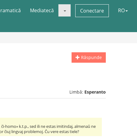
ramatică
Mediatecă
RO
Conectare
Răspunde
Limbă:
Esperanto
ĉi-homo» k.t.p., sed ili ne estas imitindaj, almenaŭ ne
or ĉiuj lingvaj problemoj. Ĉu vere estas tiele?