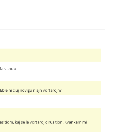
ifas -ado
Eble ni ĉiuj novigu niajn vortarojn?
s tiom, kaj se la vortaroj dirus tion. Kvankam mi