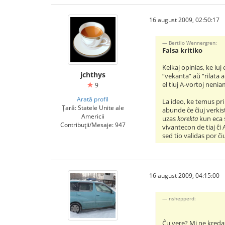
16 august 2009, 02:50:17
Bertilo Wennergren:
Falsa kritiko
Kelkaj opinias, ke iuj 
jchthys
“vekanta” aŭ “rilata a
el tiuj A-vortoj nenia
9
Arată profil
La ideo, ke temus pri
Țară: Statele Unite ale
abunde ĉe ĉiuj verkis
Americii
uzas
korekta
kun eca s
Contribuții/Mesaje: 947
vivantecon de tiaj ĉi
sed tio validas por ĉiu
16 august 2009, 04:15:00
nshepperd:
Ĉu vere? Mi ne kreda