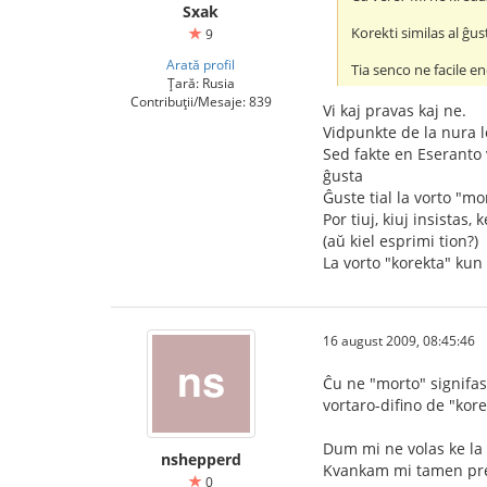
Sxak
Korekti similas al ĝus
9
Arată profil
Tia senco ne facile e
Țară: Rusia
Contribuții/Mesaje: 839
Vi kaj pravas kaj ne.
Vidpunkte de la nura l
Sed fakte en Eseranto v
ĝusta
Ĝuste tial la vorto "mo
Por tiuj, kiuj insista
(aŭ kiel esprimi tion?)
La vorto "korekta" kun 
16 august 2009, 08:45:46
Ĉu ne "morto" signifas
vortaro-difino de "kore
Dum mi ne volas ke la 
nshepperd
Kvankam mi tamen pref
0