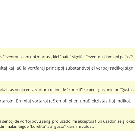
s "eventon kiam oni mortas", kiel "pafo" signifas "eventon kiam oni pafas"?
ltaj kaj laŭ la vortfaraj principoj substantivoj el verbaj radikoj sign
ekzistas nenio en la vortaro-difino de "korekti" ke pensigus onin pri "ĝusta". 
arojn. En miaj vortaroj (eĉ en pli ol en unu!) ekzistas tiaj indikoj.
 sencoj de vortoj povu ŝanĝi pro uzado, mi akceptus tiun uzadon se ĝi okaza
diri malambigue "korekta" aŭ "ĝusta" kiam mi volus...