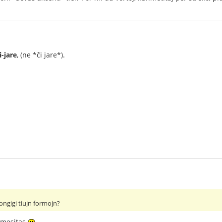
i-jare
, (ne *ĉi jare*).
ongigi tiujn formojn?
rmesitas