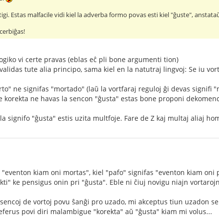
tigi. Estas malfacile vidi kiel la adverba formo povas esti kiel "ĝuste", anstat
ncerbiĝas!
ogiko vi certe pravas (eblas eĉ pli bone argumenti tion)
alidas tute alia principo, sama kiel en la natutraj lingvoj: Se iu vo
rto" ne signifas "mortado" (laŭ la vortfaraj reguloj ĝi devas signifi 
s, ke korekta ne havas la sencon "ĝusta" estas bone proponi dekomenc
la signifo "ĝusta" estis uzita multfoje. Fare de Z kaj multaj aliaj ho
 "eventon kiam oni mortas", kiel "pafo" signifas "eventon kiam oni 
kti" ke pensigus onin pri "ĝusta". Eble ni ĉiuj novigu niajn vortaroj
sencoj de vortoj povu ŝanĝi pro uzado, mi akceptus tiun uzadon se ĝi
erus povi diri malambigue "korekta" aŭ "ĝusta" kiam mi volus...