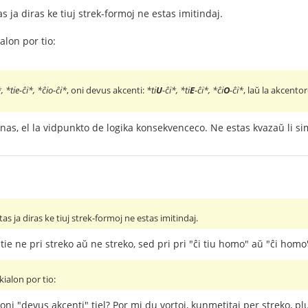
as ja diras ke tiuj strek-formoj ne estas imitindaj.
alon por tio:
, *tie-ĉi*, *ĉio-ĉi*
, oni devus akcenti:
*ti
U
-ĉi*, *ti
E
-ĉi*, *ĉi
O
-ĉi*
, laŭ la akcento
nas, el la vidpunkto de logika konsekvenceco. Ne estas kvazaŭ li s
tas ja diras ke tiuj strek-formoj ne estas imitindaj.
ie ne pri streko aŭ ne streko, sed pri pri "ĉi tiu homo" aŭ "ĉi homo
ialon por tio:
 oni "devus akcenti" tiel? Por mi du vortoj, kunmetitaj per streko, pl