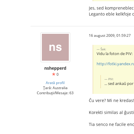
Jes, sed komprenebleco
Leganto eble kelkfoje 
16 august 2009, 01:59:27
Ŝak:
Vidu la foton de PIV:
http://fotki.yandex.r
nshepperd
0
PIV:
Arată profil
... sed ankaŭ por 
Țară: Australia
Contribuții/Mesaje: 63
Ĉu vere? Mi ne kredas
Korekti similas al ĝust
Tia senco ne facile en