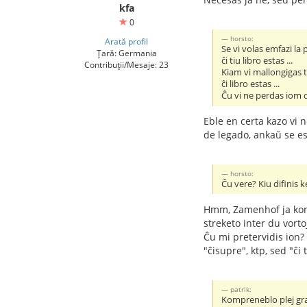
kfa
0
horsto:
Arată profil
Se vi volas emfazi la
Țară: Germania
ĉi tiu libro estas ...
Contribuții/Mesaje: 23
Kiam vi mallongigas t
ĉi libro estas ...
Ĉu vi ne perdas iom d
Eble en certa kazo vi 
de legado, ankaŭ se es
horsto:
Ĉu vere? Kiu difinis 
Hmm, Zamenhof ja konsi
streketo inter du vort
Ĉu mi pretervidis ion?
"ĉisupre", ktp, sed "ĉ
patrik:
Kompreneblo plej gr