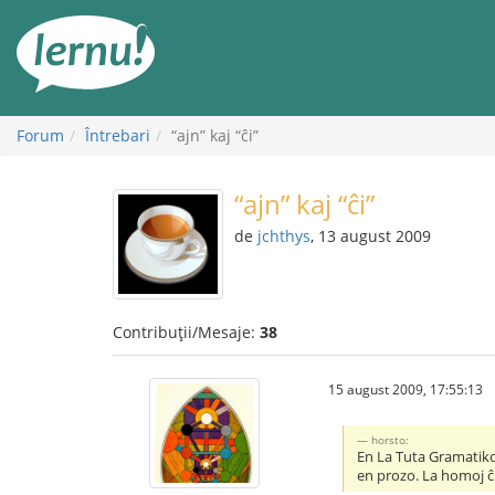
Mergi
la
conținut
Forum
Întrebari
“ajn” kaj “ĉi”
“ajn” kaj “ĉi”
de
jchthys
, 13 august 2009
Contribuții/Mesaje:
38
15 august 2009, 17:55:13
horsto:
En La Tuta Gramatiko 
en prozo. La homoj ĉi 