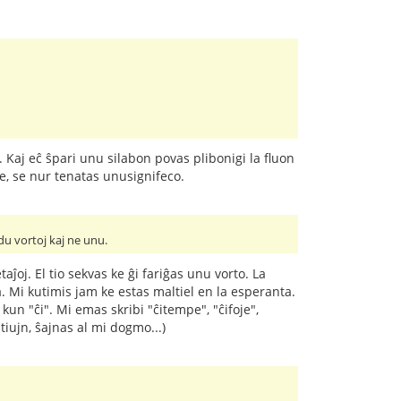
Kaj eĉ ŝpari unu silabon povas plibonigi la fluon
ce, se nur tenatas unusignifeco.
 du vortoj kaj ne unu.
oj. El tio sekvas ke ĝi fariĝas unu vorto. La
. Mi kutimis jam ke estas maltiel en la esperanta.
un "ĉi". Mi emas skribi "ĉitempe", "ĉifoje",
iujn, ŝajnas al mi dogmo...)