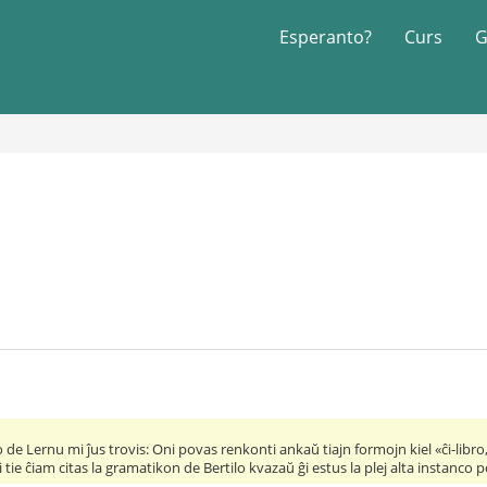
Esperanto?
Curs
G
de Lernu mi ĵus trovis: Oni povas renkonti ankaŭ tiajn formojn kiel «ĉi-libro, 
tie ĉiam citas la gramatikon de Bertilo kvazaŭ ĝi estus la plej alta instanco p