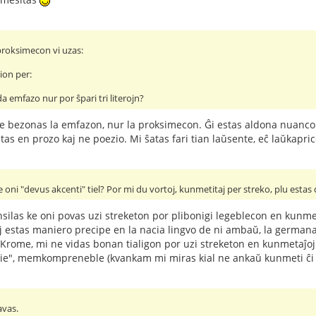
 proksimecon vi uzas:
ion per:
a emfazo nur por ŝpari tri literojn?
ne bezonas la emfazon, nur la proksimecon. Ĝi estas aldona nuanco. 
tas en prozo kaj ne poezio. Mi ŝatas fari tian laŭsente, eĉ laŭkapri
ke oni "devus akcenti" tiel? Por mi du vortoj, kunmetitaj per streko, plu estas
las ke oni povas uzi streketon por plibonigi legeblecon en kunmetaĵ
oj estas maniero precipe en la nacia lingvo de ni ambaŭ, la germana
 Krome, mi ne vidas bonan tialigon por uzi streketon en kunmetaĵoj k
i tie", memkompreneble (kvankam mi miras kial ne ankaŭ kunmeti ĉi t
avas.