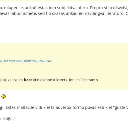
, miapense, ankaŭ estas iom subjektiva afero. Propra stilo disvolvi
devas labori iomete, sed tio okazas ankaŭ en nacilingva literaturo.
u/users/s'xakludanto/view/242...
tiuj. kiuj volas
korekte
kaj bonstile verki ion en Esperanto
!
igi. Estas malfacile vidi kiel la adverba formo povas esti kiel "ĝuste
cerbiĝas!