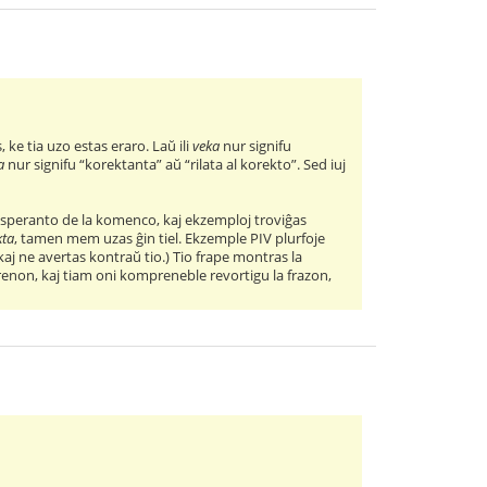
s, ke tia uzo estas eraro. Laŭ ili
veka
nur signifu
a
nur signifu “korektanta” aŭ “rilata al korekto”. Sed iuj
 Esperanto de la komenco, kaj ekzemploj troviĝas
kta
, tamen mem uzas ĝin tiel. Ekzemple PIV plurfoje
aj ne avertas kontraŭ tio.) Tio frape montras la
prenon, kaj tiam oni kompreneble revortigu la frazon,