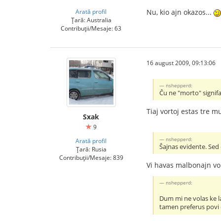
Arată profil
Nu, kio ajn okazos...
Țară: Australia
Contribuții/Mesaje: 63
16 august 2009, 09:13:06
nshepperd:
Ĉu ne "morto" signifa
Tiaj vortoj estas tre mu
Sxak
9
nshepperd:
Arată profil
Ŝajnas evidente. Sed 
Țară: Rusia
Contribuții/Mesaje: 839
Vi havas malbonajn vort
nshepperd:
Dum mi ne volas ke la
tamen preferus povi 