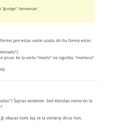
aŭ "ĝustige". Sensencas!
rtformo jam estas vaste uzata, do tiu formo estas
"mortado").
e pruvi, ke la vorto "morto" ne signifas "morteco"
moj.
pafas"? Ŝajnas evidente. Sed ekzistas nenio en la
n?
 okazas tiom, kaj se la vortaroj dirus tion.