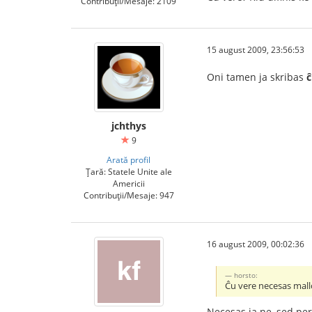
Contribuții/Mesaje: 2109
15 august 2009, 23:56:53
Oni tamen ja skribas
ĉ
jchthys
9
Arată profil
Țară: Statele Unite ale
Americii
Contribuții/Mesaje: 947
16 august 2009, 00:02:36
horsto:
Ĉu vere necesas mall
Necesas ja ne, sed pe