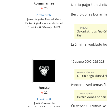
tommjames
Nu tiu paĝo kiun vi cit
20
Bertilo donas bonan ki
Arată profil
Țară: Regatul Unit al Marii
Britanii și al Irlandei de Nord
Contribuții/Mesaje: 1821
PMEG:
Se oni skribus
*tiu-ĉi*
tiel.
Laŭ mi lia konkludo bo
15 august 2009, 22:39:23
tommjames:
Nu tiu paĝo kiun vi ci
Pardonu, sed temas ĉi t
horsto
22
tommjames:
Bertilo donas bonan k
Arată profil
Țară: Germania
Ĉu vere? Kiu difinis ke