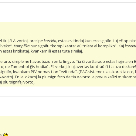
el tiuj ĉi A-vortoj, precipe
korekta
, estas evitindaj kun eca signifo. Iuj eĉ opinia
l veko”.
Komplika
nur signifu “komplikanta” aŭ “rilata al kompliko”. Kaj
korekt
m estas kritikataj, kvankam ili estas tute similaj.
 eraro, simple ne havas bazon en la lingvo. Tia ĉi vortfarado estas hejma en
toj de Zamenhof ĝis hodiaŭ. Eĉ verkoj, kiuj avertas kontraŭ ĉi tia uzo de
kore
ignifo, kvankam PIV nomas tion “evitinda”. (PAG sisteme uzas korekta ece, k
 A-vortoj. En iaj okazoj la plursignifeco de tia A-vorto ja povus kaŭzi miskom
j plursignifaj vortoj.
s!