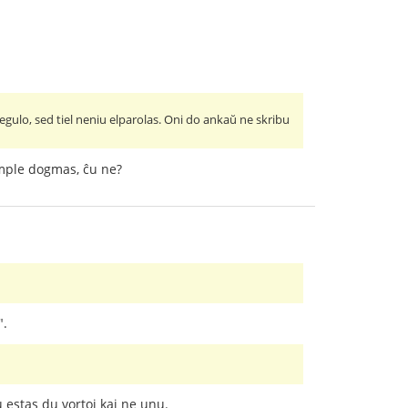
regulo, sed tiel neniu elparolas. Oni do ankaŭ ne skribu
imple dogmas, ĉu ne?
".
u estas du vortoj kaj ne unu.