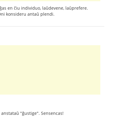
ĝas en ĉiu individuo, laŭdevene, laŭprefere.
 Oni konsideru antaŭ plendi.
", anstataŭ "ĝustige". Sensencas!