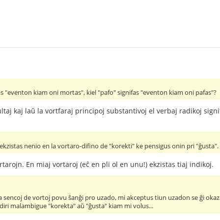
s "eventon kiam oni mortas", kiel "pafo" signifas "eventon kiam oni pafas"?
ltaj kaj laŭ la vortfaraj principoj substantivoj el verbaj radikoj sign
ekzistas nenio en la vortaro-difino de "korekti" ke pensigus onin pri "ĝusta". 
arojn. En miaj vortaroj (eĉ en pli ol en unu!) ekzistas tiaj indikoj.
 sencoj de vortoj povu ŝanĝi pro uzado, mi akceptus tiun uzadon se ĝi okaza
diri malambigue "korekta" aŭ "ĝusta" kiam mi volus...