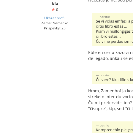
kfa
0
horsto:
Ukázat profil
Se vi volas emfazi la
Země: Německo
ĉi tiu libro estas ...
Příspěvky: 23
Kiam vi mallongigas t
ĉi libro estas ...
Ĉu vi ne perdas iom d
Eble en certa kazo vi 
de legado, ankaŭ se es
horsto:
Ĉu vere? Kiu difinis 
Hmm, Zamenhof ja konsi
streketo inter du vort
Ĉu mi pretervidis ion?
"ĉisupre", ktp, sed "ĉ
patrik:
Kompreneblo plej gr