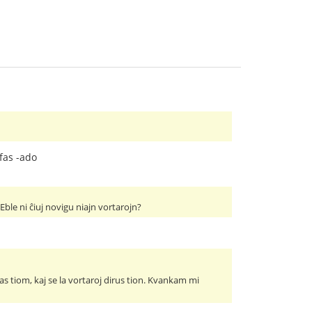
ifas -ado
Eble ni ĉiuj novigu niajn vortarojn?
s tiom, kaj se la vortaroj dirus tion. Kvankam mi