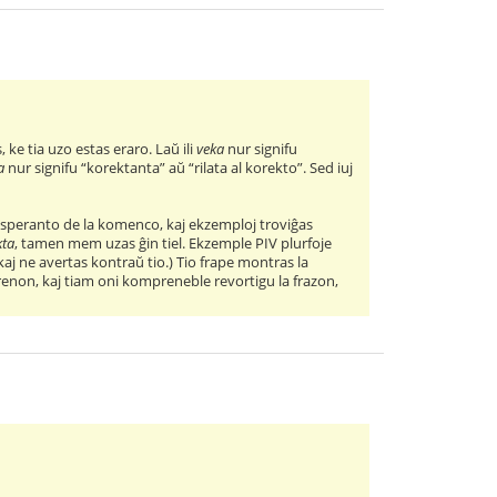
s, ke tia uzo estas eraro. Laŭ ili
veka
nur signifu
a
nur signifu “korektanta” aŭ “rilata al korekto”. Sed iuj
 Esperanto de la komenco, kaj ekzemploj troviĝas
kta
, tamen mem uzas ĝin tiel. Ekzemple PIV plurfoje
aj ne avertas kontraŭ tio.) Tio frape montras la
prenon, kaj tiam oni kompreneble revortigu la frazon,