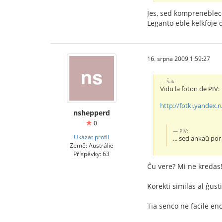
Jes, sed komprenebleco
Leganto eble kelkfoje 
16. srpna 2009 1:59:27
Ŝak:
Vidu la foton de PIV:
http://fotki.yandex.r
nshepperd
0
PIV:
Ukázat profil
... sed ankaŭ por 
Země: Austrálie
Příspěvky: 63
Ĉu vere? Mi ne kredas
Korekti similas al ĝust
Tia senco ne facile en