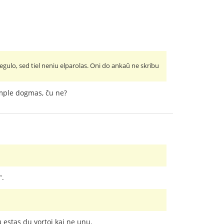
regulo, sed tiel neniu elparolas. Oni do ankaŭ ne skribu
imple dogmas, ĉu ne?
".
u estas du vortoj kaj ne unu.