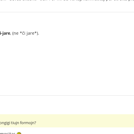
i-jare
, (ne *ĉi jare*).
ongigi tiujn formojn?
rmesitas