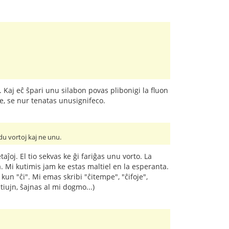
Kaj eĉ ŝpari unu silabon povas plibonigi la fluon
ce, se nur tenatas unusignifeco.
 du vortoj kaj ne unu.
oj. El tio sekvas ke ĝi fariĝas unu vorto. La
. Mi kutimis jam ke estas maltiel en la esperanta.
un "ĉi". Mi emas skribi "ĉitempe", "ĉifoje",
iujn, ŝajnas al mi dogmo...)