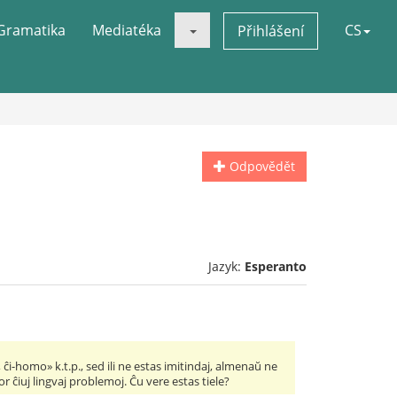
Gramatika
Mediatéka
CS
Přihlášení
Odpovědět
Jazyk:
Esperanto
ĉi-homo» k.t.p., sed ili ne estas imitindaj, almenaŭ ne
or ĉiuj lingvaj problemoj. Ĉu vere estas tiele?