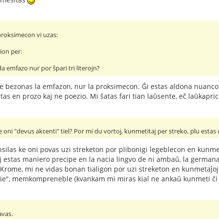
 proksimecon vi uzas:
ion per:
a emfazo nur por ŝpari tri literojn?
ne bezonas la emfazon, nur la proksimecon. Ĝi estas aldona nuanco. 
tas en prozo kaj ne poezio. Mi ŝatas fari tian laŭsente, eĉ laŭkapri
ke oni "devus akcenti" tiel? Por mi du vortoj, kunmetitaj per streko, plu estas
las ke oni povas uzi streketon por plibonigi legeblecon en kunmetaĵ
oj estas maniero precipe en la nacia lingvo de ni ambaŭ, la germana
 Krome, mi ne vidas bonan tialigon por uzi streketon en kunmetaĵoj k
i tie", memkompreneble (kvankam mi miras kial ne ankaŭ kunmeti ĉi t
avas.