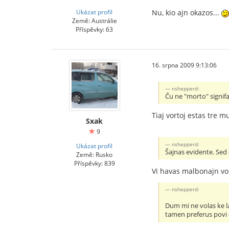
Ukázat profil
Nu, kio ajn okazos...
Země: Austrálie
Příspěvky: 63
16. srpna 2009 9:13:06
nshepperd:
Ĉu ne "morto" signifa
Tiaj vortoj estas tre mu
Sxak
9
nshepperd:
Ukázat profil
Ŝajnas evidente. Sed 
Země: Rusko
Příspěvky: 839
Vi havas malbonajn vort
nshepperd:
Dum mi ne volas ke la
tamen preferus povi 