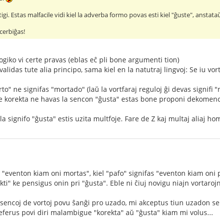
tigi. Estas malfacile vidi kiel la adverba formo povas esti kiel "ĝuste", anstat
ncerbiĝas!
ogiko vi certe pravas (eblas eĉ pli bone argumenti tion)
alidas tute alia principo, sama kiel en la natutraj lingvoj: Se iu vo
rto" ne signifas "mortado" (laŭ la vortfaraj reguloj ĝi devas signifi 
s, ke korekta ne havas la sencon "ĝusta" estas bone proponi dekomenc
la signifo "ĝusta" estis uzita multfoje. Fare de Z kaj multaj aliaj ho
 "eventon kiam oni mortas", kiel "pafo" signifas "eventon kiam oni 
kti" ke pensigus onin pri "ĝusta". Eble ni ĉiuj novigu niajn vortaroj
sencoj de vortoj povu ŝanĝi pro uzado, mi akceptus tiun uzadon se ĝi
erus povi diri malambigue "korekta" aŭ "ĝusta" kiam mi volus...