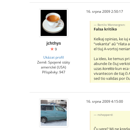
16. srpna 2009 2:50:17
Bertilo Wennergren:
Falsa kritiko
Kelkaj opinias, ke iuj 
jchthys
“vekanta” aŭ “rilata a
el tiuj A-vortoj nenia
9
Ukázat profil
La ideo, ke temus pri
Země: Spojené státy
abunde ĉe ĉiuj verkis
americké (USA)
uzas
korekta
kun eca s
Příspěvky: 947
vivantecon de tiaj ĉi
sed tio validas por ĉiu
16. srpna 2009 4:15:00
nshepperd:
Ĉu vere? Mi ne kreda