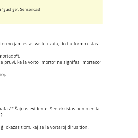
aŭ "ĝustige". Sensencas!
rtformo jam estas vaste uzata, do tiu formo estas
"mortado").
e pruvi, ke la vorto "morto" ne signifas "morteco"
moj.
pafas"? Ŝajnas evidente. Sed ekzistas nenio en la
n?
 okazas tiom, kaj se la vortaroj dirus tion.