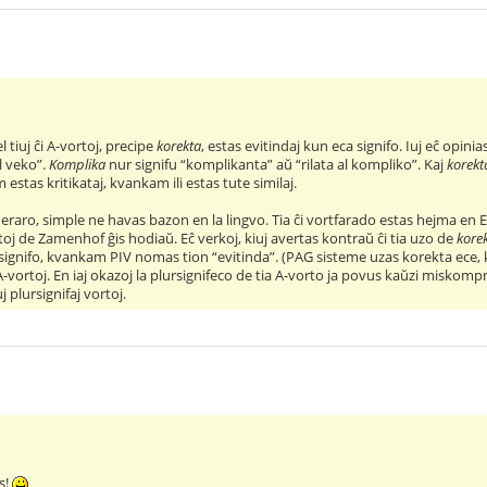
el tiuj ĉi A-vortoj, precipe
korekta
, estas evitindaj kun eca signifo. Iuj eĉ opinia
l veko”.
Komplika
nur signifu “komplikanta” aŭ “rilata al kompliko”. Kaj
korekt
m estas kritikataj, kvankam ili estas tute similaj.
 eraro, simple ne havas bazon en la lingvo. Tia ĉi vortfarado estas hejma en
toj de Zamenhof ĝis hodiaŭ. Eĉ verkoj, kiuj avertas kontraŭ ĉi tia uzo de
kore
ignifo, kvankam PIV nomas tion “evitinda”. (PAG sisteme uzas korekta ece, k
 A-vortoj. En iaj okazoj la plursignifeco de tia A-vorto ja povus kaŭzi miskom
j plursignifaj vortoj.
s!