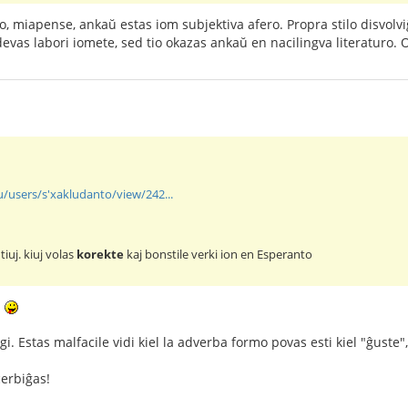
, miapense, ankaŭ estas iom subjektiva afero. Propra stilo disvolvi
devas labori iomete, sed tio okazas ankaŭ en nacilingva literaturo.
u/users/s'xakludanto/view/242...
tiuj. kiuj volas
korekte
kaj bonstile verki ion en Esperanto
!
igi. Estas malfacile vidi kiel la adverba formo povas esti kiel "ĝuste
cerbiĝas!