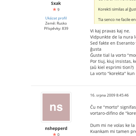
Sxak
Korekti similas al ĝus
9
Ukázat profil
Tia senco ne facile e
Země: Rusko
Příspěvky: 839
Vi kaj pravas kaj ne.
Vidpunkte de la nura l
Sed fakte en Eseranto v
ĝusta
Ĝuste tial la vorto "mo
Por tiuj, kiuj insista
(aŭ kiel esprimi tion?)
La vorto "korekta" kun 
16. srpna 2009 8:45:46
Ĉu ne "morto" signifas
vortaro-difino de "kore
Dum mi ne volas ke la 
nshepperd
Kvankam mi tamen pref
0