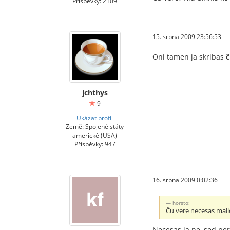
Příspěvky: 2109
15. srpna 2009 23:56:53
Oni tamen ja skribas
ĉ
jchthys
9
Ukázat profil
Země: Spojené státy
americké (USA)
Příspěvky: 947
16. srpna 2009 0:02:36
horsto:
Ĉu vere necesas mall
Necesas ja ne, sed pe