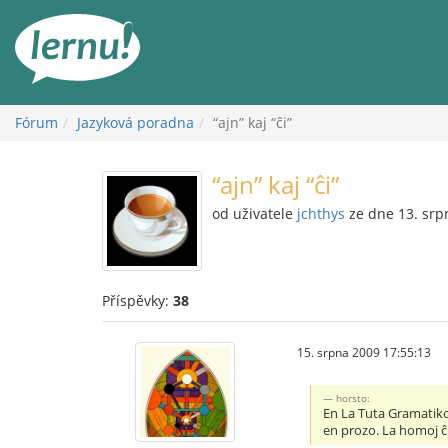
Přejít
k
obsahu
Fórum
Jazyková poradna
“ajn” kaj “ĉi”
“ajn” kaj “ĉi”
od uživatele
jchthys
ze dne 13. srp
Příspěvky:
38
15. srpna 2009 17:55:13
horsto:
En La Tuta Gramatiko 
en prozo. La homoj ĉi 