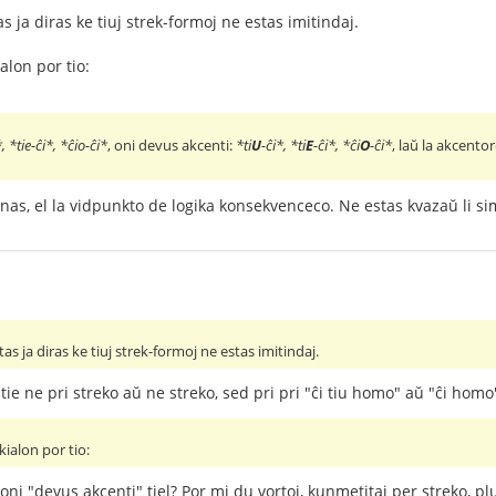
as ja diras ke tiuj strek-formoj ne estas imitindaj.
alon por tio:
, *tie-ĉi*, *ĉio-ĉi*
, oni devus akcenti:
*ti
U
-ĉi*, *ti
E
-ĉi*, *ĉi
O
-ĉi*
, laŭ la akcento
nas, el la vidpunkto de logika konsekvenceco. Ne estas kvazaŭ li s
tas ja diras ke tiuj strek-formoj ne estas imitindaj.
ie ne pri streko aŭ ne streko, sed pri pri "ĉi tiu homo" aŭ "ĉi homo
ialon por tio:
 oni "devus akcenti" tiel? Por mi du vortoj, kunmetitaj per streko, pl