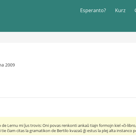
Esperanto?
Kurz
na 2009
de Lernu mi ĵus trovis: Oni povas renkonti ankaŭ tiajn formojn kiel «ĉi-libro, 
tie ĉiam citas la gramatikon de Bertilo kvazaŭ ĝi estus la plej alta instanco p