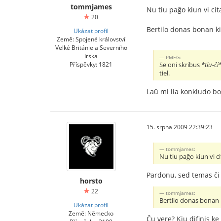
tommjames
Nu tiu paĝo kiun vi cit
20
Bertilo donas bonan ki
Ukázat profil
Země: Spojené království
Velké Británie a Severního
Irska
PMEG:
Příspěvky: 1821
Se oni skribus
*tiu-ĉi*
tiel.
Laŭ mi lia konkludo bo
15. srpna 2009 22:39:23
tommjames:
Nu tiu paĝo kiun vi ci
Pardonu, sed temas ĉi t
horsto
22
tommjames:
Bertilo donas bonan k
Ukázat profil
Země: Německo
Ĉu vere? Kiu difinis ke