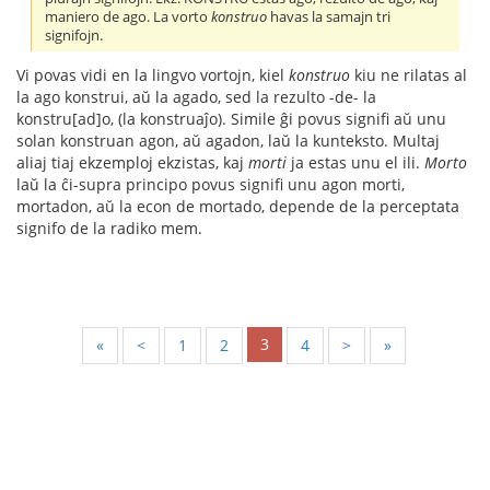
maniero de ago. La vorto
konstruo
havas la samajn tri
signifojn.
Vi povas vidi en la lingvo vortojn, kiel
konstruo
kiu ne rilatas al
la ago konstrui, aŭ la agado, sed la rezulto -de- la
konstru[ad]o, (la konstruaĵo). Simile ĝi povus signifi aŭ unu
solan konstruan agon, aŭ agadon, laŭ la kunteksto. Multaj
aliaj tiaj ekzemploj ekzistas, kaj
morti
ja estas unu el ili.
Morto
laŭ la ĉi-supra principo povus signifi unu agon morti,
mortadon, aŭ la econ de mortado, depende de la perceptata
signifo de la radiko mem.
3
«
<
1
2
4
>
»