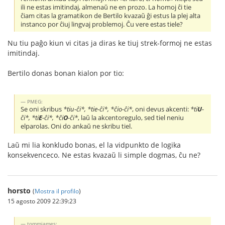
ili ne estas imitindaj, almenaŭ ne en prozo. La homoj ĉi tie
ĉiam citas la gramatikon de Bertilo kvazaŭ ĝi estus la plej alta
instanco por ĉiuj lingvaj problemoj. Ĉu vere estas tiele?
Nu tiu paĝo kiun vi citas ja diras ke tiuj strek-formoj ne estas
imitindaj.
Bertilo donas bonan kialon por tio:
PMEG:
Se oni skribus
*tiu-ĉi*, *tie-ĉi*, *ĉio-ĉi*
, oni devus akcenti:
*ti
U
-
ĉi*, *ti
E
-ĉi*, *ĉi
O
-ĉi*
, laŭ la akcentoregulo, sed tiel neniu
elparolas. Oni do ankaŭ ne skribu tiel.
Laŭ mi lia konkludo bonas, el la vidpunkto de logika
konsekvenceco. Ne estas kvazaŭ li simple dogmas, ĉu ne?
horsto
(
Mostra il profilo
)
15 agosto 2009 22:39:23
tommjames: