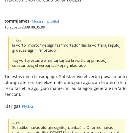
tommjames
(
Mostra il profilo
)
16 agosto 2009 09:35:09
Ŝak:
la vorto "morto" ne signifas "mortado" (laŭ la vortfaraj reguloj
ĝi devas signifi "mortado").
Tiaj vortoj estas tre multaj kaj laŭ la vortfaraj principoj
substantivoj el verbaj radikoj signifas -ado
Tio estas ioma trosimpligo. Substantivo el verbo povas montri
plurajn aferojn kiel ekzemple unuopan agon, aŭ la aferon kiu
rezultas el la ago, ĝian manieron, aŭ la agon ĝenerale (la 'ado'
sencon).
Klarigas
PMEG.
PMEG:
Se radiko havas plurajn signifojn, ankaŭ la O-formo havas
plurajn signifojn. Ekz. KONSTRU estas ago, rezulto de ago, kaj