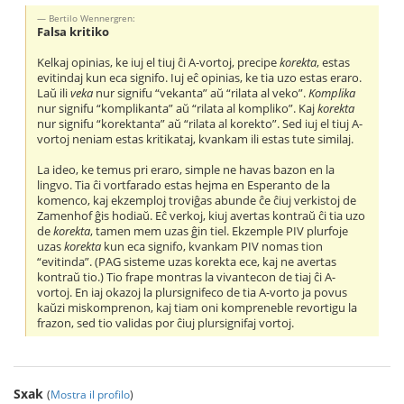
Bertilo Wennergren:
Falsa kritiko
Kelkaj opinias, ke iuj el tiuj ĉi A-vortoj, precipe
korekta
, estas
evitindaj kun eca signifo. Iuj eĉ opinias, ke tia uzo estas eraro.
Laŭ ili
veka
nur signifu “vekanta” aŭ “rilata al veko”.
Komplika
nur signifu “komplikanta” aŭ “rilata al kompliko”. Kaj
korekta
nur signifu “korektanta” aŭ “rilata al korekto”. Sed iuj el tiuj A-
vortoj neniam estas kritikataj, kvankam ili estas tute similaj.
La ideo, ke temus pri eraro, simple ne havas bazon en la
lingvo. Tia ĉi vortfarado estas hejma en Esperanto de la
komenco, kaj ekzemploj troviĝas abunde ĉe ĉiuj verkistoj de
Zamenhof ĝis hodiaŭ. Eĉ verkoj, kiuj avertas kontraŭ ĉi tia uzo
de
korekta
, tamen mem uzas ĝin tiel. Ekzemple PIV plurfoje
uzas
korekta
kun eca signifo, kvankam PIV nomas tion
“evitinda”. (PAG sisteme uzas korekta ece, kaj ne avertas
kontraŭ tio.) Tio frape montras la vivantecon de tiaj ĉi A-
vortoj. En iaj okazoj la plursignifeco de tia A-vorto ja povus
kaŭzi miskomprenon, kaj tiam oni kompreneble revortigu la
frazon, sed tio validas por ĉiuj plursignifaj vortoj.
Sxak
(
Mostra il profilo
)