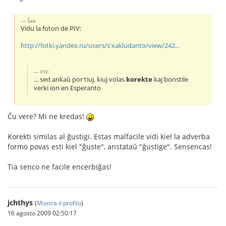
Ŝak:
Vidu la foton de PIV:
http://fotki.yandex.ru/users/s'xakludanto/view/242...
PIV:
... sed ankaŭ por tiuj. kiuj volas
korekte
kaj bonstile
verki ion en Esperanto
Ĉu vere? Mi ne kredas!
Korekti similas al ĝustigi. Estas malfacile vidi kiel la adverba
formo povas esti kiel "ĝuste", anstataŭ "ĝustige". Sensencas!
Tia senco ne facile encerbiĝas!
jchthys
(
Mostra il profilo
)
16 agosto 2009 02:50:17