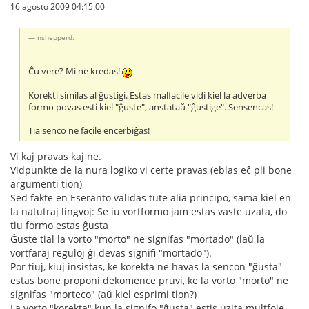
16 agosto 2009 04:15:00
nshepperd:
Ĉu vere? Mi ne kredas!
Korekti similas al ĝustigi. Estas malfacile vidi kiel la adverba
formo povas esti kiel "ĝuste", anstataŭ "ĝustige". Sensencas!
Tia senco ne facile encerbiĝas!
Vi kaj pravas kaj ne.
Vidpunkte de la nura logiko vi certe pravas (eblas eĉ pli bone
argumenti tion)
Sed fakte en Eseranto validas tute alia principo, sama kiel en
la natutraj lingvoj: Se iu vortformo jam estas vaste uzata, do
tiu formo estas ĝusta
Ĝuste tial la vorto "morto" ne signifas "mortado" (laŭ la
vortfaraj reguloj ĝi devas signifi "mortado").
Por tiuj, kiuj insistas, ke korekta ne havas la sencon "ĝusta"
estas bone proponi dekomence pruvi, ke la vorto "morto" ne
signifas "morteco" (aŭ kiel esprimi tion?)
La vorto "korekta" kun la signifo "ĝusta" estis uzita multfoje.