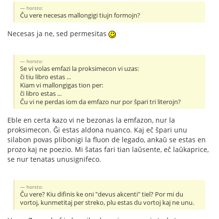
horsto:
Ĉu vere necesas mallongigi tiujn formojn?
Necesas ja ne, sed permesitas
horsto:
Se vi volas emfazi la proksimecon vi uzas:
ĉi tiu libro estas ...
Kiam vi mallongigas tion per:
ĉi libro estas ...
Ĉu vi ne perdas iom da emfazo nur por ŝpari tri literojn?
Eble en certa kazo vi ne bezonas la emfazon, nur la
proksimecon. Ĝi estas aldona nuanco. Kaj eĉ ŝpari unu
silabon povas plibonigi la fluon de legado, ankaŭ se estas en
prozo kaj ne poezio. Mi ŝatas fari tian laŭsente, eĉ laŭkaprice,
se nur tenatas unusignifeco.
horsto:
Ĉu vere? Kiu difinis ke oni "devus akcenti" tiel? Por mi du
vortoj, kunmetitaj per streko, plu estas du vortoj kaj ne unu.