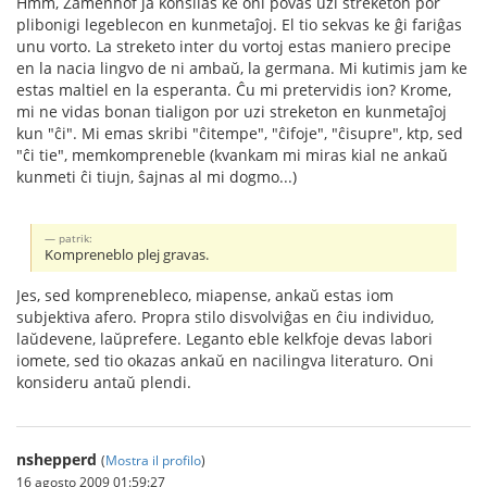
Hmm, Zamenhof ja konsilas ke oni povas uzi streketon por
plibonigi legeblecon en kunmetaĵoj. El tio sekvas ke ĝi fariĝas
unu vorto. La streketo inter du vortoj estas maniero precipe
en la nacia lingvo de ni ambaŭ, la germana. Mi kutimis jam ke
estas maltiel en la esperanta. Ĉu mi pretervidis ion? Krome,
mi ne vidas bonan tialigon por uzi streketon en kunmetaĵoj
kun "ĉi". Mi emas skribi "ĉitempe", "ĉifoje", "ĉisupre", ktp, sed
"ĉi tie", memkompreneble (kvankam mi miras kial ne ankaŭ
kunmeti ĉi tiujn, ŝajnas al mi dogmo...)
patrik:
Kompreneblo plej gravas.
Jes, sed komprenebleco, miapense, ankaŭ estas iom
subjektiva afero. Propra stilo disvolviĝas en ĉiu individuo,
laŭdevene, laŭprefere. Leganto eble kelkfoje devas labori
iomete, sed tio okazas ankaŭ en nacilingva literaturo. Oni
konsideru antaŭ plendi.
nshepperd
(
Mostra il profilo
)
16 agosto 2009 01:59:27