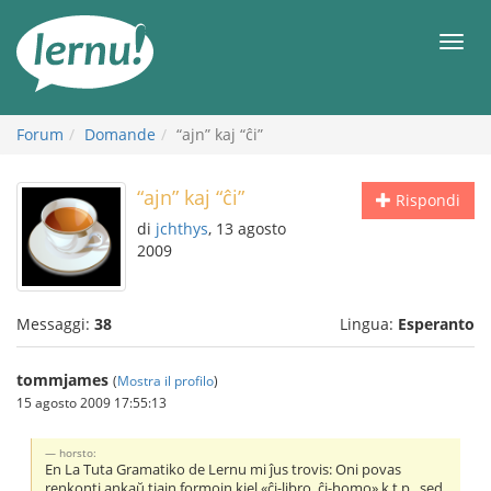
Vai
all’indice
Men
Forum
Domande
“ajn” kaj “ĉi”
“ajn” kaj “ĉi”
Rispondi
di
jchthys
, 13 agosto
2009
Messaggi:
38
Lingua:
Esperanto
tommjames
(
Mostra il profilo
)
15 agosto 2009 17:55:13
horsto:
En La Tuta Gramatiko de Lernu mi ĵus trovis: Oni povas
renkonti ankaŭ tiajn formojn kiel «ĉi-libro, ĉi-homo» k.t.p., sed