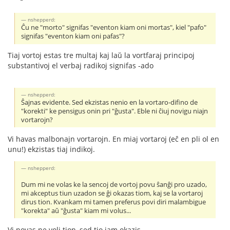
nshepperd:
Ĉu ne "morto" signifas "eventon kiam oni mortas", kiel "pafo"
signifas "eventon kiam oni pafas"?
Tiaj vortoj estas tre multaj kaj laŭ la vortfaraj principoj
substantivoj el verbaj radikoj signifas -ado
nshepperd:
Ŝajnas evidente. Sed ekzistas nenio en la vortaro-difino de
"korekti" ke pensigus onin pri "ĝusta". Eble ni ĉiuj novigu niajn
vortarojn?
Vi havas malbonajn vortarojn. En miaj vortaroj (eĉ en pli ol en
unu!) ekzistas tiaj indikoj.
nshepperd:
Dum mi ne volas ke la sencoj de vortoj povu ŝanĝi pro uzado,
mi akceptus tiun uzadon se ĝi okazas tiom, kaj se la vortaroj
dirus tion. Kvankam mi tamen preferus povi diri malambigue
"korekta" aŭ "ĝusta" kiam mi volus...
Vi povas ne voli tion, sed tio jam okazis.