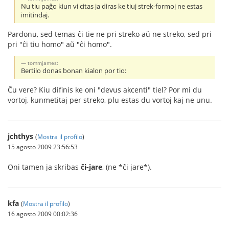
Nu tiu paĝo kiun vi citas ja diras ke tiuj strek-formoj ne estas
imitindaj.
Pardonu, sed temas ĉi tie ne pri streko aŭ ne streko, sed pri
pri "ĉi tiu homo" aŭ "ĉi homo".
tommjames:
Bertilo donas bonan kialon por tio:
Ĉu vere? Kiu difinis ke oni "devus akcenti" tiel? Por mi du
vortoj, kunmetitaj per streko, plu estas du vortoj kaj ne unu.
jchthys
(
Mostra il profilo
)
15 agosto 2009 23:56:53
Oni tamen ja skribas
ĉi-jare
, (ne *ĉi jare*).
kfa
(
Mostra il profilo
)
16 agosto 2009 00:02:36