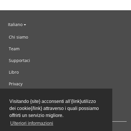
Italiano
Chi siamo
Team
Supportaci
Libro
Privacy
Condizioni d’uso
Visitando {site} acconsenti all'{link}utilizzo
Contattaci
dei cookie{/link} attraverso i quali possiamo
offrirti un servizio migliore.
Ulteriori informazioni