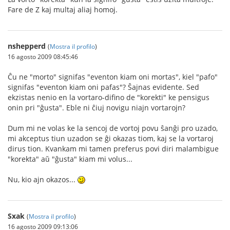
Fare de Z kaj multaj aliaj homoj.
nshepperd
(
Mostra il profilo
)
16 agosto 2009 08:45:46
Ĉu ne "morto" signifas "eventon kiam oni mortas", kiel "pafo"
signifas "eventon kiam oni pafas"? Ŝajnas evidente. Sed
ekzistas nenio en la vortaro-difino de "korekti" ke pensigus
onin pri "ĝusta". Eble ni ĉiuj novigu niajn vortarojn?
Dum mi ne volas ke la sencoj de vortoj povu ŝanĝi pro uzado,
mi akceptus tiun uzadon se ĝi okazas tiom, kaj se la vortaroj
dirus tion. Kvankam mi tamen preferus povi diri malambigue
"korekta" aŭ "ĝusta" kiam mi volus...
Nu, kio ajn okazos...
Sxak
(
Mostra il profilo
)
16 agosto 2009 09:13:06