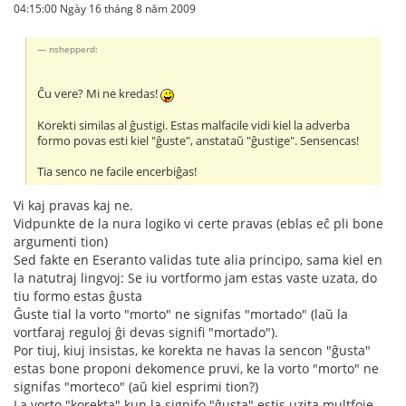
04:15:00 Ngày 16 tháng 8 năm 2009
nshepperd:
Ĉu vere? Mi ne kredas!
Korekti similas al ĝustigi. Estas malfacile vidi kiel la adverba
formo povas esti kiel "ĝuste", anstataŭ "ĝustige". Sensencas!
Tia senco ne facile encerbiĝas!
Vi kaj pravas kaj ne.
Vidpunkte de la nura logiko vi certe pravas (eblas eĉ pli bone
argumenti tion)
Sed fakte en Eseranto validas tute alia principo, sama kiel en
la natutraj lingvoj: Se iu vortformo jam estas vaste uzata, do
tiu formo estas ĝusta
Ĝuste tial la vorto "morto" ne signifas "mortado" (laŭ la
vortfaraj reguloj ĝi devas signifi "mortado").
Por tiuj, kiuj insistas, ke korekta ne havas la sencon "ĝusta"
estas bone proponi dekomence pruvi, ke la vorto "morto" ne
signifas "morteco" (aŭ kiel esprimi tion?)
La vorto "korekta" kun la signifo "ĝusta" estis uzita multfoje.