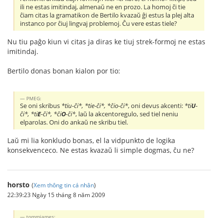
ili ne estas imitindaj, almenaŭ ne en prozo. La homoj ĉi tie
ĉiam citas la gramatikon de Bertilo kvazaŭ ĝi estus la plej alta
instanco por ĉiuj lingvaj problemoj. Ĉu vere estas tiele?
Nu tiu paĝo kiun vi citas ja diras ke tiuj strek-formoj ne estas
imitindaj.
Bertilo donas bonan kialon por tio:
PMEG:
Se oni skribus
*tiu-ĉi*, *tie-ĉi*, *ĉio-ĉi*
, oni devus akcenti:
*ti
U
-
ĉi*, *ti
E
-ĉi*, *ĉi
O
-ĉi*
, laŭ la akcentoregulo, sed tiel neniu
elparolas. Oni do ankaŭ ne skribu tiel.
Laŭ mi lia konkludo bonas, el la vidpunkto de logika
konsekvenceco. Ne estas kvazaŭ li simple dogmas, ĉu ne?
horsto
(
Xem thông tin cá nhân
)
22:39:23 Ngày 15 tháng 8 năm 2009
tommjames: