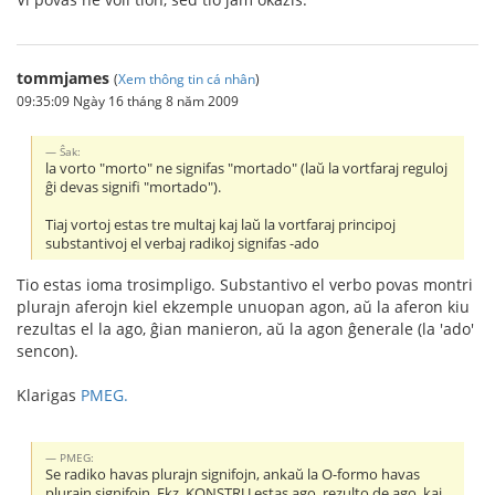
tommjames
(
Xem thông tin cá nhân
)
09:35:09 Ngày 16 tháng 8 năm 2009
Ŝak:
la vorto "morto" ne signifas "mortado" (laŭ la vortfaraj reguloj
ĝi devas signifi "mortado").
Tiaj vortoj estas tre multaj kaj laŭ la vortfaraj principoj
substantivoj el verbaj radikoj signifas -ado
Tio estas ioma trosimpligo. Substantivo el verbo povas montri
plurajn aferojn kiel ekzemple unuopan agon, aŭ la aferon kiu
rezultas el la ago, ĝian manieron, aŭ la agon ĝenerale (la 'ado'
sencon).
Klarigas
PMEG.
PMEG:
Se radiko havas plurajn signifojn, ankaŭ la O-formo havas
plurajn signifojn. Ekz. KONSTRU estas ago, rezulto de ago, kaj