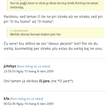
Nu tiu paĝo kiun vi citas ja diras ke tiuj strek-formoj ne estas
imitindaj.
Pardonu, sed temas ĉi tie ne pri streko aŭ ne streko, sed pri
pri "ĉi tiu homo" aŭ "ĉi homo".
tommjames:
Bertilo donas bonan kialon por tio:
Ĉu vere? Kiu difinis ke oni "devus akcenti" tiel? Por mi du
vortoj, kunmetitaj per streko, plu estas du vortoj kaj ne unu.
jchthys
(
Xem thông tin cá nhân
)
23:56:53 Ngày 15 tháng 8 năm 2009
Oni tamen ja skribas
ĉi-jare
, (ne *ĉi jare*).
kfa
(
Xem thông tin cá nhân
)
00:02:36 Ngày 16 tháng 8 năm 2009