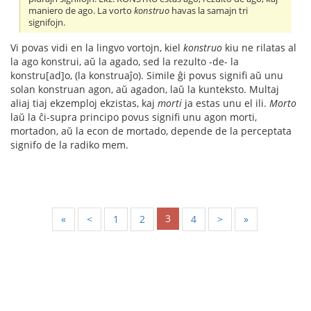
maniero de ago. La vorto
konstruo
havas la samajn tri
signifojn.
Vi povas vidi en la lingvo vortojn, kiel
konstruo
kiu ne rilatas al
la ago konstrui, aŭ la agado, sed la rezulto -de- la
konstru[ad]o, (la konstruaĵo). Simile ĝi povus signifi aŭ unu
solan konstruan agon, aŭ agadon, laŭ la kunteksto. Multaj
aliaj tiaj ekzemploj ekzistas, kaj
morti
ja estas unu el ili.
Morto
laŭ la ĉi-supra principo povus signifi unu agon morti,
mortadon, aŭ la econ de mortado, depende de la perceptata
signifo de la radiko mem.
3
«
<
1
2
4
>
»