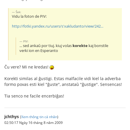
Ŝak:
Vidu la foton de PIV:
http://fotki.yandex.ru/users/s'xakludanto/view/242...
PIV:
... sed ankaŭ por tiuj. kiuj volas
korekte
kaj bonstile
verki ion en Esperanto
Ĉu vere? Mi ne kredas!
Korekti similas al ĝustigi. Estas malfacile vidi kiel la adverba
formo povas esti kiel "ĝuste", anstataŭ "ĝustige". Sensencas!
Tia senco ne facile encerbiĝas!
jchthys
(
Xem thông tin cá nhân
)
02:50:17 Ngày 16 tháng 8 năm 2009