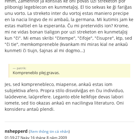
Hmm, Zamenhof ja konsilas ke oni povas uzi streketon por
plibonigi legeblecon en kunmetaĵoj. El tio sekvas ke ĝi fariĝas
unu vorto. La streketo inter du vortoj estas maniero precipe
en la nacia lingvo de ni ambaŭ, la germana. Mi kutimis jam ke
estas maltiel en la esperanta. Ĉu mi pretervidis ion? Krome,
mi ne vidas bonan tialigon por uzi streketon en kunmetaĵoj
kun "ĉi". Mi emas skribi "ĉitempe", "ĉifoje", "ĉisupre", ktp, sed
"ĉi tie", memkompreneble (kvankam mi miras kial ne ankaŭ
kunmeti ĉi tiujn, ŝajnas al mi dogmo...)
patrik:
Kompreneblo plej gravas.
Jes, sed komprenebleco, miapense, ankaŭ estas iom
subjektiva afero. Propra stilo disvolviĝas en ĉiu individuo,
laŭdevene, laŭprefere. Leganto eble kelkfoje devas labori
iomete, sed tio okazas ankaŭ en nacilingva literaturo. Oni
konsideru antaŭ plendi.
nshepperd
(
Xem thông tin cá nhân
)
01:59:27 Ngày 16 tháng 8 năm 2009