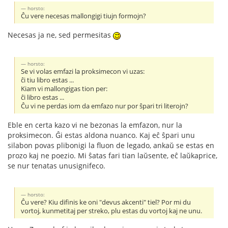
horsto:
Ĉu vere necesas mallongigi tiujn formojn?
Necesas ja ne, sed permesitas
horsto:
Se vi volas emfazi la proksimecon vi uzas:
ĉi tiu libro estas ...
Kiam vi mallongigas tion per:
ĉi libro estas ...
Ĉu vi ne perdas iom da emfazo nur por ŝpari tri literojn?
Eble en certa kazo vi ne bezonas la emfazon, nur la
proksimecon. Ĝi estas aldona nuanco. Kaj eĉ ŝpari unu
silabon povas plibonigi la fluon de legado, ankaŭ se estas en
prozo kaj ne poezio. Mi ŝatas fari tian laŭsente, eĉ laŭkaprice,
se nur tenatas unusignifeco.
horsto:
Ĉu vere? Kiu difinis ke oni "devus akcenti" tiel? Por mi du
vortoj, kunmetitaj per streko, plu estas du vortoj kaj ne unu.