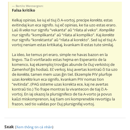
Bertilo Wennergren:
Falsa kritiko
Kelkaj opinias, ke iuj el tiuj ĉi A-vortoj, precipe
korekta
, estas
evitindaj kun eca signifo. Iuj eĉ opinias, ke tia uzo estas eraro.
Laŭ ili
veka
nur signifu “vekanta” aŭ “rilata al veko”.
Komplika
nur signifu “komplikanta” aŭ “rilata al kompliko”. Kaj
korekta
nur signifu “korektanta” aŭ “rilata al korekto”. Sed iuj el tiuj A-
vortoj neniam estas kritikataj, kvankam ili estas tute similaj.
La ideo, ke temus pri eraro, simple ne havas bazon en la
lingvo. Tia ĉi vortfarado estas hejma en Esperanto de la
komenco, kaj ekzemploj troviĝas abunde ĉe ĉiuj verkistoj de
Zamenhof ĝis hodiaŭ. Eĉ verkoj, kiuj avertas kontraŭ ĉi tia uzo
de
korekta
, tamen mem uzas ĝin tiel. Ekzemple PIV plurfoje
uzas
korekta
kun eca signifo, kvankam PIV nomas tion
“evitinda”. (PAG sisteme uzas korekta ece, kaj ne avertas
kontraŭ tio.) Tio frape montras la vivantecon de tiaj ĉi A-
vortoj. En iaj okazoj la plursignifeco de tia A-vorto ja povus
kaŭzi miskomprenon, kaj tiam oni kompreneble revortigu la
frazon, sed tio validas por ĉiuj plursignifaj vortoj.
Sxak
(
Xem thông tin cá nhân
)