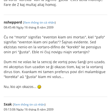
Fare de Z kaj multaj aliaj homoj.
nshepperd
(
Xem thông tin cá nhân
)
08:45:46 Ngày 16 tháng 8 năm 2009
Ĉu ne "morto" signifas "eventon kiam oni mortas", kiel "pafo"
signifas "eventon kiam oni pafas"? Ŝajnas evidente. Sed
ekzistas nenio en la vortaro-difino de "korekti" ke pensigus
onin pri "ĝusta". Eble ni ĉiuj novigu niajn vortarojn?
Dum mi ne volas ke la sencoj de vortoj povu ŝanĝi pro uzado,
mi akceptus tiun uzadon se ĝi okazas tiom, kaj se la vortaroj
dirus tion. Kvankam mi tamen preferus povi diri malambigue
"korekta" aŭ "ĝusta" kiam mi volus...
Nu, kio ajn okazos...
Sxak
(
Xem thông tin cá nhân
)
09:13:06 Ngày 16 tháng 8 năm 2009