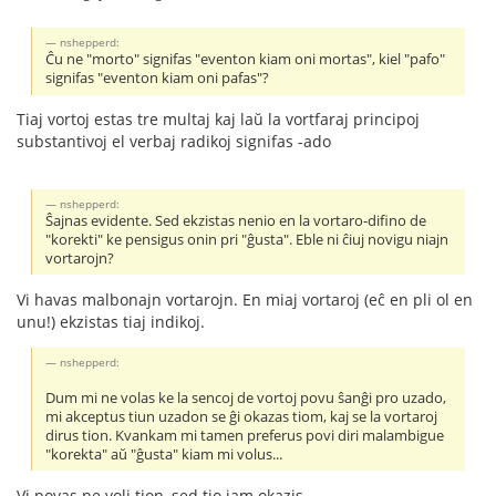
nshepperd:
Ĉu ne "morto" signifas "eventon kiam oni mortas", kiel "pafo"
signifas "eventon kiam oni pafas"?
Tiaj vortoj estas tre multaj kaj laŭ la vortfaraj principoj
substantivoj el verbaj radikoj signifas -ado
nshepperd:
Ŝajnas evidente. Sed ekzistas nenio en la vortaro-difino de
"korekti" ke pensigus onin pri "ĝusta". Eble ni ĉiuj novigu niajn
vortarojn?
Vi havas malbonajn vortarojn. En miaj vortaroj (eĉ en pli ol en
unu!) ekzistas tiaj indikoj.
nshepperd:
Dum mi ne volas ke la sencoj de vortoj povu ŝanĝi pro uzado,
mi akceptus tiun uzadon se ĝi okazas tiom, kaj se la vortaroj
dirus tion. Kvankam mi tamen preferus povi diri malambigue
"korekta" aŭ "ĝusta" kiam mi volus...
Vi povas ne voli tion, sed tio jam okazis.