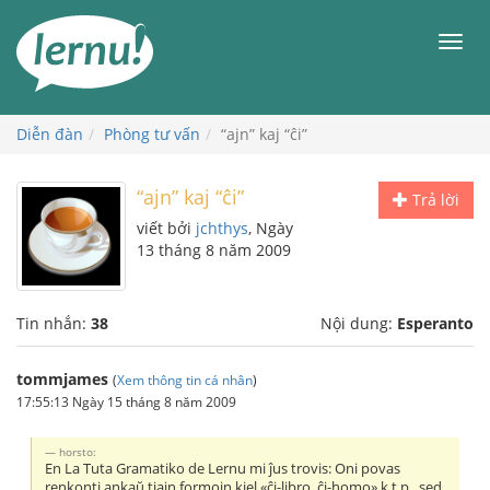
Đi
đến
Men
phần
nội
dung
Diễn đàn
Phòng tư vấn
“ajn” kaj “ĉi”
“ajn” kaj “ĉi”
Trả lời
viết bởi
jchthys
, Ngày
13 tháng 8 năm 2009
Tin nhắn:
38
Nội dung:
Esperanto
tommjames
(
Xem thông tin cá nhân
)
17:55:13 Ngày 15 tháng 8 năm 2009
horsto:
En La Tuta Gramatiko de Lernu mi ĵus trovis: Oni povas
renkonti ankaŭ tiajn formojn kiel «ĉi-libro, ĉi-homo» k.t.p., sed