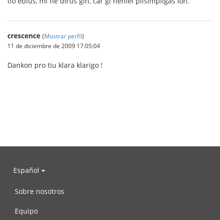
tio eblus, mi ne dirus ĝin, ĉar ĝi neniel plisimpligas ion.
crescence
(
Mostrar perfil
)
11 de diciembre de 2009 17:05:04
Dankon pro tiu klara klarigo !
Español
Sobre nosotros
Equipo