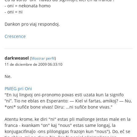
- oni = nekonata homo
- oni = ni
Dankon pro viaj respondoj.
Crescence
darkweasel
(
Mostrar perfil
)
11 de diciembre de 2009 06:33:10
Ne.
PMEG pri Oni
"En iuj lingvoj oni-pronomo povas esti uzata kun la signifo
“ni”. Tio ne eblas en Esperanto: — Kiel vi fartas, amikoj? — Nu,
*oni* sufiĉe bone vivas! Diru: ...ni sufiĉe bone vivas."
Atentu krome, ke diri "ni" estas pli mallonge (estas male en la
franca - kvankam "on" kaj "nous" estas same longaj, la
konjugacifinaĵo -ons plilongigas frazojn kun "nous"). Do, eĉ se