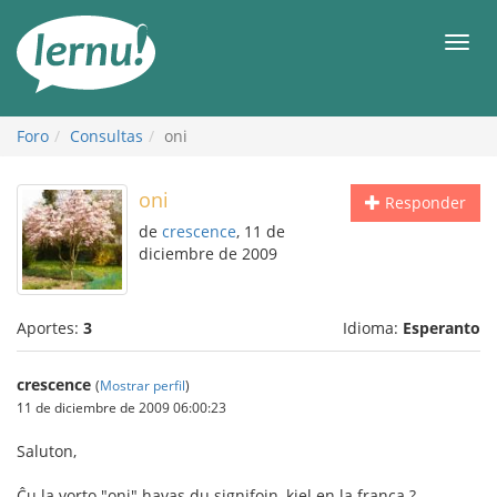
Contenido
Men
Foro
Consultas
oni
oni
Responder
de
crescence
, 11 de
diciembre de 2009
Aportes:
3
Idioma:
Esperanto
crescence
(
Mostrar perfil
)
11 de diciembre de 2009 06:00:23
Saluton,
Ĉu la vorto "oni" havas du signifojn, kiel en la franca ?