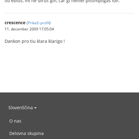
tio eblus, mi ne dirus ĝin, ĉar ĝi neniel plisimpligas ion.
crescence
(
Prikaži profil
)
11. december 2009 17:05:04
Dankon pro tiu klara klarigo !
Slovenščina
O nas
Delovna skupina