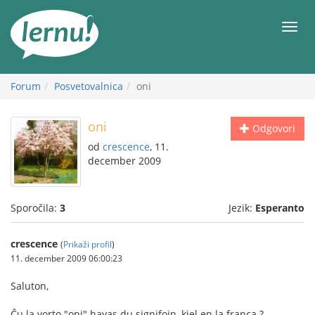
K
vsebini
Meni
Forum
Posvetovalnica
oni
oni
Odgovori
od
crescence
, 11.
december 2009
Sporočila:
3
Jezik:
Esperanto
crescence
(
Prikaži profil
)
11. december 2009 06:00:23
Saluton,
Ĉu la vorto "oni" havas du signifojn, kiel en la franca ?