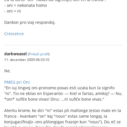
- oni = nekonata homo
- oni = ni
Dankon pro viaj respondoj.
Crescence
darkweasel
(
Prikaži profil
)
11. december 2009 06:33:10
Ne.
PMEG pri Oni
"En iuj lingvoj oni-pronomo povas esti uzata kun la signifo
“ni”. Tio ne eblas en Esperanto: — Kiel vi fartas, amikoj? — Nu,
*oni* sufiĉe bone vivas! Diru: ...ni sufiĉe bone vivas."
Atentu krome, ke diri "ni" estas pli mallonge (estas male en la
franca - kvankam "on" kaj "nous" estas same longaj, la
konjugacifinaĵo -ons plilongigas frazojn kun "nous"). Do, eĉ se