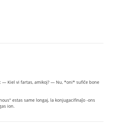
: — Kiel vi fartas, amikoj? — Nu, *oni* sufiĉe bone
"nous" estas same longaj, la konjugacifinaĵo -ons
gas ion.