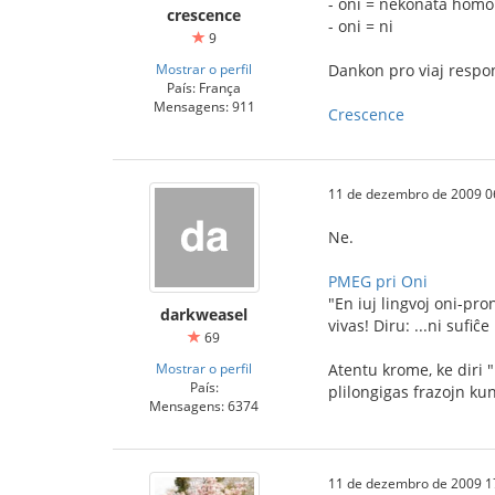
- oni = nekonata homo
crescence
- oni = ni
9
Mostrar o perfil
Dankon pro viaj respo
País: França
Mensagens: 911
Crescence
11 de dezembro de 2009 0
Ne.
PMEG pri Oni
"En iuj lingvoj oni-pro
darkweasel
vivas! Diru: ...ni sufiĉ
69
Mostrar o perfil
Atentu krome, ke diri 
País:
plilongigas frazojn kun
Mensagens: 6374
11 de dezembro de 2009 1