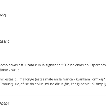
ndoj.
6:33:10
nomo povas esti uzata kun la signifo “ni”. Tio ne eblas en Esperanto
e bone vivas."
"ni" estas pli mallonge (estas male en la franca - kvankam "on" kaj 
 "nous"). Do, eĉ se tio eblus, mi ne dirus ĝin, ĉar ĝi neniel plisimpli
7:05:04