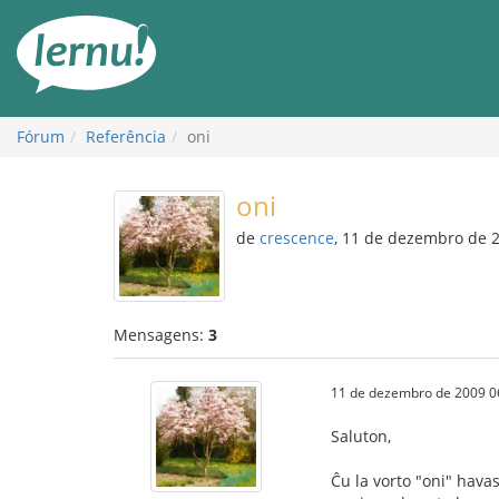
Ir
ao
conteúdo
Fórum
Referência
oni
oni
de
crescence
, 11 de dezembro de 
Mensagens:
3
11 de dezembro de 2009 0
Saluton,
Ĉu la vorto "oni" havas