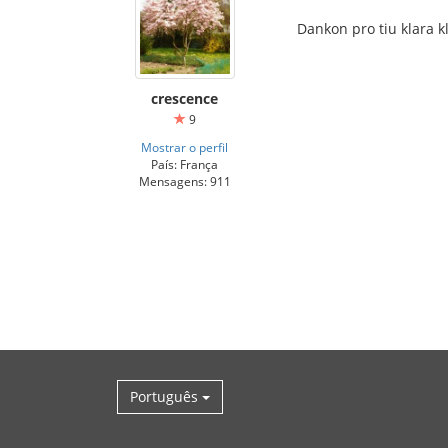
Dankon pro tiu klara kl
crescence
9
Mostrar o perfil
País: França
Mensagens: 911
Português