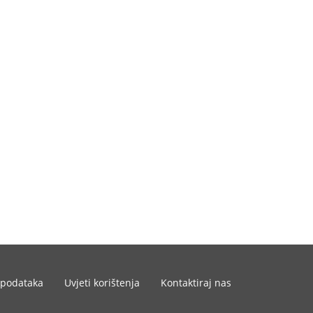
 podataka
Uvjeti korištenja
Kontaktiraj nas