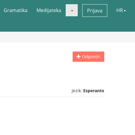
Gramatika
Medijateka
HR
Prijava
Odgovori
Jezik:
Esperanto