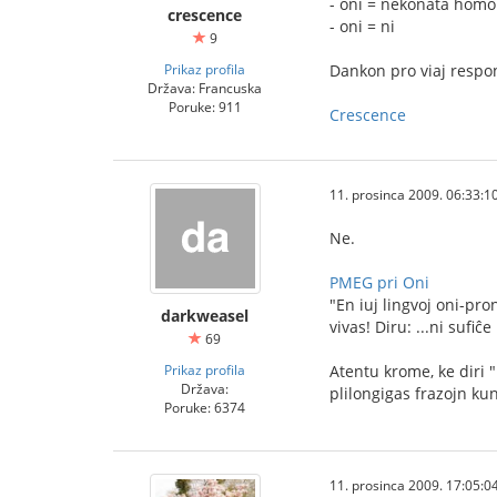
- oni = nekonata homo
crescence
- oni = ni
9
Prikaz profila
Dankon pro viaj respo
Država: Francuska
Poruke: 911
Crescence
11. prosinca 2009. 06:33:1
Ne.
PMEG pri Oni
"En iuj lingvoj oni-pro
darkweasel
vivas! Diru: ...ni sufiĉ
69
Prikaz profila
Atentu krome, ke diri 
Država:
plilongigas frazojn kun
Poruke: 6374
11. prosinca 2009. 17:05:0