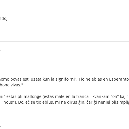
ndoj.
0
nomo povas esti uzata kun la signifo “ni”. Tio ne eblas en Esperanto
e bone vivas."
"ni" estas pli mallonge (estas male en la franca - kvankam "on" kaj 
 "nous"). Do, eĉ se tio eblus, mi ne dirus ĝin, ĉar ĝi neniel plisimpli
4