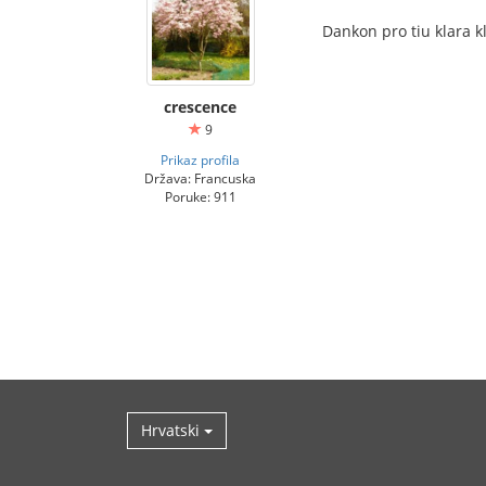
Dankon pro tiu klara kl
crescence
9
Prikaz profila
Država: Francuska
Poruke: 911
Hrvatski