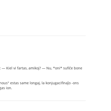
: — Kiel vi fartas, amikoj? — Nu, *oni* sufiĉe bone
"nous" estas same longaj, la konjugacifinaĵo -ons
gas ion.