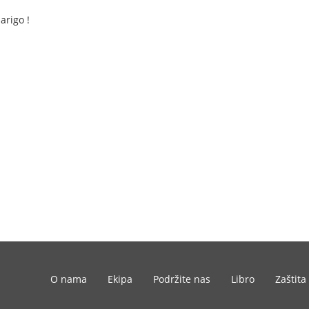
arigo !
O nama
Ekipa
Podržite nas
Libro
Zaštita