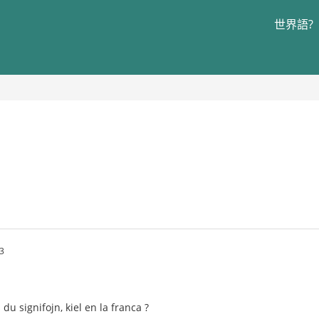
世界語?
3
 du signifojn, kiel en la franca ?