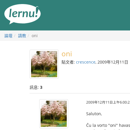
前
往
目
錄
論壇
請教
oni
oni
貼文者:
crescence
, 2009年12月11日
訊息:
3
2009年12月11日上午6:00:2
Saluton,
Ĉu la vorto "oni" havas