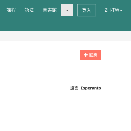
課程
語法
圖書館
ZH-TW
登入
回應
語言:
Esperanto