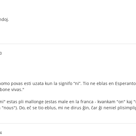
ndoj.
0
nomo povas esti uzata kun la signifo “ni”. Tio ne eblas en Esperanto
e bone vivas."
"ni" estas pli mallonge (estas male en la franca - kvankam "on" kaj 
 "nous"). Do, eĉ se tio eblus, mi ne dirus ĝin, ĉar ĝi neniel plisimpli
4