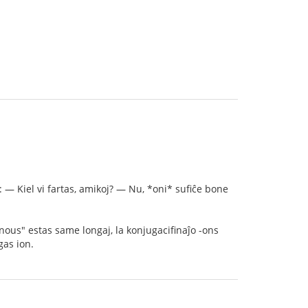
: — Kiel vi fartas, amikoj? — Nu, *oni* sufiĉe bone
"nous" estas same longaj, la konjugacifinaĵo -ons
gas ion.