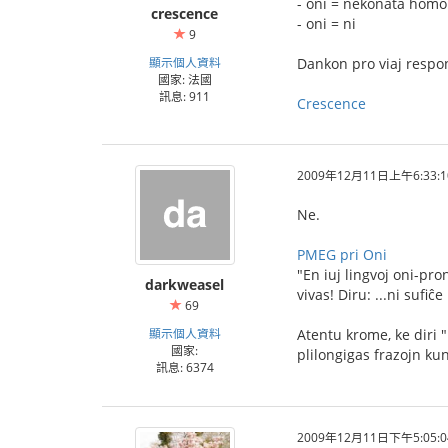
- oni = nekonata homo
crescence
- oni = ni
9
顯示個人資料
Dankon pro viaj respo
國家: 法國
訊息: 911
Crescence
2009年12月11日上午6:33:1
Ne.
PMEG pri Oni
"En iuj lingvoj oni-pro
darkweasel
vivas! Diru: ...ni sufiĉ
69
顯示個人資料
Atentu krome, ke diri 
國家:
plilongigas frazojn kun
訊息: 6374
2009年12月11日下午5:05:0