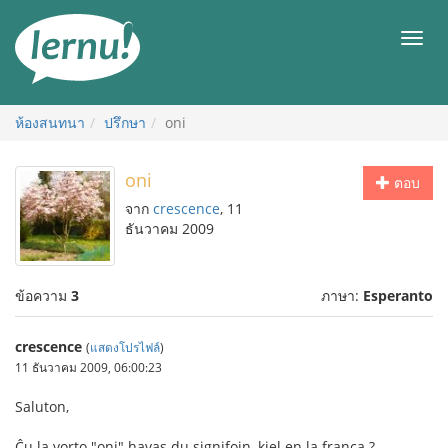
ไป
ยัง
เมนู
สารบัญ
ห้องสนทนา
ปรึกษา
oni
oni
ตอบ
จาก
crescence
, 11
ธันวาคม 2009
ข้อความ
3
ภาษา:
Esperanto
crescence
(
แสดงโปรไฟล์
)
11 ธันวาคม 2009, 06:00:23
Saluton,
Ĉu la vorto "oni" havas du signifojn, kiel en la franca ?