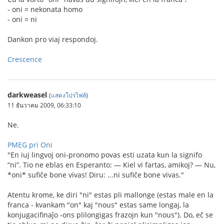
- oni = nekonata homo
- oni = ni
Dankon pro viaj respondoj.
Crescence
darkweasel
(
แสดงโปรไฟล์
)
11 ธันวาคม 2009, 06:33:10
Ne.
PMEG pri Oni
"En iuj lingvoj oni-pronomo povas esti uzata kun la signifo
“ni”. Tio ne eblas en Esperanto: — Kiel vi fartas, amikoj? — Nu,
*oni* sufiĉe bone vivas! Diru: ...ni sufiĉe bone vivas."
Atentu krome, ke diri "ni" estas pli mallonge (estas male en la
franca - kvankam "on" kaj "nous" estas same longaj, la
konjugacifinaĵo -ons plilongigas frazojn kun "nous"). Do, eĉ se