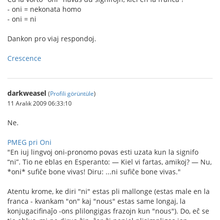
- oni = nekonata homo
- oni = ni
Dankon pro viaj respondoj.
Crescence
darkweasel
(
Profili görüntüle
)
11 Aralık 2009 06:33:10
Ne.
PMEG pri Oni
"En iuj lingvoj oni-pronomo povas esti uzata kun la signifo
“ni”. Tio ne eblas en Esperanto: — Kiel vi fartas, amikoj? — Nu,
*oni* sufiĉe bone vivas! Diru: ...ni sufiĉe bone vivas."
Atentu krome, ke diri "ni" estas pli mallonge (estas male en la
franca - kvankam "on" kaj "nous" estas same longaj, la
konjugacifinaĵo -ons plilongigas frazojn kun "nous"). Do, eĉ se