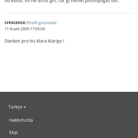
tio eblus, mi ne dirus ĝin, ĉar ĝi neniel plisimpligas ion.
crescence
(
Profili görüntüle
)
11 Aralık 2009 17:05:04
Dankon pro tiu klara klarigo !
Türkçe
Hakkımızda
Ekip