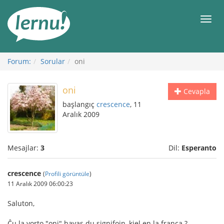
İçerik
Görüntüleme
Men
Forum:
Sorular
oni
oni
Cevapla
başlangıç
crescence
, 11
Aralık 2009
Mesajlar:
3
Dil:
Esperanto
crescence
(
Profili görüntüle
)
11 Aralık 2009 06:00:23
Saluton,
Ĉu la vorto "oni" havas du signifojn, kiel en la franca ?