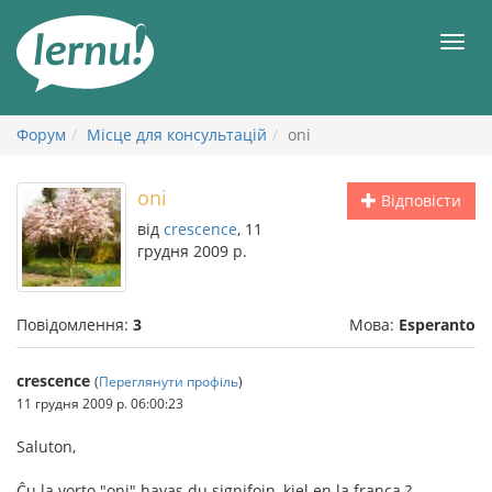
До
змісту
Мен
Форум
Місце для консультацій
oni
oni
Відповісти
від
crescence
, 11
грудня 2009 р.
Повідомлення:
3
Мова:
Esperanto
crescence
(
Переглянути профіль
)
11 грудня 2009 р. 06:00:23
Saluton,
Ĉu la vorto "oni" havas du signifojn, kiel en la franca ?