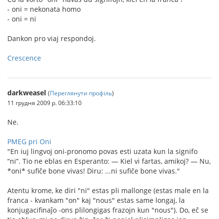
- oni = nekonata homo
- oni = ni
Dankon pro viaj respondoj.
Crescence
darkweasel
(
Переглянути профіль
)
11 грудня 2009 р. 06:33:10
Ne.
PMEG pri Oni
"En iuj lingvoj oni-pronomo povas esti uzata kun la signifo
“ni”. Tio ne eblas en Esperanto: — Kiel vi fartas, amikoj? — Nu,
*oni* sufiĉe bone vivas! Diru: ...ni sufiĉe bone vivas."
Atentu krome, ke diri "ni" estas pli mallonge (estas male en la
franca - kvankam "on" kaj "nous" estas same longaj, la
konjugacifinaĵo -ons plilongigas frazojn kun "nous"). Do, eĉ se