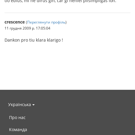
tio eblus, mi ne dirus ĝin, ĉar ĝi neniel plisimpligas ion.
crescence
(
Переглянути профіль
)
11 грудня 2009 р. 17:05:04
Dankon pro tiu klara klarigo !
Українська
Про нас
Команда