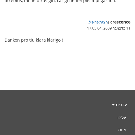
tio eblus, mi ne dirus ĝin, ĉar ĝi neniel plisimpligas ion.
crescence
(
הצגת פרופיל
)
11 בדצמבר 2009, 17:05:04
Dankon pro tiu klara klarigo !
עברית
עלינו
צוות