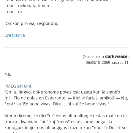
- oni = nekonata homo
- oni = ni
Dankon pro viaj respondoj.
Crescence
darkweasel
(
הצגת פרופיל
)
11 בדצמבר 2009, 06:33:10
Ne.
PMEG pri Oni
"En iuj lingvoj oni-pronomo povas esti uzata kun la signifo
“ni”. Tio ne eblas en Esperanto: — Kiel vi fartas, amikoj? — Nu,
*oni* sufiĉe bone vivas! Diru: ...ni sufiĉe bone vivas."
Atentu krome, ke diri "ni" estas pli mallonge (estas male en la
franca - kvankam "on" kaj "nous" estas same longaj, la
konjugacifinaĵo -ons plilongigas frazojn kun "nous"). Do, eĉ se