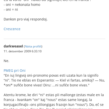
- oni = nekonata homo
- oni = ni
Dankon pro viaj respondoj.
Crescence
darkweasel
(
Näita profiili
)
11. detsember 2009 6:33.10
Ne.
PMEG pri Oni
"En iuj lingvoj oni-pronomo povas esti uzata kun la signifo
“ni”. Tio ne eblas en Esperanto: — Kiel vi fartas, amikoj? — Nu,
*oni* sufiĉe bone vivas! Diru: ...ni sufiĉe bone vivas."
Atentu krome, ke diri "ni" estas pli mallonge (estas male en la
franca - kvankam "on" kaj "nous" estas same longaj, la
konjugacifinaĵo -ons plilongigas frazojn kun "nous"). Do, eĉ se