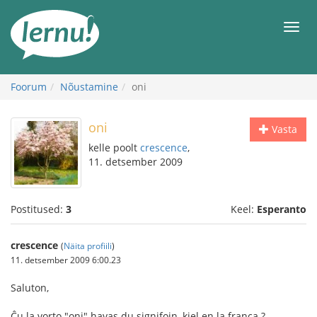
Sisu
juurde
Men
Foorum
Nõustamine
oni
oni
Vasta
kelle poolt
crescence
,
11. detsember 2009
Postitused:
3
Keel:
Esperanto
crescence
(
Näita profiili
)
11. detsember 2009 6:00.23
Saluton,
Ĉu la vorto "oni" havas du signifojn, kiel en la franca ?