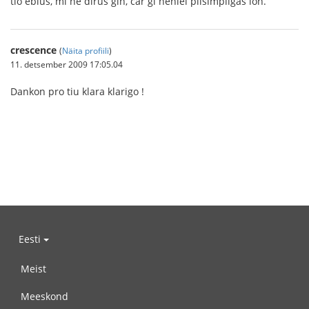
tio eblus, mi ne dirus ĝin, ĉar ĝi neniel plisimpligas ion.
crescence
(
Näita profiili
)
11. detsember 2009 17:05.04
Dankon pro tiu klara klarigo !
Eesti
Meist
Meeskond