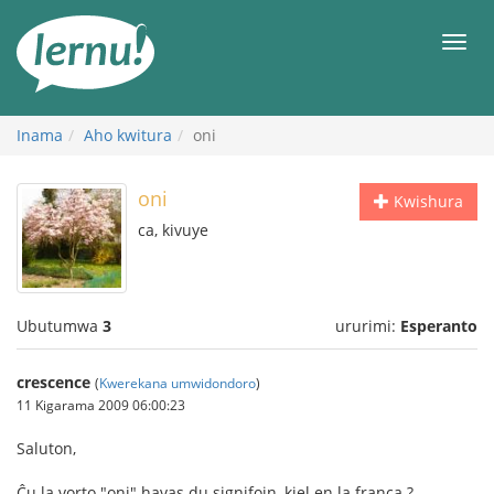
Ku
rupapuro
Urut
rw'ibirimwo
Inama
Aho kwitura
oni
oni
Kwishura
ca, kivuye
Ubutumwa
3
ururimi:
Esperanto
crescence
(
Kwerekana umwidondoro
)
11 Kigarama 2009 06:00:23
Saluton,
Ĉu la vorto "oni" havas du signifojn, kiel en la franca ?