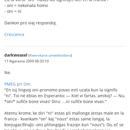
- oni = nekonata homo
- oni = ni
Dankon pro viaj respondoj.
Crescence
darkweasel
(
Kwerekana umwidondoro
)
11 Kigarama 2009 06:33:10
Ne.
PMEG pri Oni
"En iuj lingvoj oni-pronomo povas esti uzata kun la signifo
“ni”. Tio ne eblas en Esperanto: — Kiel vi fartas, amikoj? — Nu,
*oni* sufiĉe bone vivas! Diru: ...ni sufiĉe bone vivas."
Atentu krome, ke diri "ni" estas pli mallonge (estas male en la
franca - kvankam "on" kaj "nous" estas same longaj, la
konjugacifinaĵo -ons plilongigas frazojn kun "nous"). Do, eĉ se