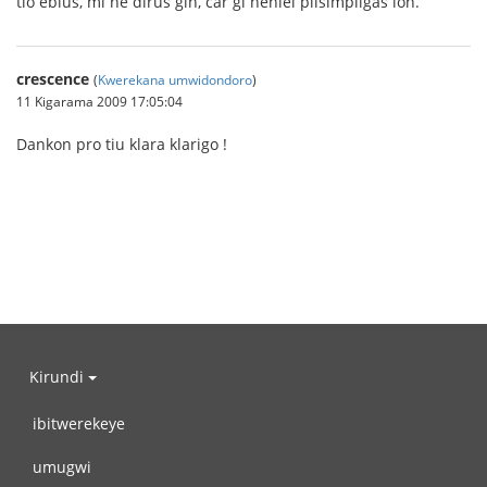
tio eblus, mi ne dirus ĝin, ĉar ĝi neniel plisimpligas ion.
crescence
(
Kwerekana umwidondoro
)
11 Kigarama 2009 17:05:04
Dankon pro tiu klara klarigo !
Kirundi
ibitwerekeye
umugwi