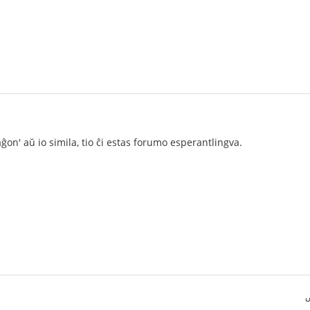
ĝon' aŭ io simila, tio ĉi estas forumo esperantlingva.