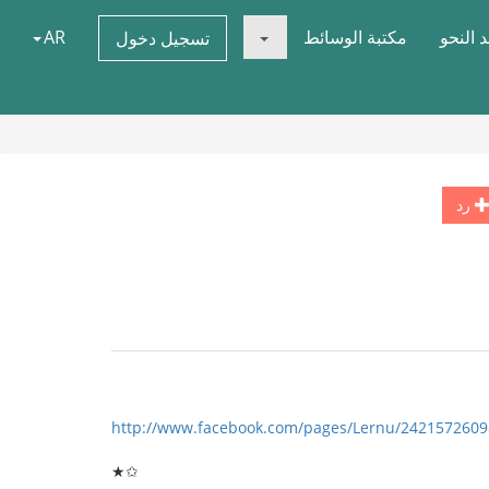
 النحو
مكتبة الوسائط
AR
تسجيل دخول
رد
http://www.facebook.com/pages/Lernu/2421572609
★✩