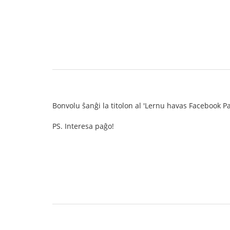
Bonvolu ŝanĝi la titolon al 'Lernu havas Facebook Pa
PS. Interesa paĝo!