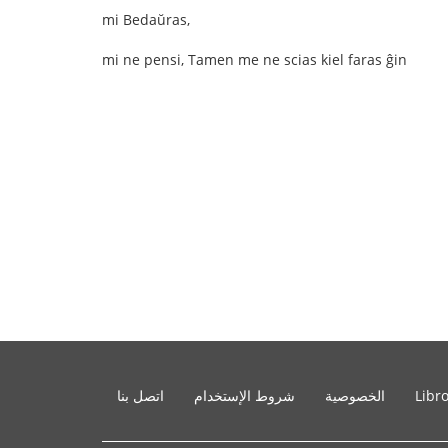
mi Bedaŭras,
mi ne pensi, Tamen me ne scias kiel faras ĝin
Libr
الخصوصية
شروط الإستخدام
اتصل بنا