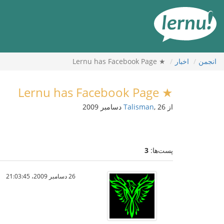
رود
ه
حتوا
انجمن
اخبار
★ Lernu has Facebook Page
★ Lernu has Facebook Page
از
, 26 دسامبر 2009
Talisman
پست‌ها:
3
26 دسامبر 2009،‏ 21:03:45