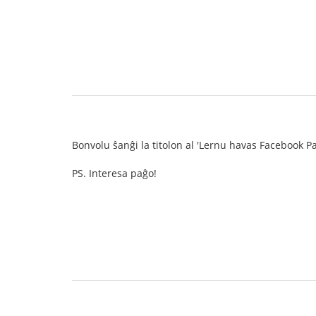
Bonvolu ŝanĝi la titolon al 'Lernu havas Facebook Pa
PS. Interesa paĝo!