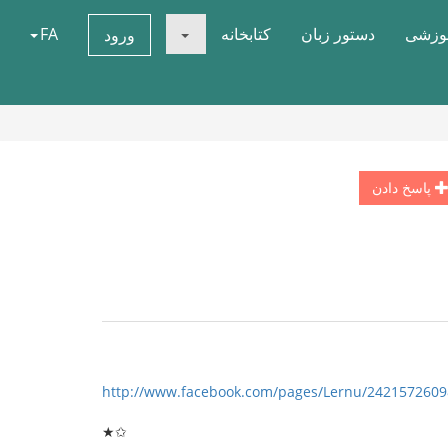
موزشی
دستور زبان
کتابخانه
FA
ورود
پاسخ دادن
http://www.facebook.com/pages/Lernu/2421572609
★✩