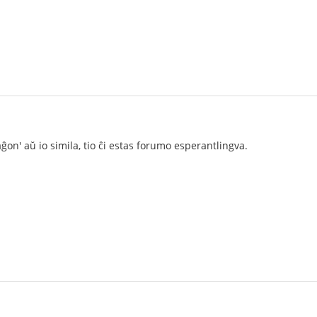
ĝon' aŭ io simila, tio ĉi estas forumo esperantlingva.