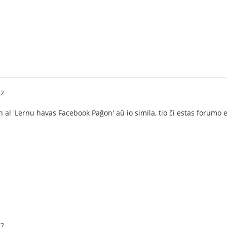
12
on al 'Lernu havas Facebook Paĝon' aŭ io simila, tio ĉi estas forumo 
37