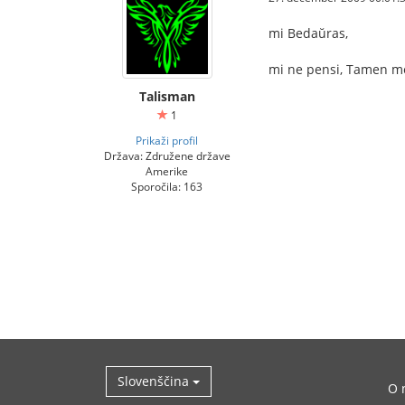
mi Bedaŭras,
mi ne pensi, Tamen me 
Talisman
1
Prikaži profil
Država: Združene države
Amerike
Sporočila: 163
Slovenščina
O 