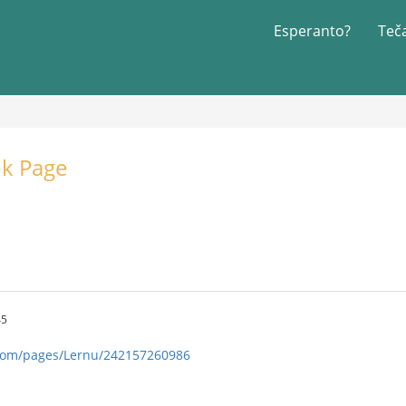
Esperanto?
Teč
k Page
45
com/pages/Lernu/242157260986