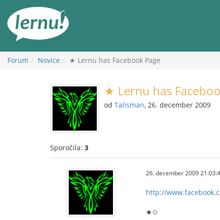
K
vsebini
Forum
Novice
★ Lernu has Facebook Page
★ Lernu has Faceboo
od
Talisman
, 26. december 2009
Sporočila:
3
26. december 2009 21:03:
http://www.facebook.
★✩