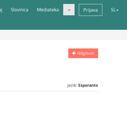
aj
Slovnica
Mediateka
SL
Prijava
Odgovori
Jezik:
Esperanto