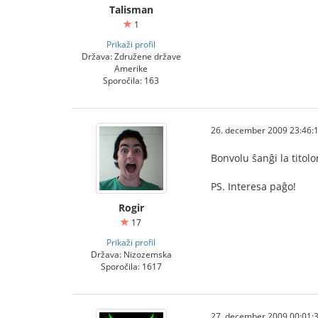
Talisman
1
Prikaži profil
Država: Združene države
Amerike
Sporočila: 163
26. december 2009 23:46:
Bonvolu ŝanĝi la titol
PS. Interesa paĝo!
Rogir
17
Prikaži profil
Država: Nizozemska
Sporočila: 1617
27. december 2009 00:01: