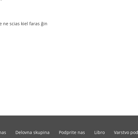
ne scias kiel faras ĝin
nas
Delovna skupina
Podprite nas
Libro
Varstvo po