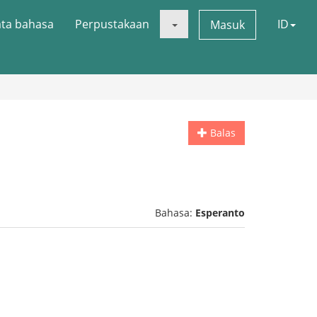
ata bahasa
Perpustakaan
ID
Masuk
Balas
Bahasa:
Esperanto