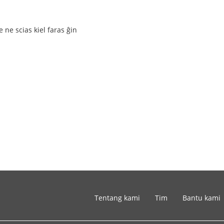
ne scias kiel faras ĝin
Tentang kami
Tim
Bantu kami