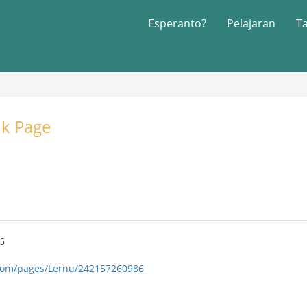
Esperanto?
Pelajaran
T
k Page
45
com/pages/Lernu/242157260986