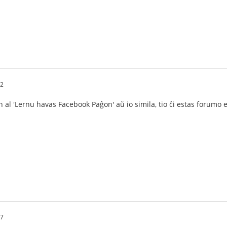
12
on al 'Lernu havas Facebook Paĝon' aŭ io simila, tio ĉi estas forumo 
37