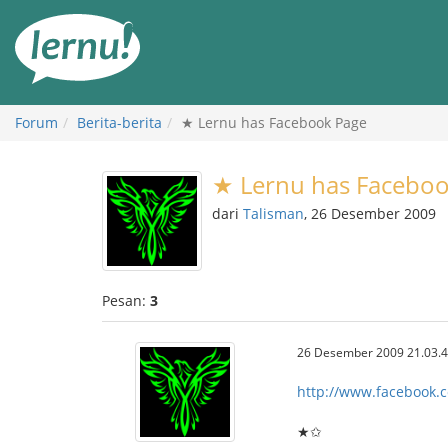
Ke
daftar
isi
Forum
Berita-berita
★ Lernu has Facebook Page
★ Lernu has Faceboo
dari
Talisman
, 26 Desember 2009
Pesan:
3
26 Desember 2009 21.03.
http://www.facebook.
★✩