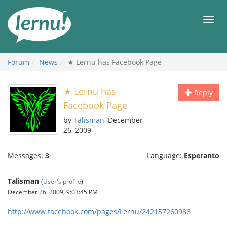
Skip
to
Men
the
content
Forum
News
★ Lernu has Facebook Page
★ Lernu has
Reply
Facebook Page
by
Talisman
, December
26, 2009
Messages:
3
Language:
Esperanto
Talisman
(
User's profile
)
December 26, 2009, 9:03:45 PM
http://www.facebook.com/pages/Lernu/242157260986