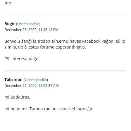
★✩
Rogir
(
User's profile
)
December 26, 2009, 11:46:12 PM
Bonvolu ŝanĝi la titolon al 'Lernu havas Facebook Paĝon' aŭ io
simila, tio ĉi estas forumo esperantlingva.
PS. Interesa paĝo!
Talisman
(
User's profile
)
December 27, 2009, 12:01:37 AM
mi Bedaŭras,
mi ne pensi, Tamen me ne scias kiel faras ĝin