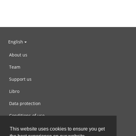
English
About us
Team
Support us
Libro
Data protection
Conditions of use
Contact us
This website uses cookies to ensure you get