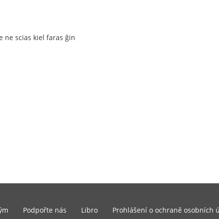
ne scias kiel faras ĝin
ým
Podpořte nás
Libro
Prohlášení o ochraně osobních 