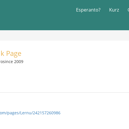
Esperanto?
Kurz
k Page
rosince 2009
com/pages/Lernu/242157260986