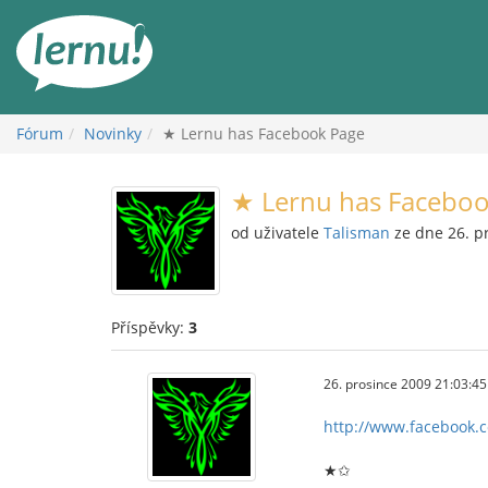
Přejít
k
obsahu
Fórum
Novinky
★ Lernu has Facebook Page
★ Lernu has Faceboo
od uživatele
Talisman
ze dne 26. p
Příspěvky:
3
26. prosince 2009 21:03:45
http://www.facebook.
★✩