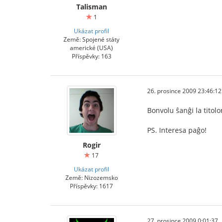
Talisman
1
Ukázat profil
Země: Spojené státy
americké (USA)
Příspěvky: 163
26. prosince 2009 23:46:12
Bonvolu ŝanĝi la titol
PS. Interesa paĝo!
Rogir
17
Ukázat profil
Země: Nizozemsko
Příspěvky: 1617
27. prosince 2009 0:01:37