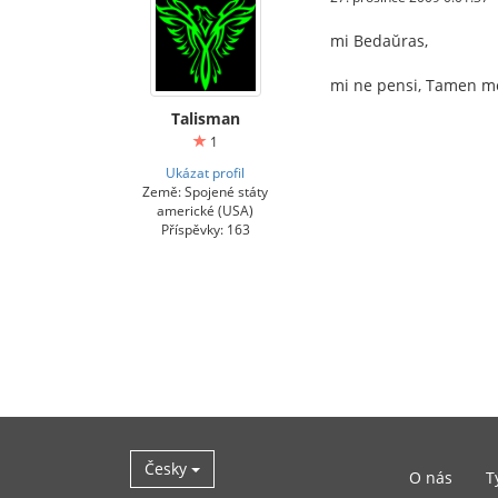
mi Bedaŭras,
mi ne pensi, Tamen me 
Talisman
1
Ukázat profil
Země: Spojené státy
americké (USA)
Příspěvky: 163
Česky
O nás
T