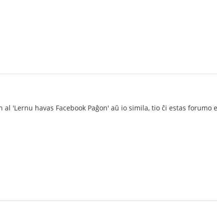
on al 'Lernu havas Facebook Paĝon' aŭ io simila, tio ĉi estas forumo 