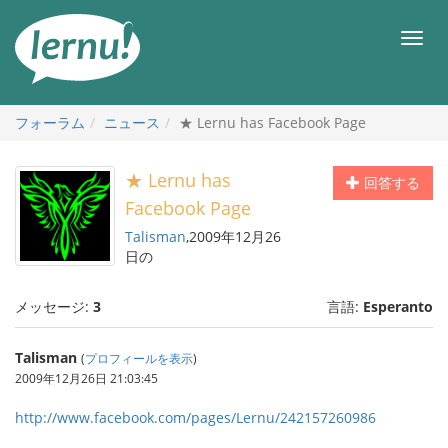
目
次
メ
へ
ニ
ュ
ー
フォーラム
ニュース
★ Lernu has Facebook Page
★ Lernu has
回答する
Facebook Page
Talisman
,2009年12月26
日の
メッセージ:
3
言語:
Esperanto
Talisman
(
プロフィールを表示
)
2009年12月26日 21:03:45
http://www.facebook.com/pages/Lernu/242157260986