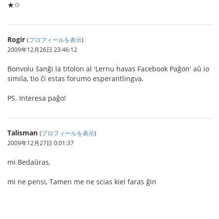
★✩
Rogir
(
プロフィールを表示
)
2009年12月26日 23:46:12
Bonvolu ŝanĝi la titolon al 'Lernu havas Facebook Paĝon' aŭ io
simila, tio ĉi estas forumo esperantlingva.
PS. Interesa paĝo!
Talisman
(
プロフィールを表示
)
2009年12月27日 0:01:37
mi Bedaŭras,
mi ne pensi, Tamen me ne scias kiel faras ĝin